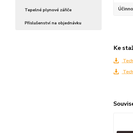
Účinn
Tepelné plynové zářiče
Příslušenství na objednávku
Ke sta
Techn
Techn
Souvise