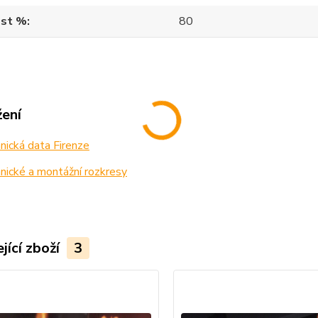
ost %
80
žení
ická data Firenze
ické a montážní rozkresy
jící zboží
3