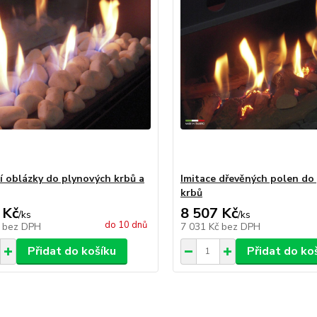
ní oblázky do plynových krbů a
Imitace dřevěných polen do
krbů
 Kč
8 507 Kč
/
ks
/
ks
do 10 dnů
č
bez DPH
7 031 Kč
bez DPH
Přidat do košíku
Přidat do ko