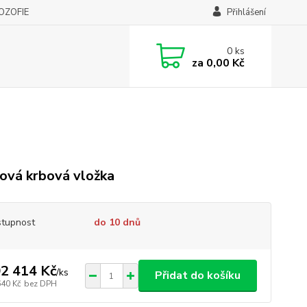
LOZOFIE
Přihlášení
0
ks
za
0,00 Kč
ová krbová vložka
tupnost
do 10 dnů
2 414 Kč
/
ks
Přidat do košíku
640 Kč
bez DPH