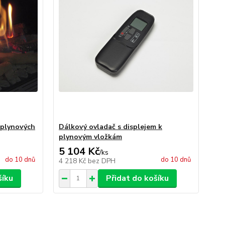
 plynových
Dálkový ovladač s displejem k
plynovým vložkám
5 104 Kč
/
ks
do 10 dnů
do 10 dnů
4 218 Kč
bez DPH
šíku
Přidat do košíku