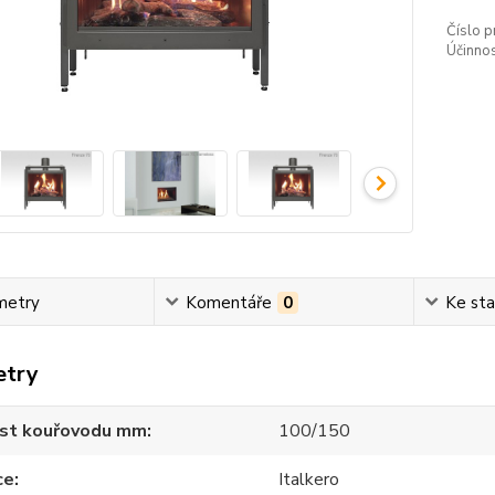
Číslo p
Účinno
metry
Komentáře
0
Ke sta
etry
ost kouřovodu mm
100/150
ce
Italkero