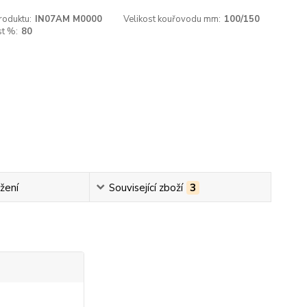
roduktu:
IN07AM M0000
Velikost kouřovodu mm:
100/150
st %:
80
žení
Související zboží
3