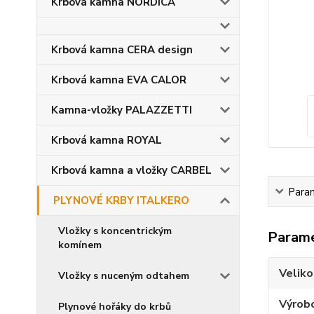
Krbová kamna NORDICA
Krbová kamna CERA design
Krbová kamna EVA CALOR
Kamna-vložky PALAZZETTI
Krbová kamna ROYAL
Krbová kamna a vložky CARBEL
Para
PLYNOVÉ KRBY ITALKERO
Vložky s koncentrickým
Param
komínem
Velik
Vložky s nuceným odtahem
Výrob
Plynové hořáky do krbů