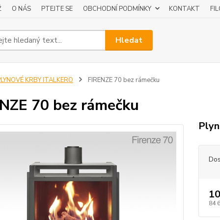
Ž
O NÁS
PTEJTE SE
OBCHODNÍ PODMÍNKY
KONTAKT
FI
Hledat
PLYNOVÉ KRBY ITALKERO
FIRENZE 70 bez rámečku
NZE 70 bez rámečku
Plyn
Dos
10
84 