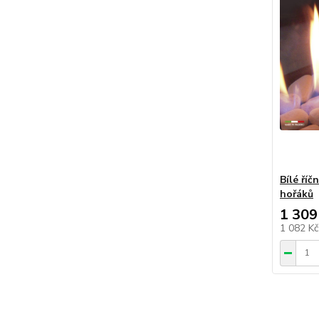
Bílé říč
hořáků
1 309
1 082 K