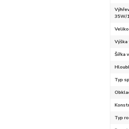
Výhřev
35W/
Veliko
Výška
Šířka 
Hloub
Typ sp
Obkla
Konstr
Typ ro