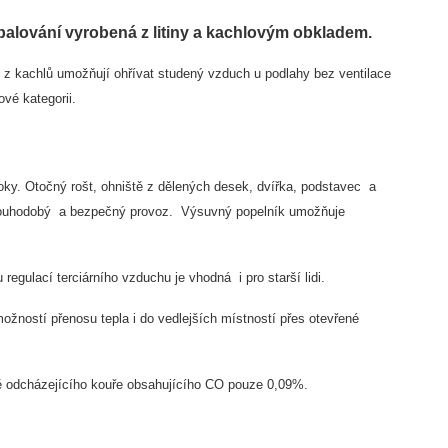
palování vyrobená z litiny a kachlovým obkladem.
ěny z kachlů umožňují ohřívat studený vzduch u podlahy bez ventilace
vé kategorii.
ky. Otočný rošt, ohniště z dělených desek, dvířka, podstavec a
 dlouhodobý a bezpečný provoz. Výsuvný popelník umožňuje
egulací terciárního vzduchu je vhodná i pro starší lidi.
žností přenosu tepla i do vedlejších místností přes otevřené
tě odcházejícího kouře obsahujícího CO pouze 0,09%.