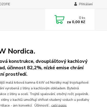
LOZOFIE
Přihlášení
0
ks
za
0,00 Kč
W Nordica.
nová konstrukce, dvouplášťový kachlový
ad, účinnost 82,2%, nízké emise chrání
tní prostředí.
ější malá krbová kamna 6 kW od Nordiky mají trojstupňové
ání vyrobená z litiny a kachlovým obkladem. Bytelná
kce z litiny a oceli. Trojité spalování, otočný rošt, popelník.
é stěny z kachlů umožňují ohřívat studený vzduch u podlahy
tilace - jen konvekcí. Účinností...
celý popis