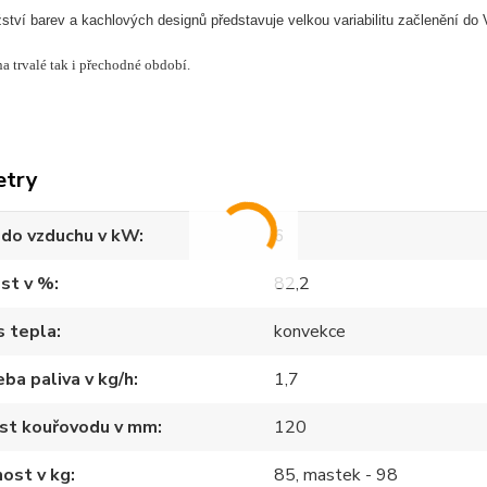
tví barev a kachlových designů představuje velkou variabilitu začlenění do Va
na trvalé tak i přechodné období.
etry
 do vzduchu v kW
6
st v %
82,2
s tepla
konvekce
ba paliva v kg/h
1,7
ost kouřovodu v mm
120
ost v kg
85, mastek - 98