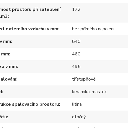
nost prostoru při zateplení
172
1m3
st externího vzduchu v mm
bez přímého napojení
 v mm
840
v mm
460
ka v mm
495
alování
třístupňové
d
keramika, mastek
ukce spalovacího prostoru
litina
štu
otočný