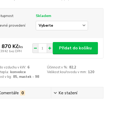
tupnost
Skladem
evné provedení
 870 Kč
/
ks
Přidat do košíku
339 Kč
bez DPH
do vzduchu v kW:
6
Účinnost v %:
82,2
tepla:
konvekce
Velikost kouřovodu v mm:
120
st v kg:
85, mastek - 98
Komentáře
0
Ke stažení