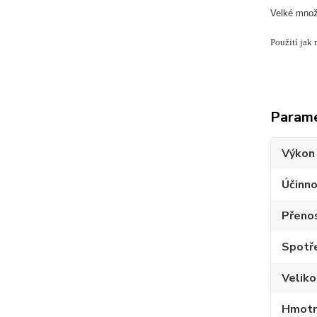
Velké množs
Použití jak 
Param
Výkon
Účinno
Přeno
Spotře
Velik
Hmotn