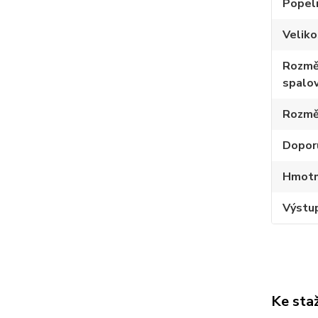
Popel
Velik
Rozmě
spalov
Rozmě
Dopor
Hmotno
Výstup
Ke sta