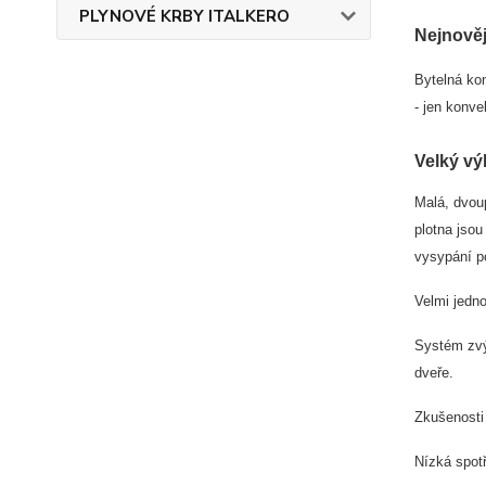
PLYNOVÉ KRBY ITALKERO
Nejnověj
Bytelná kon
- jen konv
Velký vý
Malá, dvou
plotna jso
vysypání po
Velmi jedno
Systém zvý
dveře.
Zkušenosti
Nízká spot