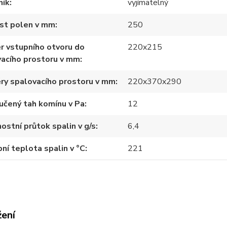
ník
vyjímatelný
ost polen v mm
250
r vstupního otvoru do
220x215
acího prostoru v mm
ry spalovacího prostoru v mm
220x370x290
učený tah komínu v Pa
12
stní průtok spalin v g/s
6,4
ní teplota spalin v °C
221
žení