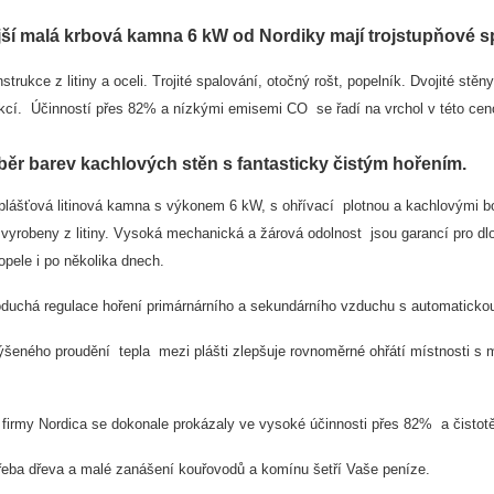
ší malá krbová kamna 6 kW od Nordiky mají trojstupňové s
strukce z litiny a oceli. Trojité spalování, otočný rošt, popelník. Dvojité st
ekcí. Účinností přes 82% a nízkými emisemi CO se řadí na vrchol v této ceno
běr barev kachlových stěn s fantasticky čistým hořením.
plášťová litinová kamna s výkonem 6 kW, s ohřívací plotnou a kachlovými bo
u vyrobeny z litiny. Vysoká mechanická a žárová odolnost jsou garancí pro
pele i po několika dnech.
duchá regulace hoření primárnárního a sekundárního vzduchu s automatickou r
šeného proudění tepla mezi plášti zlepšuje rovnoměrné ohřátí místnosti s mo
 firmy Nordica se dokonale prokázaly ve vysoké účinnosti přes 82% a čisto
řeba dřeva a malé zanášení kouřovodů a komínu šetří Vaše peníze.