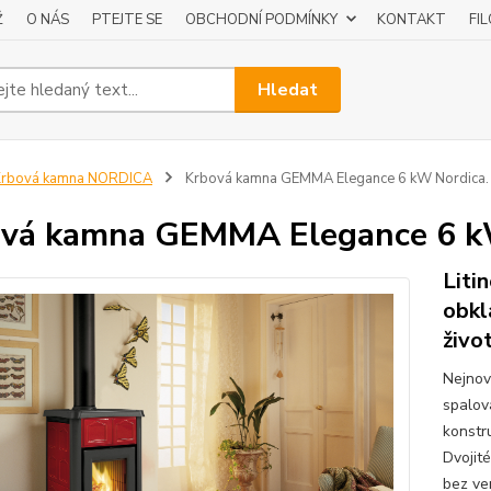
Ž
O NÁS
PTEJTE SE
OBCHODNÍ PODMÍNKY
KONTAKT
FI
Hledat
Krbová kamna NORDICA
Krbová kamna GEMMA Elegance 6 kW Nordica.
vá kamna GEMMA Elegance 6 k
Liti
obkl
živo
Nejnov
spalov
konstru
Dvojit
bez ven