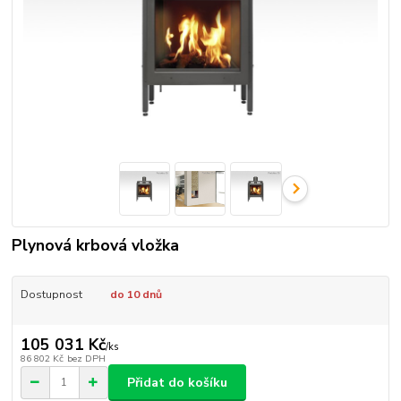
Plynová krbová vložka
Dostupnost
do 10 dnů
105 031 Kč
/
ks
86 802 Kč
bez DPH
Přidat do košíku