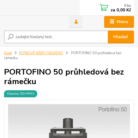
0
ks
za
0,00 Kč
Menu
Hledat
Úvod
PLYNOVÉ KRBY ITALKERO
PORTOFINO 50 průhledová bez
rámečku
PORTOFINO 50 průhledová bez
rámečku
Doprava ZDARMA