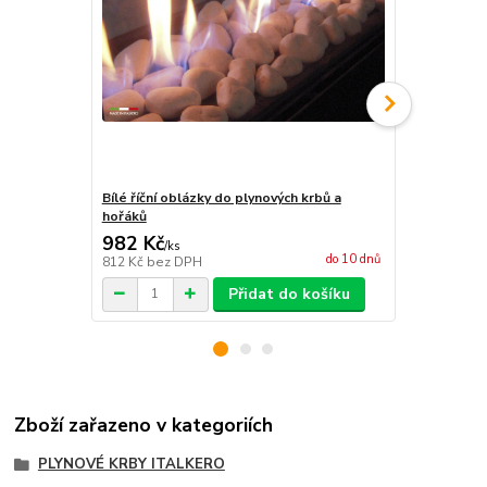
Bílé říční oblázky do plynových krbů a
Imitace dře
hořáků
982 Kč
6 871 Kč
/
ks
do 10 dnů
812 Kč
bez DPH
5 679 Kč
bez
Přidat do košíku
Zboží zařazeno v kategoriích
PLYNOVÉ KRBY ITALKERO