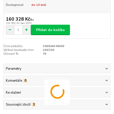
Dostupnost
do 10 dnů
160 328 Kč
/
ks
132 502 Kč
bez DPH
Přidat do košíku
Číslo produktu:
CN09AM MI400
Velikost kouřovodu mm:
100/150
Účinnost %:
79
Parametry
Komentáře
0
Ke stažení
Související zboží
3