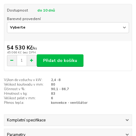
Dostupnost
do 10 dnů
Barevné provedení
54 530 Kč
/
ks
45 066 Kč
bez DPH
Přidat do košíku
Výkon do vzduchu v kW:
2,4 -8
Velikost kouřovodu v mm:
80
Účinnost v %:
90,1 - 86,7
Hmotnost v kg:
83
Velikost pelet v mm:
6
Přenos tepla:
konvekce - ventilátor
Kompletní specifikace
Parametry