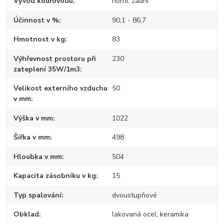
Vývod kouřovodu
horní, zadní
Účinnost v %
90,1 - 86,7
Hmotnost v kg
83
Výhřevnost prostoru při
230
zateplení 35W/1m3
Velikost externího vzduchu
50
v mm
Výška v mm
1022
Šířka v mm
498
Hloubka v mm
504
Kapacita zásobníku v kg
15
Typ spalování
dvoustupňové
Obklad
lakovaná ocel, keramika