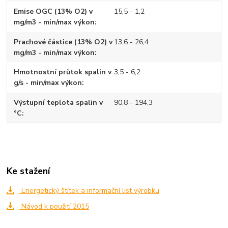
Emise OGC (13% O2) v
15,5 - 1,2
mg/m3 - min/max výkon
Prachové částice (13% O2) v
13,6 - 26,4
mg/m3 - min/max výkon
Hmotnostní průtok spalin v
3,5 - 6,2
g/s - min/max výkon
Výstupní teplota spalin v
90,8 - 194,3
°C
Ke stažení
Energetický štítek a informační list výrobku
Návod k použití 2015