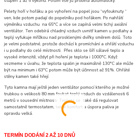
stupeň 1 až 5 výkonu. Potom vše již probíhá automaticky.
Pelety hoří v hořáku a po vyhoření na popel jsou “vyfouknuty “
ven, kde potom padají do popelníku pod hořákem. Po nahřátí
výměníku vzduchu na 65°C a více se zapíná velmi tichý axiální
ventilátor. Ten odebírá chladný vzduch uvnitř kamen u podlahy a
teplý vyfukuje mřížkou nad prosklenými dvířky směrem dolů. Toto
je velmi podstatné, protože dochází k promíchání a ohřátí vzduchu
i u podlahy do celé místnosti. Přes sklo se šíří sálavé teplo a
vysoké intenzitě, vždyť při hoření je teplota i 1000°C. Když
vezmeme v úvahu, že teplota spalin je maximálně 130°C ale může
být na minimum i 63°C potom může být účinnost až 91%. Ohřáté
stěny kamen také hřejí.
Tyto kamna mají ještě jeden ventilátor pomocí kterého je možné
trubkou o velikosti 80 mm foukat teplý vzduch do vzdálenosti 6
metrů v sousední místnosti. Teplota se také dá regulovat
samostatně termostatem, takže komfort a úspora paliva je
opravdu velká.
TERMÍN DODÁNÍ 2 AŽ 10 DNŮ