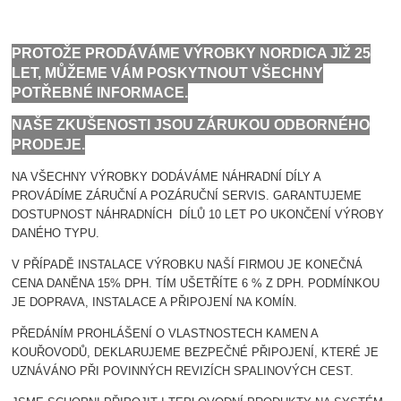
PROTOŽE PRODÁVÁME VÝROBKY NORDICA JIŽ 25
LET, MŮŽEME VÁM POSKYTNOUT VŠECHNY
POTŘEBNÉ INFORMACE.
NAŠE ZKUŠENOSTI JSOU ZÁRUKOU ODBORNÉHO
PRODEJE.
NA VŠECHNY VÝROBKY DODÁVÁME NÁHRADNÍ DÍLY A
PROVÁDÍME ZÁRUČNÍ A POZÁRUČNÍ SERVIS. GARANTUJEME
DOSTUPNOST NÁHRADNÍCH DÍLŮ 10 LET PO UKONČENÍ VÝROBY
DANÉHO TYPU.
V PŘÍPADĚ INSTALACE VÝROBKU NAŠÍ FIRMOU JE KONEČNÁ
CENA DANĚNA 15% DPH. TÍM UŠETŘÍTE 6 % Z DPH. PODMÍNKOU
JE DOPRAVA, INSTALACE A PŘIPOJENÍ NA KOMÍN.
PŘEDÁNÍM PROHLÁŠENÍ O VLASTNOSTECH KAMEN A
KOUŘOVODŮ, DEKLARUJEME BEZPEČNÉ PŘIPOJENÍ, KTERÉ JE
UZNÁVÁNO PŘI POVINNÝCH REVIZÍCH SPALINOVÝCH CEST.