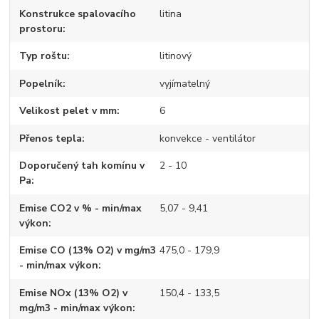
Konstrukce spalovacího
litina
prostoru
Typ roštu
litinový
Popelník
vyjímatelný
Velikost pelet v mm
6
Přenos tepla
konvekce - ventilátor
Doporučený tah komínu v
2 - 10
Pa
Emise CO2 v % - min/max
5,07 - 9,41
výkon
Emise CO (13% O2) v mg/m3
475,0 - 179,9
- min/max výkon
Emise NOx (13% O2) v
150,4 - 133,5
mg/m3 - min/max výkon