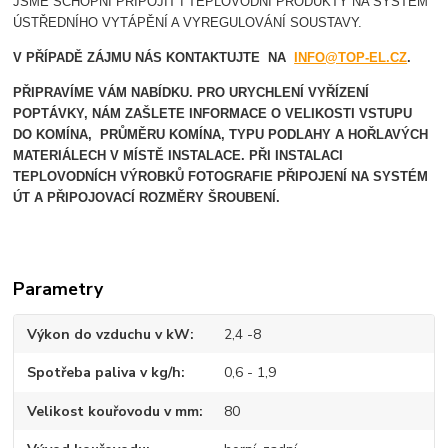
JSME SCHOPNI PŘIPOJIT I TEPLOVODNÍ PRODUKTY NA SYSTÉM
ÚSTŘEDNÍHO VYTÁPĚNÍ A VYREGULOVÁNÍ SOUSTAVY.
V PŘÍPADĚ ZÁJMU NÁS KONTAKTUJTE NA
INFO@TOP-EL.CZ
.
PŘIPRAVÍME VÁM NABÍDKU. PRO URYCHLENÍ VYŘÍZENÍ
POPTÁVKY, NÁM ZAŠLETE INFORMACE O VELIKOSTI VSTUPU
DO KOMÍNA, PRŮMĚRU KOMÍNA, TYPU PODLAHY A HOŘLAVÝCH
MATERIÁLECH V MÍSTĚ INSTALACE.
PŘI INSTALACI
TEPLOVODNÍCH VÝROBKŮ FOTOGRAFIE PŘIPOJENÍ NA SYSTÉM
ÚT A PŘIPOJOVACÍ ROZMĚRY ŠROUBENÍ.
Parametry
Výkon do vzduchu v kW
2,4 -8
Spotřeba paliva v kg/h
0,6 - 1,9
Velikost kouřovodu v mm
80