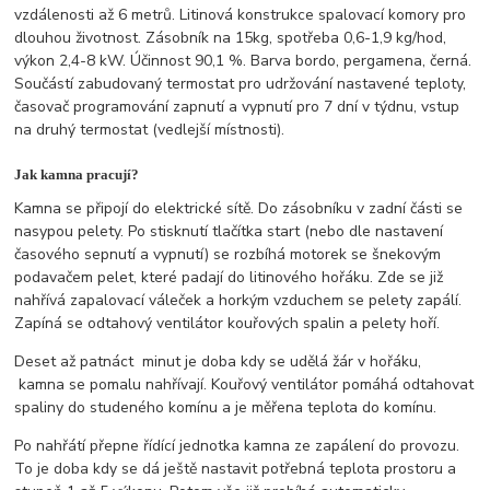
vzdálenosti až 6 metrů. Litinová konstrukce spalovací komory pro
dlouhou životnost. Zásobník na 15kg, spotřeba 0,6-1,9 kg/hod,
výkon 2,4-8 kW. Účinnost 90,1 %. Barva bordo, pergamena, černá.
Součástí zabudovaný termostat pro udržování nastavené teploty,
časovač programování zapnutí a vypnutí pro 7 dní v týdnu, vstup
na druhý termostat (vedlejší místnosti).
Jak kamna pracují?
Kamna se připojí do elektrické sítě. Do zásobníku v zadní části se
nasypou pelety. Po stisknutí tlačítka start (nebo dle nastavení
časového sepnutí a vypnutí) se rozbíhá motorek se šnekovým
podavačem pelet, které padají do litinového hořáku. Zde se již
nahřívá zapalovací váleček a horkým vzduchem se pelety zapálí.
Zapíná se odtahový ventilátor kouřových spalin a pelety hoří.
Deset až patnáct minut je doba kdy se udělá žár v hořáku,
kamna se pomalu nahřívají. Kouřový ventilátor pomáhá odtahovat
spaliny do studeného komínu a je měřena teplota do komínu.
Po nahřátí přepne řídící jednotka kamna ze zapálení do provozu.
To je doba kdy se dá ještě nastavit potřebná teplota prostoru a