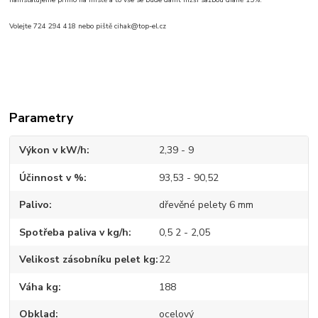
nainstalujeme přímo na místě a to vše se bude danit nižší sazbou dfaně 15%.
Volejte 724 294 418 nebo piště cihak@top-el.cz
Parametry
Výkon v kW/h
2,39 - 9
Účinnost v %
93,53 - 90,52
Palivo
dřevěné pelety 6 mm
Spotřeba paliva v kg/h
0,5 2 - 2,05
Velikost zásobníku pelet kg
22
Váha kg
188
Obklad
ocelový