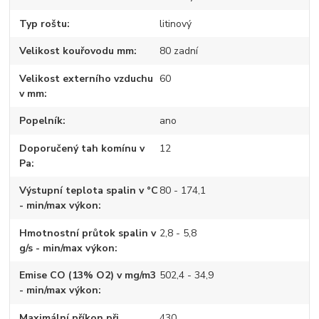
Typ roštu
litinový
Velikost kouřovodu mm
80 zadní
Velikost externího vzduchu
60
v mm
Popelník
ano
Doporučený tah komínu v
12
Pa
Výstupní teplota spalin v °C
80 - 174,1
- min/max výkon
Hmotnostní průtok spalin v
2,8 - 5,8
g/s - min/max výkon
Emise CO (13% O2) v mg/m3
502,4 - 34,9
- min/max výkon
Maximální příkon při
430