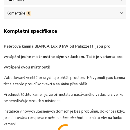
Komentáře
0
Kompletní specifikace
Peletová kamna BIANCA Lux 9 kW od Palazzetti jsou pro
vytápění jedné místnosti teplým vzduchem. Také je varianta pro
vytápění dvou místností!
Zabudovaný ventilátor urychluje ohřátí prostoru. Při vypnutí jsou kamna
tichá a teplo proudí konvekcí a sáláním přes plášt.
Předností těchto kamen je, že při instalaci nasávaného vzduchu z venku
se neovlivňuje vzduch v místnosti!
Instalace v nových utěsněných domech je bez problému, dokonce i když
je instalována rekuperace nebo vzduchotechnika nemá to vliv na funkci
kamen!