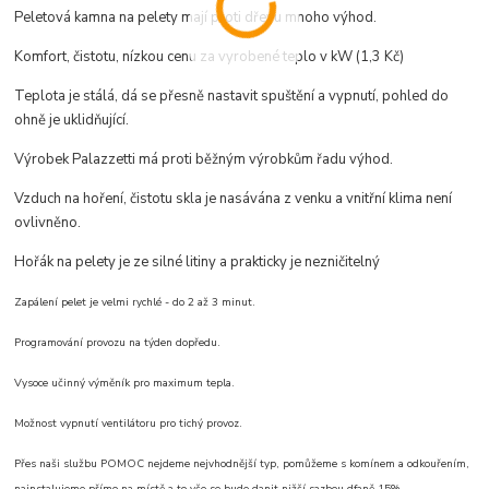
Peletová kamna na pelety mají proti dřevu mnoho výhod.
Komfort, č
istotu, n
ízkou cenu za vyrobené teplo v kW (1,3 Kč)
Teplota je stálá, dá se přesně nastavit spuštění a vypnutí, pohled do
ohně je uklidňující.
Výrobek Palazzetti má proti běžným výrobkům řadu výhod.
Vzduch na hoření, čistotu skla je nasávána z venku a vnitřní klima není
ovlivněno.
Hořák na pelety je ze silné litiny a prakticky je nezničitelný
Zapálení pelet je velmi rychlé - do 2 až 3 minut.
Programování provozu na týden dopředu.
Vysoce učinný výměník pro maximum tepla.
Možnost vypnutí ventilátoru pro tichý provoz.
Přes naši službu POMOC nejdeme nejvhodnější typ, pomůžeme s komínem a odkouřením,