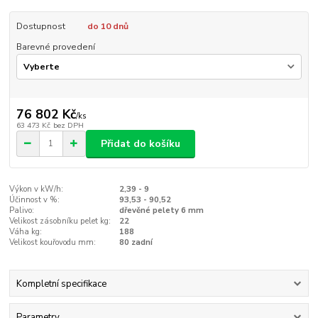
Dostupnost
do 10 dnů
Barevné provedení
76 802 Kč
/
ks
63 473 Kč
bez DPH
Přidat do košíku
Výkon v kW/h:
2,39 - 9
Účinnost v %:
93,53 - 90,52
Palivo:
dřevěné pelety 6 mm
Velikost zásobníku pelet kg:
22
Váha kg:
188
Velikost kouřovodu mm:
80 zadní
Kompletní specifikace
Parametry