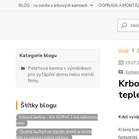
BLOG - co nevíte o krbových kamnech
DOPRAVA A MONTÁ
Úvod
B
Kategorie blogu
19
.
07
.
Peletová kamna s výměníkem
Koment
pro vytápění domu nebo menší
Krbo
firmy.
tepl
Štítky blogu
Když vyvíj
Krbová kamna - krb ALPHA 1 má výbornou
cenu
Krásný tvar
Obytná kuchyň ve starém domě je místo
fantastický
kde se nejvíce rodina zdržuje.