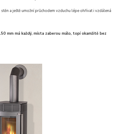
stěn a ještě umožní průchodem vzduchu lépe ohřívat i vzdálená
 150 mm má každý, místa zaberou málo, topí okamžitě bez