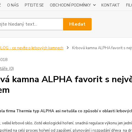
Ž
O NÁS
PTEJTE SE
OBCHODNÍ PODMÍNKY
KONTAKT
FI
Hledat
LOG - co nevíte o krbových kamnech
Krbová kamna ALPHA favorit s nej
2018
áře (0)
vá kamna ALPHA favorit s nejvě
em
ela firma Thermia typ ALPHA asi netušila co způsobí v oblasti krbový
, velké krbové sklo, čisté ekologické hoření, snadná regulace výkonu jen jed
 pohled na celý proces hoření od zapálení, plynování i rozpadání dřeva na d