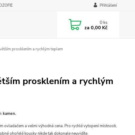
LOZOFIE
Přihlášení
0
ks
za
0,00 Kč
větším prosklením a rychlým teplem
tším prosklením a rychlým
ch kamen.
ním ovladačem a velmi výhodná cena. Pro rychlé vytopení místnosti,
robné ohořelé kousky nikde tak dokonale neuvidíte.