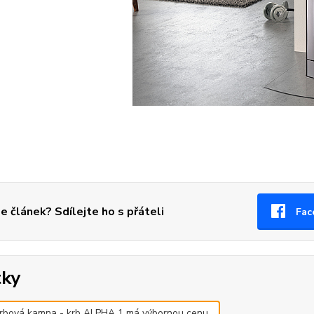
se článek? Sdílejte ho s přáteli
Fac
tky
rbová kamna - krb ALPHA 1 má výbornou cenu