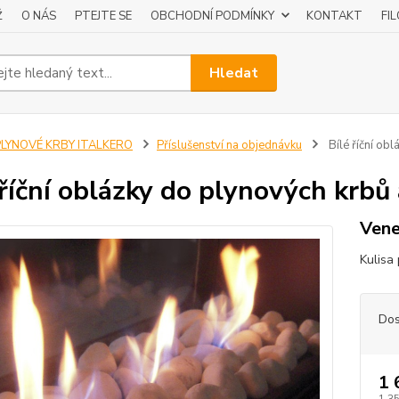
Ž
O NÁS
PTEJTE SE
OBCHODNÍ PODMÍNKY
KONTAKT
FI
Hledat
PLYNOVÉ KRBY ITALKERO
Příslušenství na objednávku
Bílé říční ob
 říční oblázky do plynových krbů
Vene
Kulisa 
Dos
1 
1 3