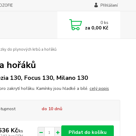
LOZOFIE
Přihlášení
0
ks
za
0,00 Kč
lázky do plynových krbů a hořáků
 a hořáků
zia 130, Focus 130, Milano 130
pro zakrytí hořáku. Kamínky jsou hladké a bílé.
celý popis
tupnost
do 10 dnů
636 Kč
/
ks
Přidat do košíku
52 Kč
bez DPH