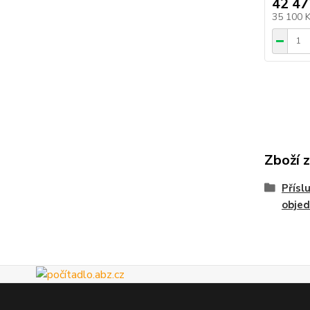
42 47
35 100 
Zboží 
Přísl
obje