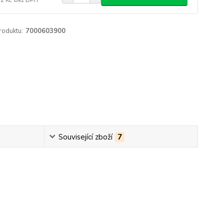
roduktu:
7000603900
Související zboží
7