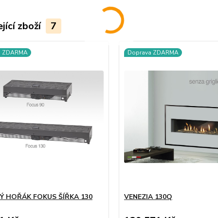
jící zboží
7
a ZDARMA
Doprava ZDARMA
Ý HOŘÁK FOKUS ŠÍŘKA 130
VENEZIA 130Q