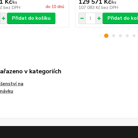
1 Kč
129 571 Kč
/
ks
/
ks
do 10 dnů
Kč
bez DPH
107 083 Kč
bez DPH
Přidat do košíku
Přidat do ko
zařazeno v kategoriích
ušenství na
dnávku