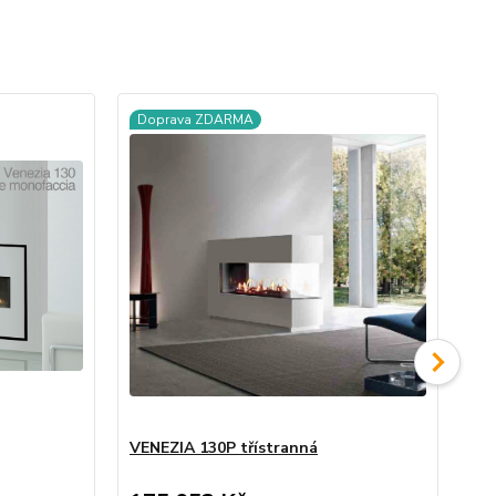
Doprava ZDARMA
D
VENEZIA 130P třístranná
VE