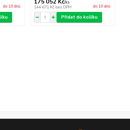
175 052 Kč
15
/
ks
do 10 dnů
do 10 dnů
144 671 Kč
bez DPH
13
šíku
Přidat do košíku