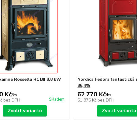
kamna Rossella R1 BII 8,8 kW
Nordica Fedora fantastická 
86,4%
0 Kč
62 770 Kč
/
ks
/
ks
Skladem
Kč
bez DPH
51 876 Kč
bez DPH
Zvolit variantu
Zvolit variantu