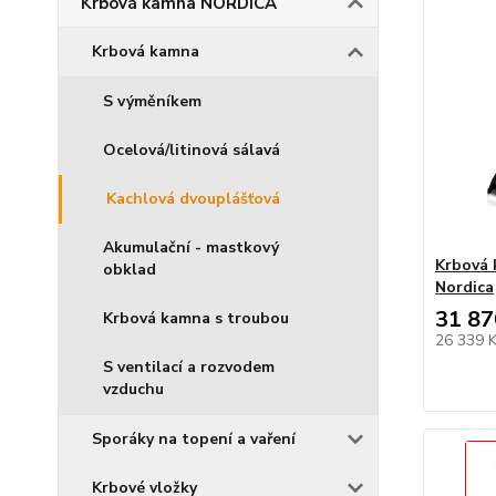
Krbová kamna NORDICA
Krbová kamna
S výměníkem
Ocelová/litinová sálavá
Kachlová dvouplášťová
Akumulační - mastkový
Krbová
obklad
Nordica
31 87
Krbová kamna s troubou
26 339 
S ventilací a rozvodem
vzduchu
Sporáky na topení a vaření
Krbové vložky