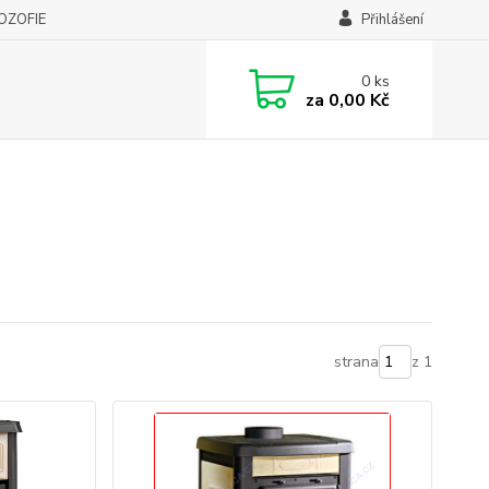
LOZOFIE
Přihlášení
0
ks
za
0,00 Kč
strana
z 1