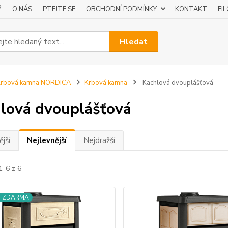
Ž
O NÁS
PTEJTE SE
OBCHODNÍ PODMÍNKY
KONTAKT
FI
Hledat
Krbová kamna NORDICA
Krbová kamna
Kachlová dvouplášťová
lová dvouplášťová
jší
Nejlevnější
Nejdražší
1-6 z 6
a ZDARMA