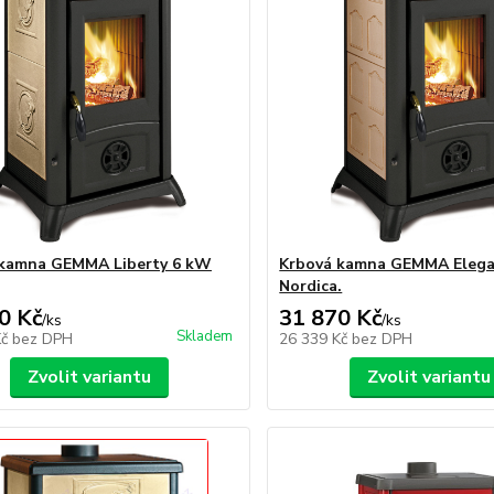
 kamna GEMMA Liberty 6 kW
Krbová kamna GEMMA Eleg
Nordica.
0 Kč
31 870 Kč
/
ks
/
ks
Skladem
Kč
bez DPH
26 339 Kč
bez DPH
Zvolit variantu
Zvolit variantu