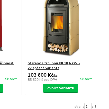
účinnost
Stefany s troubou BII 10,6 kW -
vylepšená varianta
103 600 Kč
/
ks
Skladem
Skladem
85 620 Kč
bez DPH
Zvolit variantu
strana
z 1