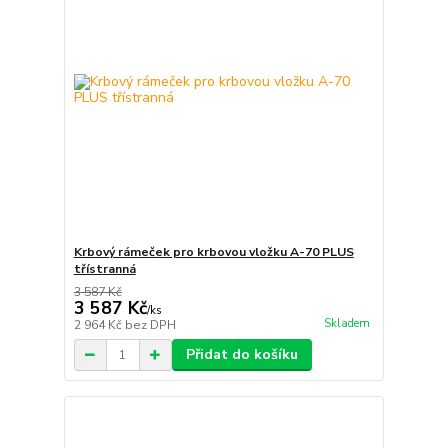
Krbový rámeček pro krbovou vložku A-70 PLUS
třístranná
3 587 Kč
3 587 Kč
/
ks
Skladem
2 964 Kč
bez DPH
Přidat do košíku