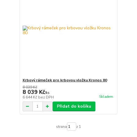
Krbový rámeček pro krbovou vložku Kronos 80
8 039 Kč
8 039 Kč
/
ks
Skladem
6 644 Kč
bez DPH
Přidat do košíku
strana
z 1