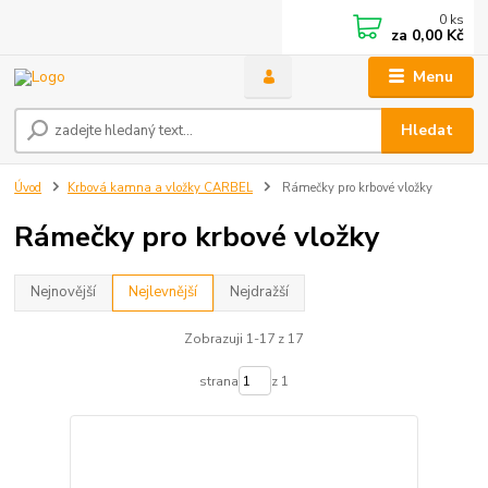
0
ks
za
0,00 Kč
Menu
Hledat
Úvod
Krbová kamna a vložky CARBEL
Rámečky pro krbové vložky
Rámečky pro krbové vložky
Nejnovější
Nejlevnější
Nejdražší
Zobrazuji 1-17 z 17
strana
z 1