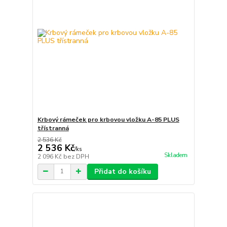
Krbový rámeček pro krbovou vložku A-85 PLUS
třístranná
2 536 Kč
2 536 Kč
/
ks
Skladem
2 096 Kč
bez DPH
Přidat do košíku