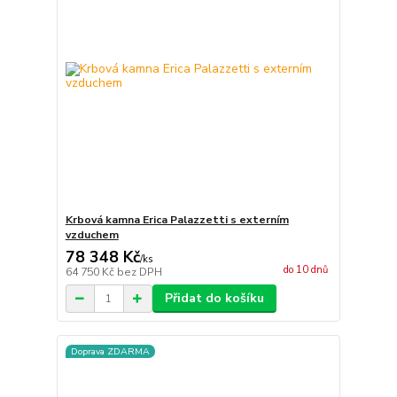
Krbová kamna Erica Palazzetti s externím
vzduchem
78 348 Kč
/
ks
do 10 dnů
64 750 Kč
bez DPH
Přidat do košíku
Doprava ZDARMA