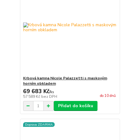
Krbová kamna Nicole Palazzetti s maskovým
horním obkladem
69 683 Kč
/
ks
do 10 dnů
57 589 Kč
bez DPH
Přidat do košíku
Doprava ZDARMA