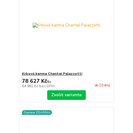
Krbová kamna Chantal Palazzetti
78 627 Kč
/
ks
do 10 dnů
64 981 Kč
bez DPH
Zvolit variantu
Doprava ZDARMA