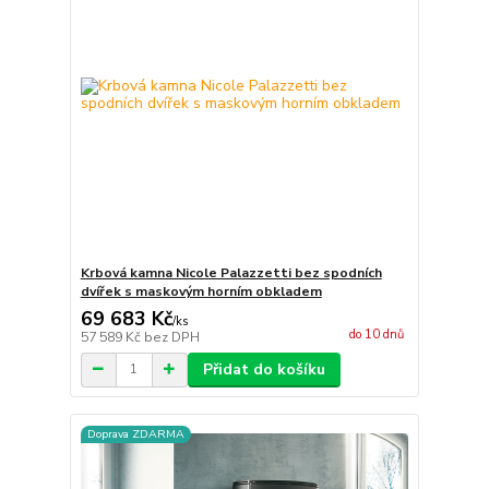
Krbová kamna Nicole Palazzetti bez spodních
dvířek s maskovým horním obkladem
69 683 Kč
/
ks
do 10 dnů
57 589 Kč
bez DPH
Přidat do košíku
Doprava ZDARMA