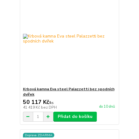
Krbová kamna Eva steel Palazzetti bez spodních
dvířek
50 117 Kč
/
ks
do 10 dnů
41 419 Kč
bez DPH
Přidat do košíku
Doprava ZDARMA