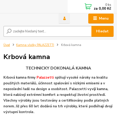
0
ks
za
0,00 Kč
Menu
Hledat
Úvod
Kamna-vložky PALAZZETTI
Krbová kamna
Krbová kamna
TECHNICKY DOKONALÁ KAMNA
Krbová kamna firmy
Palazzetti
splňují vysoké nároky na kvalitu
použitých materiálů, účinnost spalování s nízkými emisemi a v
neposlední řadě na design a osobitost. Palazzetti vyvíjí kamna,
která nabízejí extrémní komfort a respektují životní prostředí.
Všechny výrobky jsou testovány a certifikovány podle platných
norem. Již přes 60 let dodává na trh výrobky, které podléhají dvojí
výstupní kontrole.