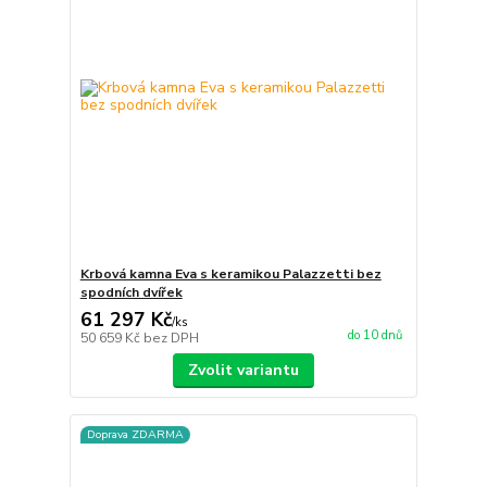
Krbová kamna Eva s keramikou Palazzetti bez
spodních dvířek
61 297 Kč
/
ks
do 10 dnů
50 659 Kč
bez DPH
Zvolit variantu
Doprava ZDARMA