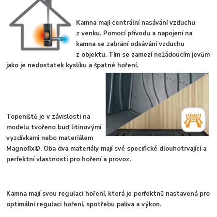
Kamna mají centrální nasávání vzduchu
z venku. Pomocí přív
odu a napojení na
kamna se zabrání odsávání vzduchu
z objektu. Tím se zamezí nežádoucím jevům
jako je nedostatek kyslíku a špatné hoření.
Topeniště je v závislosti na
modelu tvořeno buď litinov
ými
vyz
d
ívkami nebo materiálem
Magnofix©. Oba dva materiály mají své specifické dlouhotrvající a
perfektní vlastnosti pro hoření a provoz.
Kamna mají svou regulaci hoření, která je perfektně nastavená pro
optimáln
í regulaci hoření, spotřebu paliva a výkon.