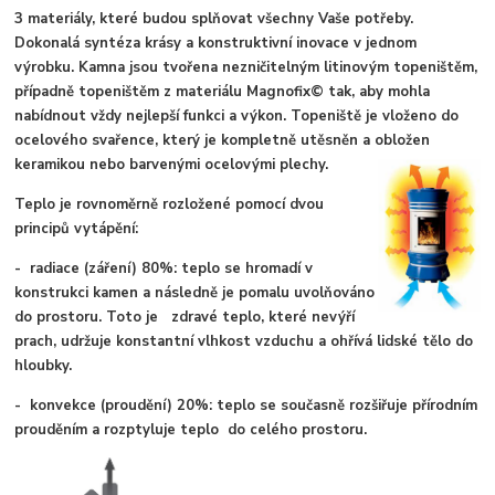
3 materiály, které budou splňovat všechny Vaše potřeby.
Dokonalá syntéza krásy a konstruktivní inovace v jednom
výrobku. Kamna jsou tvořena nezničitelným litinovým topeništěm,
případně topeništěm z materiálu Magnofix© tak, aby mohla
nabídnout vždy nejlepší funkci a výkon. Topeniště je vloženo do
ocelového svařence, který je kompletně utěsněn a obložen
keramikou nebo barvenými ocelovými plechy.
Teplo je rovnoměrně rozložené pomocí dvou
principů vytápění:
- radiace (záření) 80%: teplo se hromadí v
konstrukci kamen a následně je pomalu uvolňováno
do prostoru. Toto je zdravé teplo, které nevýří
prach, udržuje konstantní vlhkost vzduchu a ohřívá lidské tělo do
hloubky.
- konvekce (proudění) 20%: teplo se současně rozšiřuje přírodním
prouděním a rozptyluje teplo do celého prostoru.