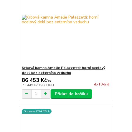
Krbová kamna Amelie Palazzetti: horní ocelový
dekl bez externího vzduchu
86 453 Kč
/
ks
do 10 dnů
71 449 Kč
bez DPH
Přidat do košíku
Doprava ZDARMA