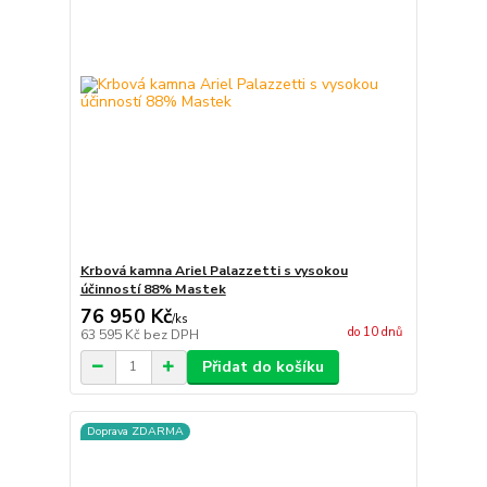
Krbová kamna Ariel Palazzetti s vysokou
účinností 88% Mastek
76 950 Kč
/
ks
do 10 dnů
63 595 Kč
bez DPH
Přidat do košíku
Doprava ZDARMA