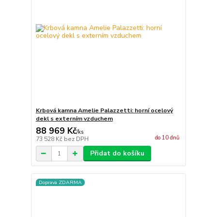
Krbová kamna Amelie Palazzetti: horní ocelový
dekl s externím vzduchem
88 969 Kč
/
ks
do 10 dnů
73 528 Kč
bez DPH
Přidat do košíku
Doprava ZDARMA