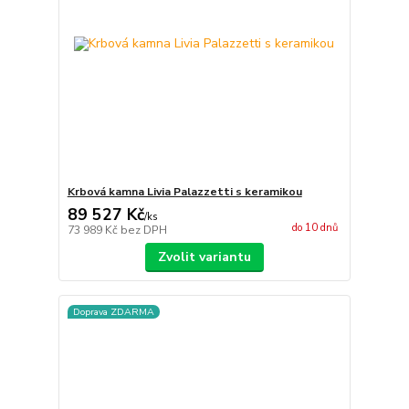
Krbová kamna Livia Palazzetti s keramikou
89 527 Kč
/
ks
do 10 dnů
73 989 Kč
bez DPH
Zvolit variantu
Doprava ZDARMA