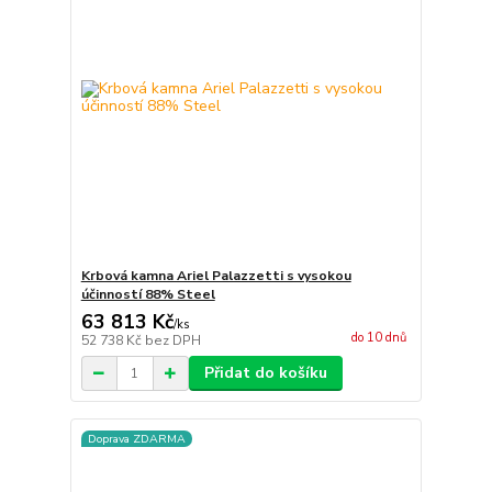
Krbová kamna Ariel Palazzetti s vysokou
účinností 88% Steel
63 813 Kč
/
ks
do 10 dnů
52 738 Kč
bez DPH
Přidat do košíku
Doprava ZDARMA