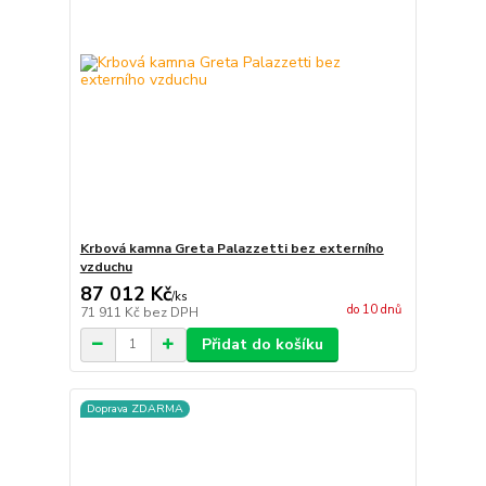
Krbová kamna Greta Palazzetti bez externího
vzduchu
87 012 Kč
/
ks
do 10 dnů
71 911 Kč
bez DPH
Přidat do košíku
Doprava ZDARMA