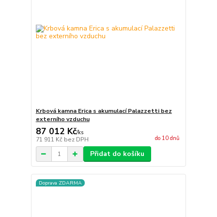
Krbová kamna Erica s akumulací Palazzetti bez
externího vzduchu
87 012 Kč
/
ks
do 10 dnů
71 911 Kč
bez DPH
Přidat do košíku
Doprava ZDARMA