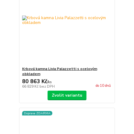
Krbová kamna Livia Palazzetti s ocelovým
obkladem
80 863 Kč
/
ks
do 10 dnů
66 829 Kč
bez DPH
Zvolit variantu
Doprava ZDARMA