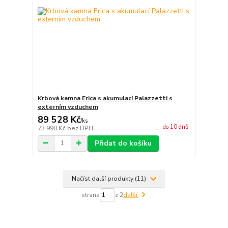
Krbová kamna Erica s akumulací Palazzetti s
externím vzduchem
89 528 Kč
/
ks
do 10 dnů
73 990 Kč
bez DPH
Přidat do košíku
Načíst další produkty (11)
strana
z 2
další