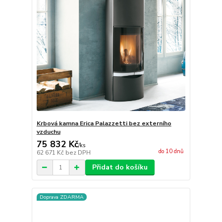
Krbová kamna Erica Palazzetti bez externího
vzduchu
75 832 Kč
/
ks
do 10 dnů
62 671 Kč
bez DPH
Přidat do košíku
Doprava ZDARMA