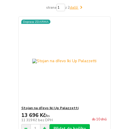
strana
z 2
další
Doprava ZDARMA
Stojan na dřevo Iki Up Palazzetti
13 696 Kč
/
ks
do 10 dnů
11 319 Kč
bez DPH
Přidat do košíku