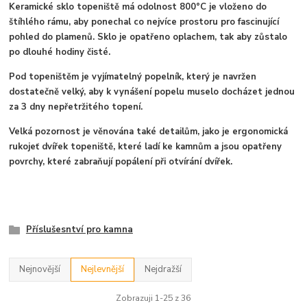
Keramické sklo topeniště má odolnost 800°C je vloženo do
štíhlého rámu, aby ponechal co nejvíce prostoru pro fascinující
pohled do plamenů. Sklo je opatřeno oplachem, tak aby zůstalo
po dlouhé hodiny čisté.
Pod topeništěm je vyjímatelný popelník, který je navržen
dostatečně velký, aby k vynášení popelu muselo docházet jednou
za 3 dny nepřetržitého topení.
Velká pozornost je věnována také detailům, jako je ergonomická
rukojeť dvířek topeniště, které ladí ke kamnům a jsou opatřeny
povrchy, které zabraňují popálení při otvírání dvířek.
aaaaa
Příslušesntví pro kamna
Nejnovější
Nejlevnější
Nejdražší
Zobrazuji 1-25 z 36