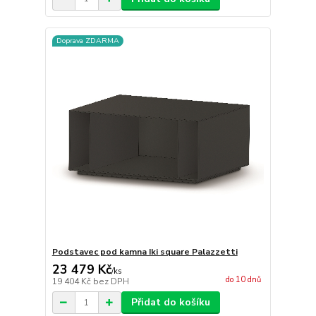
Doprava ZDARMA
Podstavec pod kamna Iki square Palazzetti
23 479 Kč
/
ks
do 10 dnů
19 404 Kč
bez DPH
Přidat do košíku