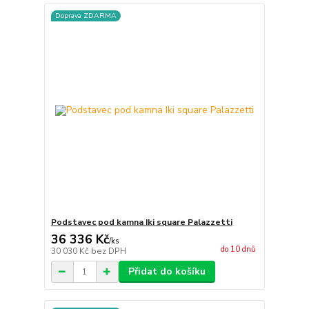
Doprava ZDARMA
Podstavec pod kamna Iki square Palazzetti
36 336 Kč
/
ks
do 10 dnů
30 030 Kč
bez DPH
Přidat do košíku