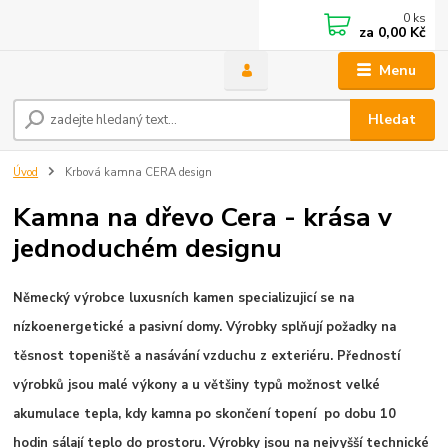
0
ks
za
0,00 Kč
Menu
Hledat
Úvod
Krbová kamna CERA design
Kamna na dřevo Cera - krása v
jednoduchém designu
Německý výrobce luxusních kamen specializujicí se na
nízkoenergetické a pasivní domy. Výrobky splňují požadky na
těsnost topeniště a nasávání vzduchu z exteriéru. Předností
výrobků jsou malé výkony a u většiny typů možnost velké
akumulace tepla, kdy kamna po skončení topení po dobu 10
hodin sálají teplo do prostoru. Výrobky jsou na nejvyšší technické