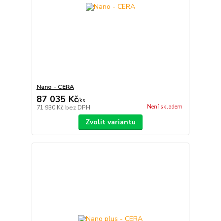
Nano - CERA
87 035 Kč
/
ks
Není skladem
71 930 Kč
bez DPH
Zvolit variantu