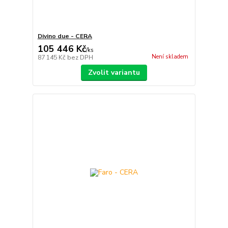
Divino due - CERA
105 446 Kč
/
ks
Není skladem
87 145 Kč
bez DPH
Zvolit variantu