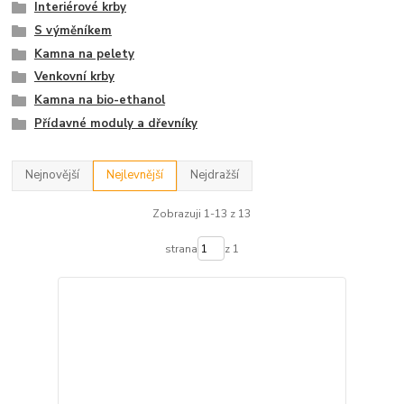
Interiérové krby
S výměníkem
Kamna na pelety
Venkovní krby
Kamna na bio-ethanol
Přídavné moduly a dřevníky
Nejnovější
Nejlevnější
Nejdražší
Zobrazuji 1-13 z 13
strana
z 1