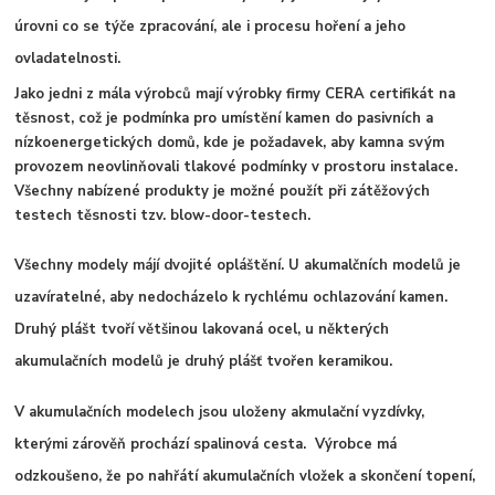
úrovni co se týče zpracování, ale i procesu hoření a jeho
ovladatelnosti.
Jako jedni z mála výrobců mají výrobky firmy CERA certifikát na
těsnost, což je podmínka pro umístění kamen do pasivních a
nízkoenergetických domů, kde je požadavek, aby kamna svým
provozem neovlinňovali tlakové podmínky v prostoru instalace.
Všechny nabízené produkty je možné použít při zátěžových
testech těsnosti tzv. blow-door-testech.
Všechny modely májí dvojité opláštění. U akumalčních modelů je
uzavíratelné, aby nedocházelo k rychlému ochlazování kamen.
Druhý plášt tvoří většinou lakovaná ocel, u některých
akumulačních modelů je druhý plášť tvořen keramikou.
V akumulačních modelech jsou uloženy akmulační vyzdívky,
kterými zárověň prochází spalinová cesta. Výrobce má
odzkoušeno, že po nahřátí akumulačních vložek a skončení topení,