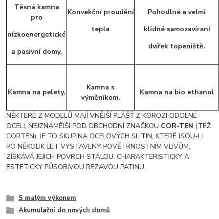
Těsná kamna
Konvekční proudění
Pohodlné a velmi
pro
tepla
klidné samozavíraní
nízkoenergetické
dvířek topeniště.
a pasivní domy.
Kamna s
Kamna na pelety.
Kamna na bio ethanol
výměníkem.
NĚKTERÉ Z MODELŮ MAJÍ VNĚJŠÍ PLÁŠŤ Z KOROZI ODOLNÉ
OCELI, NEJZNÁMĚJŠÍ POD OBCHODNÍ ZNAČKOU
COR-TEN
(TÉŽ
CORTEN). JE TO SKUPINA OCELOVÝCH SLITIN, KTERÉ JSOU-LI
PO NĚKOLIK LET VYSTAVENY POVĚTRNOSTNÍM VLIVŮM,
ZÍSKÁVÁ JEJICH POVRCH STÁLOU, CHARAKTERISTICKY A
ESTETICKY PŮSOBIVOU REZAVOU PATINU.
S malým výkonem
Akumulační do nových domů