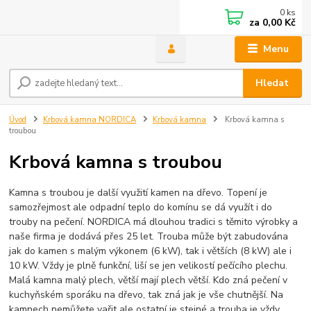
0
ks
za
0,00 Kč
Menu
Hledat
Úvod
Krbová kamna NORDICA
Krbová kamna
Krbová kamna s
troubou
Krbová kamna s troubou
Kamna s troubou je další využití kamen na dřevo. Topení je
samozřejmost ale odpadní teplo do komínu se dá využít i do
trouby na pečení. NORDICA má dlouhou tradici s těmito výrobky a
naše firma je dodává přes 25 let. Trouba může být zabudována
jak do kamen s malým výkonem (6 kW), tak i větších (8 kW) ale i
10 kW. Vždy je plně funkční, liší se jen velikostí pečícího plechu.
Malá kamna malý plech, větší mají plech větší. Kdo zná pečení v
kuchyňském sporáku na dřevo, tak zná jak je vše chutnější. Na
kamnech nemůžete vařit ale ostatní je stejné a trouba je vždy