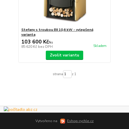
Stefany s troubou BII 10,6 kW - vylepšená
varianta
103 600 Kč
/
ks
Skladem
85 620 Kč
bez DPH
Zvolit variantu
strana
z 1
Vytvořeno na
Eshop-rychle.cz