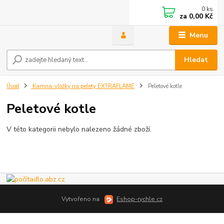
0
ks
za
0,00 Kč
Menu
Hledat
Úvod
Kamna-vložky na pelety EXTRAFLAME
Peletové kotle
Peletové kotle
V této kategorii nebylo nalezeno žádné zboží.
Vytvořeno na
Eshop-rychle.cz