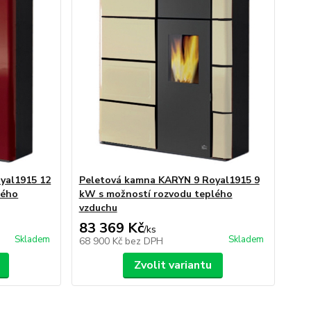
yal1915 12
Peletová kamna KARYN 9 Royal1915 9
lého
kW s možností rozvodu teplého
vzduchu
83 369 Kč
/
ks
Skladem
Skladem
68 900 Kč
bez DPH
Zvolit variantu