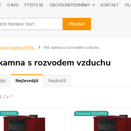
Ž
O NÁS
PTEJTE SE
OBCHODNÍ PODMÍNKY
KONTAKT
FI
Hledat
Krbová kamna ROYAL
Pel. kamna s rozvodem vzduchu
 kamna s rozvodem vzduchu
jší
Nejlevnější
Nejdražší
1-7 z 7
a ZDARMA
Doprava ZDARMA