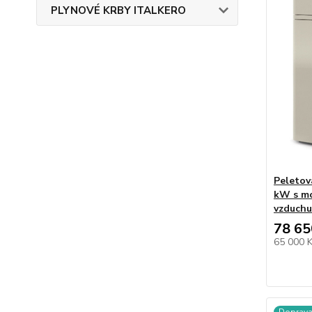
PLYNOVÉ KRBY ITALKERO
Peletov
kW s mo
vzduchu
78 65
65 000 