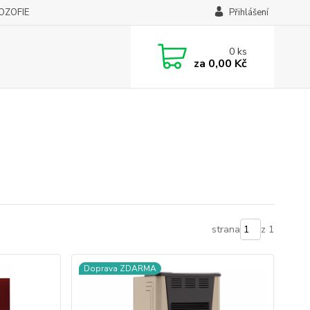
LOZOFIE
Přihlášení
0
ks
za
0,00 Kč
strana
z 1
Doprava ZDARMA