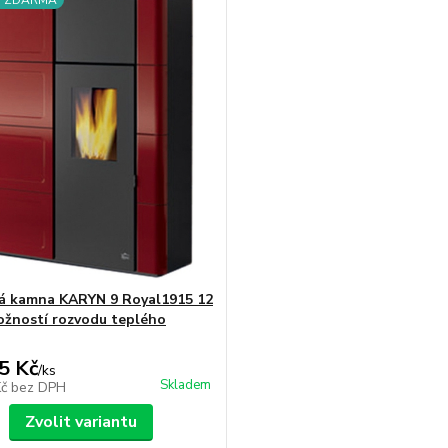
a ZDARMA
á kamna KARYN 9 Royal1915 12
žností rozvodu teplého
5 Kč
/
ks
Skladem
Kč
bez DPH
Zvolit variantu