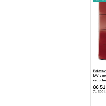
Doprav
Peletov
kW s mo
vzduchu
86 51
71 500 