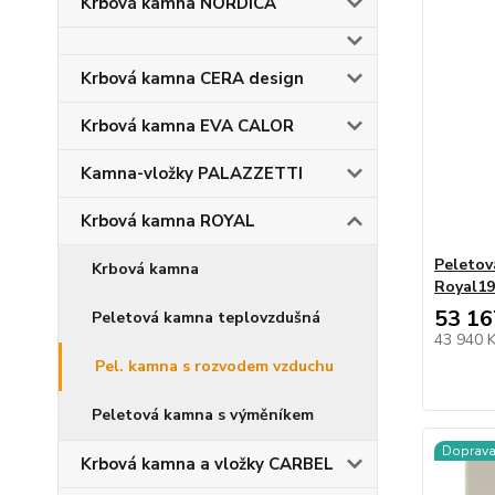
Krbová kamna NORDICA
Krbová kamna CERA design
Krbová kamna EVA CALOR
Kamna-vložky PALAZZETTI
Krbová kamna ROYAL
Peletov
Krbová kamna
Royal1
53 16
Peletová kamna teplovzdušná
43 940 
Pel. kamna s rozvodem vzduchu
Peletová kamna s výměníkem
Doprav
Krbová kamna a vložky CARBEL