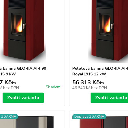
á kamna GLORIA AIR 90
Peletová kamna GLORIA AIR
915 9 kW
Royal1915 12 kW
7 Kč
56 313 Kč
/
ks
/
ks
Skladem
Kč
bez DPH
46 540 Kč
bez DPH
Zvolit variantu
Zvolit variantu
a ZDARMA
Doprava ZDARMA