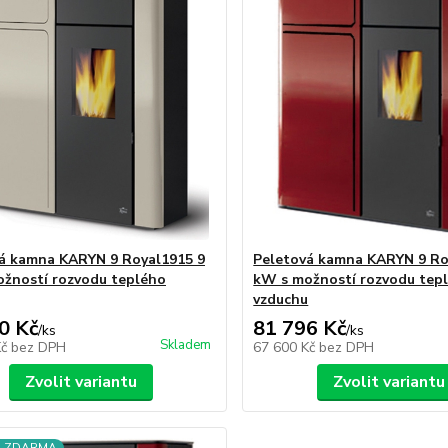
á kamna KARYN 9 Royal1915 9
Peletová kamna KARYN 9 Ro
žností rozvodu teplého
kW s možností rozvodu tep
vzduchu
0 Kč
81 796 Kč
/
ks
/
ks
Skladem
Kč
bez DPH
67 600 Kč
bez DPH
Zvolit variantu
Zvolit variantu