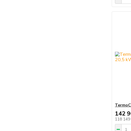
TermoC
142 9
118 149