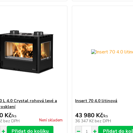
0 L 4.0 Crystal rohová levé a
Insert 70 4.0 litinová
rosklení
0 Kč
43 980 Kč
/
ks
/
ks
Není skladem
Kč
bez DPH
36 347 Kč
bez DPH
Přidat do košíku
Přidat do ko