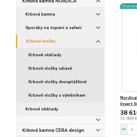
Krbová kamna NORDICA
Doprav
Krbová kamna
Sporáky na topení a vaření
Krbové vložky
Krbové obklady
Krbové vložky sálavé
Krbové vložky dvouplášťové
Krbové vložky s výměníkem
Nordica
Insert 6
Krbové obklady
38 61
31 909 
Krbová kamna CERA design