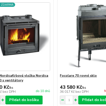
a ZDARMA
NordicaKrbová vložka Nordica
Focolare 70 rovné sklo
0 s ventilátory
0 Kč
43 580 Kč
/
ks
/
ks
do 10 dnů
N
Kč
bez DPH
36 017 Kč
bez DPH
Přidat do košíku
Přidat do ko