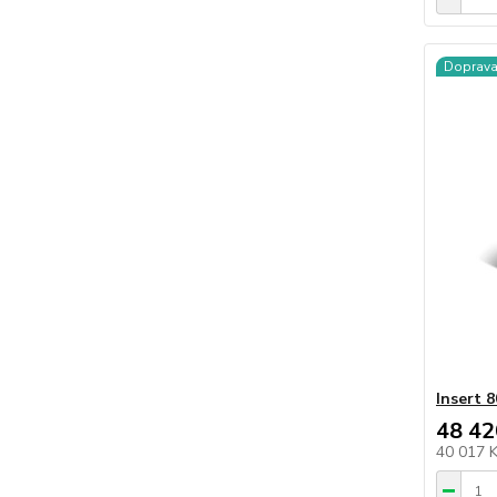
Doprav
Insert 
48 42
40 017 