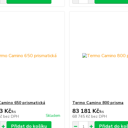
amino 650 prismatická
Termo Camino 800 prisma
3 Kč
83 181 Kč
/
ks
/
ks
Skladem
Kč
bez DPH
68 745 Kč
bez DPH
Přidat do košíku
Přidat do ko