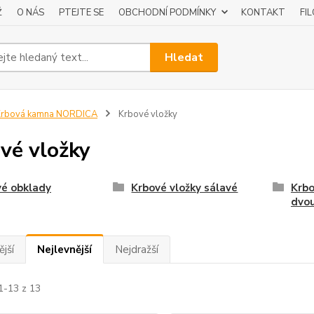
Ž
O NÁS
PTEJTE SE
OBCHODNÍ PODMÍNKY
KONTAKT
FI
Hledat
Krbová kamna NORDICA
Krbové vložky
vé vložky
vé obklady
Krbové vložky sálavé
Krbo
dvou
jší
Nejlevnější
Nejdražší
1-13 z 13