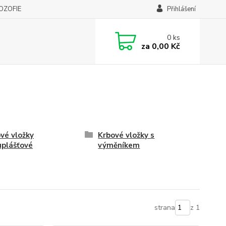
LOZOFIE
Přihlášení
0
ks
za
0,00 Kč
vé vložky
Krbové vložky s
plášťové
výměníkem
strana
z 1