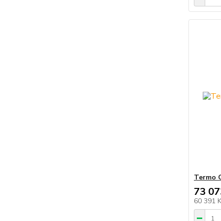
Termo C
73 07
60 391 