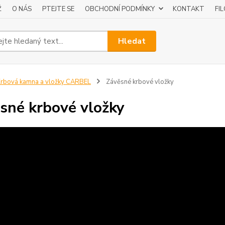
Ž
O NÁS
PTEJTE SE
OBCHODNÍ PODMÍNKY
KONTAKT
FI
Hledat
rbová kamna a vložky CARBEL
Závěsné krbové vložky
sné krbové vložky