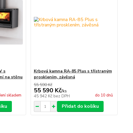
W s
Krbová kamna RA-85 Plus s třístraným
ní na stěnu
prosklením, závěsná
55 590 Kč
55 590 Kč
/
ks
ení skladem
do 10 dnů
45 942 Kč
bez DPH
šíku
Přidat do košíku