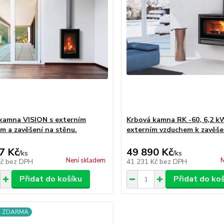
kamna VISION s externím
Krbová kamna RK -60, 6,2 k
m a zavěšení na stěnu.
externím vzduchem k zavěše
7 Kč
49 890 Kč
/
ks
/
ks
Není skladem
N
Kč
bez DPH
41 231 Kč
bez DPH
Přidat do košíku
Přidat do ko
a ZDARMA