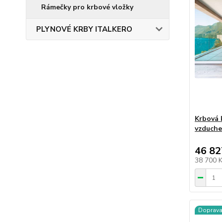
Rámečky pro krbové vložky
PLYNOVÉ KRBY ITALKERO
Krbová 
vzduche
46 82
38 700 
Doprav