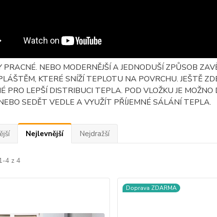
Y PRACNÉ. NEBO MODERNĚJŠÍ A JEDNODUŠÍ ZPŮSOB ZAV
PLÁŠTĚM, KTERÉ SNÍŽÍ TEPLOTU NA POVRCHU. JEŠTĚ ZD
 PRO LEPŠÍ DISTRIBUCI TEPLA. POD VLOŽKU JE MOŽNO 
NEBO SEDĚT VEDLE A VYUŽÍT PŘÍJEMNÉ SÁLÁNÍ TEPLA.
jší
Nejlevnější
Nejdražší
1-4 z 4
Doprava ZDARMA