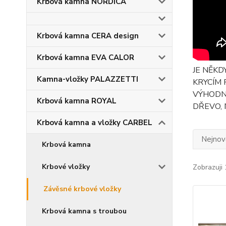
Krbová kamna NORDICA
Krbová kamna CERA design
Krbová kamna EVA CALOR
JE NĚKD
Kamna-vložky PALAZZETTI
KRYCÍM 
VÝHODNÉ
Krbová kamna ROYAL
DŘEVO, 
Krbová kamna a vložky CARBEL
Nejnově
Krbová kamna
Krbové vložky
Zobrazuji 
Závěsné krbové vložky
Krbová kamna s troubou