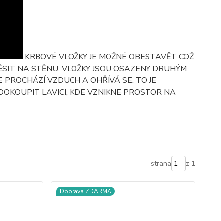
KRBOVÉ VLOŽKY JE MOŽNÉ OBESTAVĚT COŽ
ĚSIT NA STĚNU. VLOŽKY JSOU OSAZENY DRUHÝM
E PROCHÁZÍ VZDUCH A OHŘÍVÁ SE. TO JE
DOKOUPIT LAVICI, KDE VZNIKNE PROSTOR NA
strana
z 1
Doprava ZDARMA