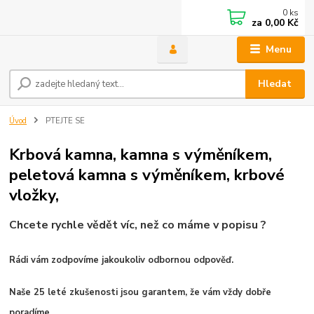
0
ks
za
0,00 Kč
Menu
Hledat
Úvod
PTEJTE SE
Krbová kamna, kamna s výměníkem,
peletová kamna s výměníkem, krbové
vložky,
Chcete rychle vědět víc, než co máme v popisu ?
Rádi vám zodpovíme jakoukoliv odbornou odpověď.
Naše 25 leté zkušenosti jsou garantem, že vám vždy dobře
poradíme.