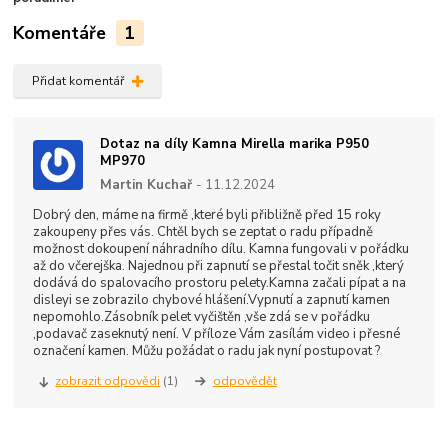
Komentáře
1
Přidat komentář
Dotaz na díly Kamna Mirella marika P950
MP970
Martin Kuchař
11.12.2024
Dobrý den, máme na firmě ,které byli přibližně před 15 roky
zakoupeny přes vás. Chtěl bych se zeptat o radu případně
možnost dokoupení náhradního dílu. Kamna fungovali v pořádku
až do včerejška. Najednou při zapnutí se přestal točit sněk ,který
dodává do spalovacího prostoru pelety.Kamna začali pípat a na
disleyi se zobrazilo chybové hlášení.Vypnutí a zapnutí kamen
nepomohlo.Zásobník pelet vyčištěn ,vše zdá se v pořádku
,podavač zaseknutý není. V příloze Vám zasílám video i přesné
označení kamen. Můžu požádat o radu jak nyní postupovat ?
zobrazit odpovědi
(1)
odpovědět