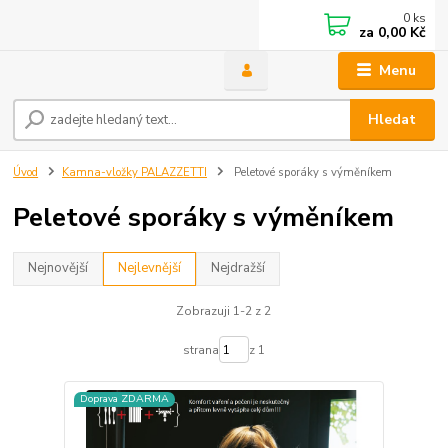
0
ks
za
0,00 Kč
Menu
Hledat
Úvod
Kamna-vložky PALAZZETTI
Peletové sporáky s výměníkem
Peletové sporáky s výměníkem
Nejnovější
Nejlevnější
Nejdražší
Zobrazuji 1-2 z 2
strana
z 1
Doprava ZDARMA