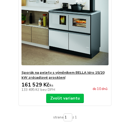
Sporák na pelety s výměníkem BELLA Idro 15/20
kW zrdcadlové prosklení
161 529 Kč
/
ks
do 10 dnů
133 495 Kč
bez DPH
Zvolit variantu
strana
z 1