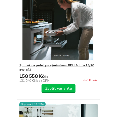
Sporák na pelety s výměníkem BELLA Idro 15/20
kW Bílá
158 558 Kč
/
ks
do 10 dnů
131 040 Kč
bez DPH
Zvolit variantu
Doprava ZDARMA