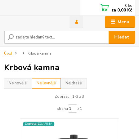
0
ks
za
0,00 Kč
Menu
Hledat
Úvod
Krbová kamna
Krbová kamna
Nejnovější
Nejlevnější
Nejdražší
Zobrazuji 1-3 z 3
strana
z 1
Doprava ZDARMA