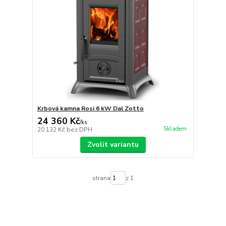
Krbová kamna Rosi 6 kW Dal Zotto
24 360 Kč
/
ks
Skladem
20 132 Kč
bez DPH
Zvolit variantu
strana
z 1