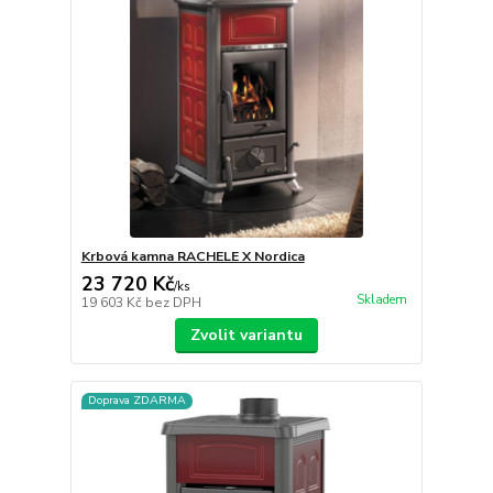
Krbová kamna RACHELE X Nordica
23 720 Kč
/
ks
Skladem
19 603 Kč
bez DPH
Zvolit variantu
Doprava ZDARMA