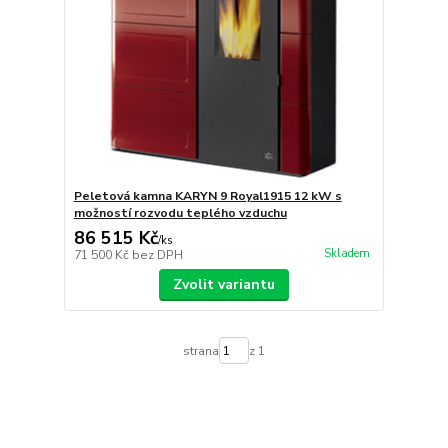
Peletová kamna KARYN 9 Royal1915 12 kW s
možností rozvodu teplého vzduchu
86 515 Kč
/
ks
Skladem
71 500 Kč
bez DPH
Zvolit variantu
strana
z 1