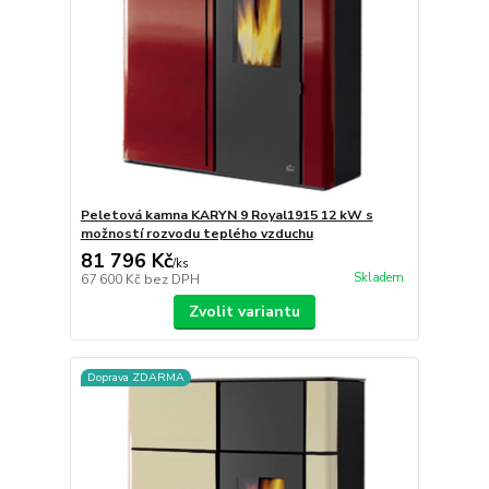
Peletová kamna KARYN 9 Royal1915 12 kW s
možností rozvodu teplého vzduchu
81 796 Kč
/
ks
Skladem
67 600 Kč
bez DPH
Zvolit variantu
Doprava ZDARMA