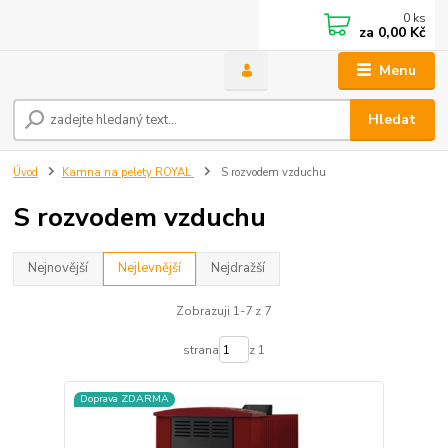
0
ks
za
0,00 Kč
Menu
Hledat
Úvod
Kamna na pelety ROYAL
S rozvodem vzduchu
S rozvodem vzduchu
Nejnovější
Nejlevnější
Nejdražší
Zobrazuji 1-7 z 7
strana
z 1
Doprava ZDARMA