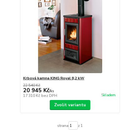
Krbová kamna KING Royal 8,2 kW
22 540 Kč
20 945 Kč
/
ks
Skladem
17 310 Kč
bez DPH
Zvolit variantu
strana
z 1