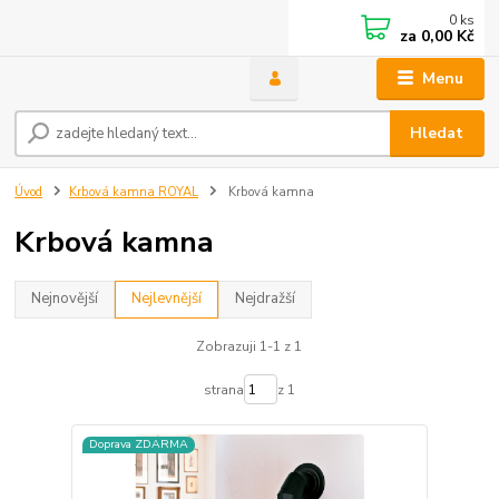
0
ks
za
0,00 Kč
Menu
Hledat
Úvod
Krbová kamna ROYAL
Krbová kamna
Krbová kamna
Nejnovější
Nejlevnější
Nejdražší
Zobrazuji 1-1 z 1
strana
z 1
Doprava ZDARMA