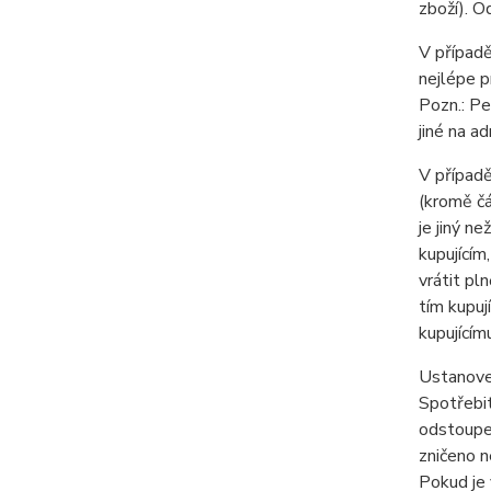
zboží). O
V případě
nejlépe p
Pozn.: Pe
jiné na a
V případě
(kromě čá
je jiný n
kupujícím
vrátit pl
tím kupuj
kupujícím
Ustanove
Spotřebit
odstoupen
zničeno n
Pokud je 