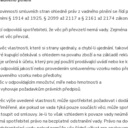
vadného plnění
ovinnosti smluvních stran ohledně práv z vadného plnění se řídí
ními § 1914 až 1925, § 2099 až 2117 a § 2161 až 2174 zákona 
cí odpovídá spotřebiteli, že věc při převzetí nemá vady. Zejména 
el věc převzal,
věc vlastnosti, které si strany ujednaly, a chybí-li ujednání, tak
ré kupující očekával s ohledem na povahu zboží a na základě rekl
 je určená k účelu, který pro její použití prodávající uvádí nebo 
 odpovídá jakostí nebo provedením smluvenému vzorku nebo před
uveného vzorku nebo předlohy,
věc v odpovídajícím množství, míře nebo hmotnosti a
 vyhovuje požadavkům právních předpisů.
ěc výše uvedené vlastnosti, může spotřebitel požadovat i dodá
iměřené, ale pokud se vada týká pouze součásti věci, může spot
oupit od smlouvy. Je-li to však vzhledem k povaze vady neúměr
má spotřebitel právo na bezplatné odstranění vady. Právo na do