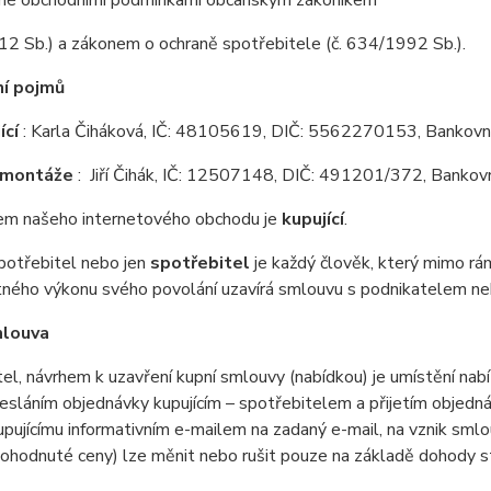
né obchodními podmínkami občanským zákoníkem
12 Sb.) a zákonem o ochraně spotřebitele (č. 634/1992 Sb.).
í pojmů
ící
: Karla Čiháková, IČ: 48105619, DIČ: 5562270153, Bankovn
a montáže
: Jiří Čihák, IČ: 12507148, DIČ: 491201/372, Banko
em našeho internetového obchodu je
kupující
.
spotřebitel nebo jen
spotřebitel
je každý člověk, který mimo r
ého výkonu svého povolání uzavírá smlouvu s podnikatelem nebo
mlouva
el, návrhem k uzavření kupní smlouvy (nabídkou) je umístění na
esláním objednávky kupujícím – spotřebitelem a přijetím objed
upujícímu informativním e-mailem na zadaný e-mail, na vznik sml
dohodnuté ceny) lze měnit nebo rušit pouze na základě dohody 