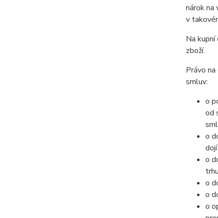
nárok na 
v takovém
Na kupní 
zboží.
Právo na
smluv:
o p
od 
sml
o d
doj
o d
trh
o d
o d
o o