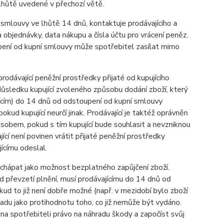
lhůtě uvedené v přechozí větě.
 smlouvy ve lhůtě 14 dnů, kontaktuje prodávajícího a
objednávky, data nákupu a čísla účtu pro vrácení peněz.
upení od kupní smlouvy může spotřebitel zasílat mimo
rodávající peněžní prostředky přijaté od kupujícího
důsledku kupující zvoleného způsobu dodání zboží, který
ajícím) do 14 dnů od odstoupení od kupní smlouvy
pokud kupující neurčí jinak. Prodávající je taktéž oprávněn
způsobem, pokud s tím kupující bude souhlasit a nevzniknou
jící není povinen vrátit přijaté peněžní prostředky
jícímu odeslal.
chápat jako možnost bezplatného zapůjčení zboží.
d převzetí plnění, musí prodávajícímu do 14 dnů od
ud to již není dobře možné (např. v mezidobí bylo zboží
du jako protihodnotu toho, co již nemůže být vydáno.
na spotřebiteli právo na náhradu škody a započíst svůj