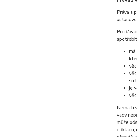
Práva z 
Práva a p
ustanove
Prodávají
spotřebit
má 
kte
věc
věc
sml
je 
věc
Nemá-li v
vady nepř
může odst
odkladu, 