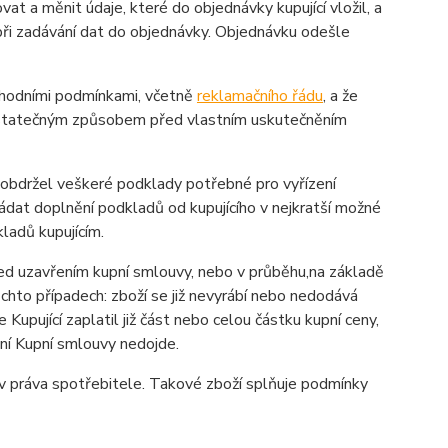
t a měnit údaje, které do objednávky kupující vložil, a
 při zadávání dat do objednávky. Objednávku odešle
chodními podmínkami, včetně
reklamačního řádu
, a že
dostatečným způsobem před vlastním uskutečněním
neobdržel veškeré podklady potřebné pro vyřízení
yžádat doplnění podkladů od kupujícího v nejkratší možné
ladů kupujícím.
 před uzavřením kupní smlouvy, nebo v průběhu,na základě
chto případech: zboží se již nevyrábí nebo nedodává
pující zaplatil již část nebo celou částku kupní ceny,
ní Kupní smlouvy nedojde.
iv práva spotřebitele. Takové zboží splňuje podmínky