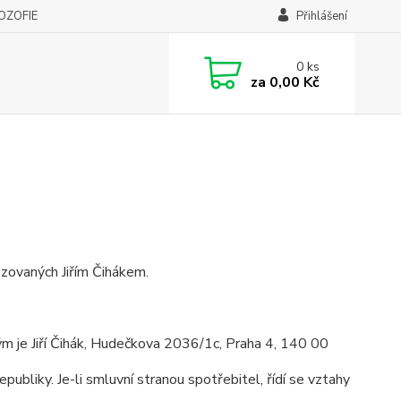
LOZOFIE
Přihlášení
0
ks
za
0,00 Kč
zovaných Jiřím Čihákem.
rým je Jiří Čihák, Hudečkova 2036/1c, Praha 4, 140 00
bliky. Je-li smluvní stranou spotřebitel, řídí se vztahy