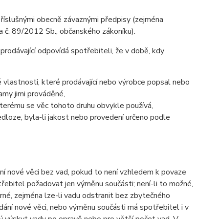
 příslušnými obecně závaznými předpisy (zejména
č. 89/2012 Sb., občanského zákoníku).
prodávající odpovídá spotřebiteli, že v době, kdy
ové vlastnosti, které prodávající nebo výrobce popsal nebo
amy jimi prováděné,
ke kterému se věc tohoto druhu obvykle používá,
loze, byla-li jakost nebo provedení určeno podle
ní nové věci bez vad, pokud to není vzhledem k povaze
řebitel požadovat jen výměnu součásti; není-li to možné,
né, zejména lze-li vadu odstranit bez zbytečného
dání nové věci, nebo výměnu součásti má spotřebitel i v