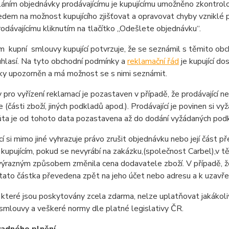
áním objednávky prodávajícímu je kupujícímu umožněno zkontrolova
ledem na možnost kupujícího zjišťovat a opravovat chyby vzniklé
prodávajícímu kliknutím na tlačítko „Odešlete objednávku“.
 kupní smlouvy kupující potvrzuje, že se seznámil s těmito ob
uhlasí. Na tyto obchodní podmínky a
reklamační řád
je kupující 
ky upozorněn a má možnost se s nimi seznámit.
 pro vyřízení reklamací je pozastaven v případě, že prodávající 
 (části zboží, jiných podkladů apod.). Prodávající je povinen si v
ta je od tohoto data pozastavena až do dodání vyžádaných podk
cí si mimo jiné vyhrazuje právo zrušit objednávku nebo její část
kupujícím, pokud se nevyrábí na zakázku,(společnost Carbel),v tě
ýrazným způsobem změnila cena dodavatele zboží. V případě, že Ku
ato částka převedena zpět na jeho účet nebo adresu a k uzavře
 které jsou poskytovány zcela zdarma, nelze uplatňovat jakákol
smlouvy a veškeré normy dle platné legislativy ČR.