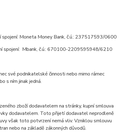
í spojení: Moneta Money Bank, č.ú.: 237517593/0600
vní spojení: Mbank, č.ú.: 670100-2209595948/6210
ámec své podnikatelské činnosti nebo mimo rámec
 s ním jinak jedná.
bízeného zboží dodavatelem na stránky, kupní smlouva
návky dodavatelem. Toto přijetí dodavatel neprodleně
ouvy však toto potvrzení nemá vliv. Vzniklou smlouvu
stran nebo na základě zákonných důvodů.