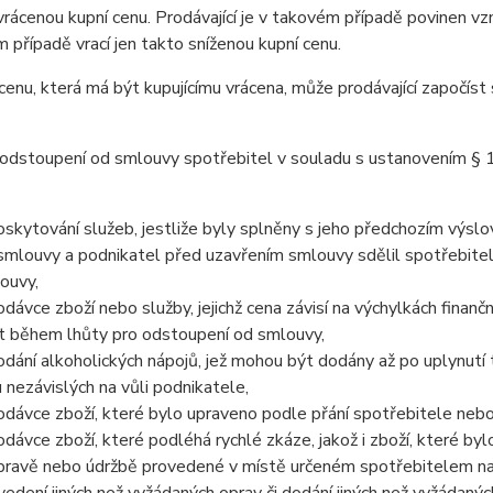
vrácenou kupní cenu. Prodávající je v takovém případě povinen vzn
 případě vrací jen takto sníženou kupní cenu.
cenu, která má být kupujícímu vrácena, může prodávající započís
 odstoupení od smlouvy spotřebitel v souladu s ustanovením §
oskytování služeb, jestliže byly splněny s jeho předchozím výs
smlouvy a podnikatel před uzavřením smlouvy sdělil spotřebite
ouvy,
odávce zboží nebo služby, jejichž cena závisí na výchylkách finan
ít během lhůty pro odstoupení od smlouvy,
odání alkoholických nápojů, jež mohou být dodány až po uplynutí tř
u nezávislých na vůli podnikatele,
odávce zboží, které bylo upraveno podle přání spotřebitele nebo
odávce zboží, které podléhá rychlé zkáze, jakož i zboží, které by
pravě nebo údržbě provedené v místě určeném spotřebitelem na 