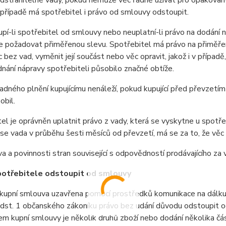
dstranitelné vady, pokud nemůže věc řádně užívat pro opakovan
řípadě má spotřebitel i právo od smlouvy odstoupit.
í-li spotřebitel od smlouvy nebo neuplatní-li právo na dodání n
e požadovat přiměřenou slevu. Spotřebitel má právo na přiměřen
 bez vad, vyměnit její součást nebo věc opravit, jakož i v případ
dnání nápravy spotřebiteli působilo značné obtíže.
adného plnění kupujícímu nenáleží, pokud kupující před převzetím
obil.
el je oprávněn uplatnit právo z vady, která se vyskytne u spotře
i se vada v průběhu šesti měsíců od převzetí, má se za to, že věc b
va a povinnosti stran související s odpovědností prodávajícího z
potřebitele odstoupit od smlouvy
 kupní smlouva uzavřena pomocí prostředků komunikace na dálku
st. 1 občanského zákoníku právo bez udání důvodu odstoupit od
 kupní smlouvy je několik druhů zboží nebo dodání několika čás