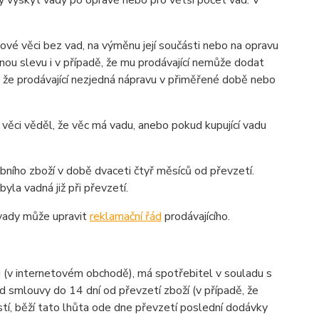
ý výskyt vady po opravě nebo pro větší počet vad. V
ové věci bez vad, na výměnu její součásti nebo na opravu
ou slevu i v případě, že mu prodávající nemůže dodat
ě, že prodávající nezjedná nápravu v přiměřené době nebo
 věci věděl, že věc má vadu, anebo pokud kupující vadu
bního zboží v době dvaceti čtyř měsíců od převzetí.
yla vadná již při převzetí.
a vady může upravit
reklamační řád
prodávajícího.
 (v internetovém obchodě), má spotřebitel v souladu s
 smlouvy do 14 dní od převzetí zboží (v případě, že
tí, běží tato lhůta ode dne převzetí poslední dodávky