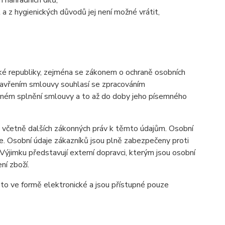
 náhradních dílů,
a z hygienických důvodů jej není možné vrátit,
ké republiky, zejména se zákonem o ochraně osobních
uzavřením smlouvy souhlasí se zpracováním
šném splnění smlouvy a to až do doby jeho písemného
u včetně dalších zákonných práv k těmto údajům. Osobní
e. Osobní údaje zákazníků jsou plně zabezpečeny proti
Výjimku představují externí dopravci, kterým jsou osobní
ní zboží.
to ve formě elektronické a jsou přístupné pouze