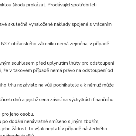
iklou škodu prokázat. Prodávající spotřebiteli
t své skutečně vynaložené náklady spojené s vrácením
 1837 občanského zákoníku nemá zejména, v případě
lovným souhlasem před uplynutím lhůty pro odstoupení
li, že v takovém případě nemá právo na odstoupení od
čního trhu nezávisle na vůli podnikatele a k němuž může
iceti dnů a jejichž cena závisí na výchylkách finančního
 pro jeho osobu,
lo po dodání nenávratně smíseno s jiným zbožím,
jeho žádost; to však neplatí v případě následného