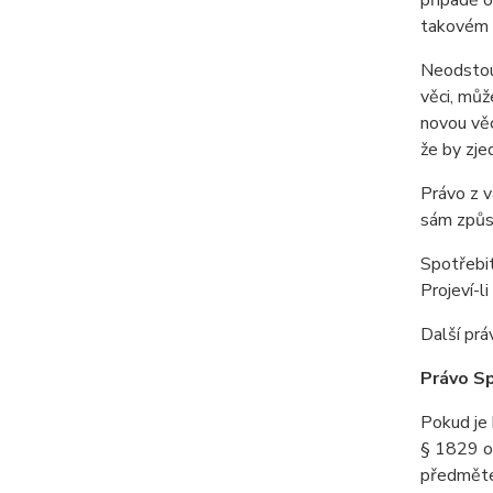
případě o
takovém p
Neodstoup
věci, můž
novou věc
že by zje
Právo z v
sám způs
Spotřebit
Projeví-l
Další prá
Právo S
Pokud je
§ 1829 od
předmětem