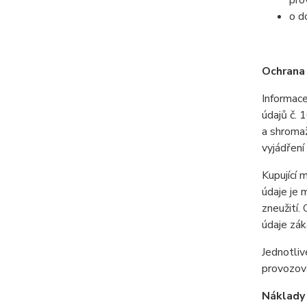
pro
o d
Ochrana 
Informace
údajů č. 
a shromaž
vyjádření
Kupující 
údaje je 
zneužití.
údaje zák
Jednotliv
provozov
Náklady 