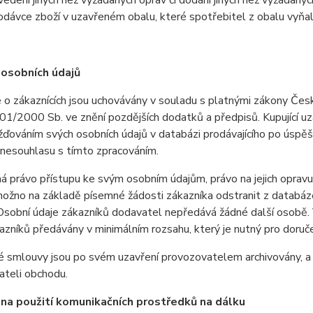
vedení jiných než vyžádaných oprav či dodání jiných než vyžádaných
odávce zboží v uzavřeném obalu, které spotřebitel z obalu vyňal 
osobních údajů
 o zákaznících jsou uchovávány v souladu s platnými zákony Čes
101/2000 Sb. ve znění pozdějších dodatků a předpisů. Kupující 
ďováním svých osobních údajů v databázi prodávajícího po úspě
 nesouhlasu s tímto zpracováním.
má právo přístupu ke svým osobním údajům, právo na jejich oprav
možno na základě písemné žádosti zákazníka odstranit z databáz
 Osobní údaje zákazníků dodavatel nepředává žádné další osobě. 
azníků předávány v minimálním rozsahu, který je nutný pro doruče
é smlouvy jsou po svém uzavření provozovatelem archivovány, a 
ateli obchodu.
na použití komunikačních prostředků na dálku