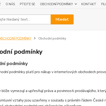
Ž
O NÁS
PTEJTE SE
OBCHODNÍ PODMÍNKY
KONTAKT
FI
Hledat
OBCHODNÍ PODMÍNKY
Obchodní podmínky
odní podmínky
ní podmínky
odní podmínky platí pro nákup v internetových obchodech provo
blíže vymezují a upřesňují práva a povinnosti prodávajícího, kte
mluvní vztahy jsou uzavřeny v souladu s právním řádem České repu