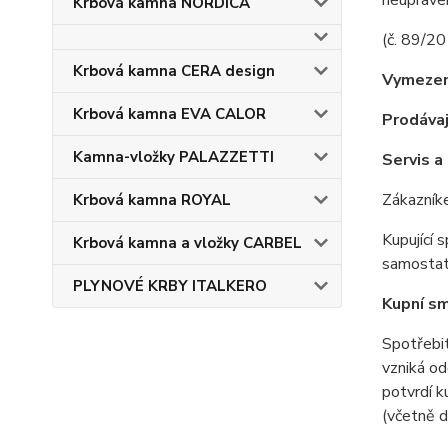
neuprave
Krbová kamna NORDICA
(č. 89/20
Krbová kamna CERA design
Vymezen
Krbová kamna EVA CALOR
Prodávaj
Kamna-vložky PALAZZETTI
Servis 
Zákazník
Krbová kamna ROYAL
Kupující 
Krbová kamna a vložky CARBEL
samostatn
PLYNOVÉ KRBY ITALKERO
Kupní s
Spotřebit
vzniká od
potvrdí k
(včetně 