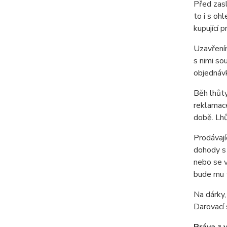
Před zasl
to i s oh
kupující 
Uzavřením
s nimi so
objednáv
Běh lhůty
reklamace
době. Lhů
Prodávají
dohody s 
nebo se v
bude mu t
Na dárky,
Darovací 