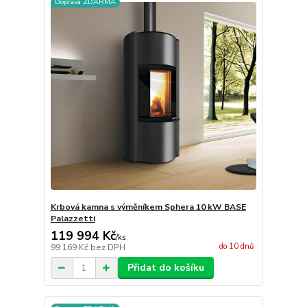
Doprava ZDARMA
Krbová kamna s výměníkem Sphera 10 kW BASE
Palazzetti
119 994 Kč
/
ks
do 10 dnů
99 169 Kč
bez DPH
Přidat do košíku