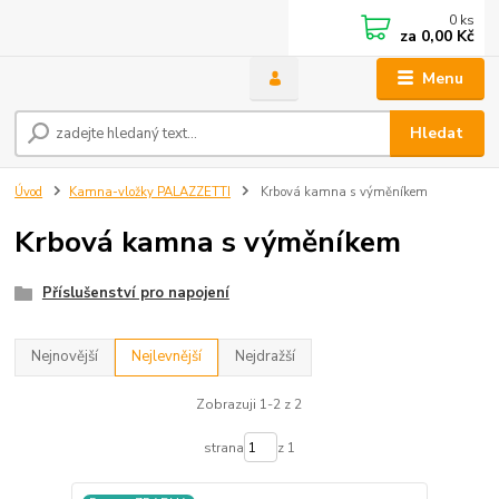
0
ks
za
0,00 Kč
Menu
Hledat
Úvod
Kamna-vložky PALAZZETTI
Krbová kamna s výměníkem
Krbová kamna s výměníkem
Příslušenství pro napojení
Nejnovější
Nejlevnější
Nejdražší
Zobrazuji 1-2 z 2
strana
z 1