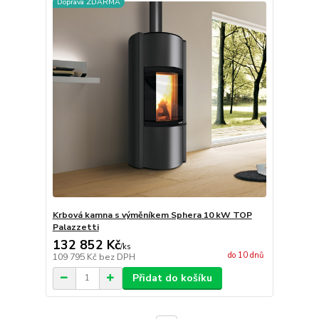
Doprava ZDARMA
Krbová kamna s výměníkem Sphera 10 kW TOP
Palazzetti
132 852 Kč
/
ks
do 10 dnů
109 795 Kč
bez DPH
Přidat do košíku