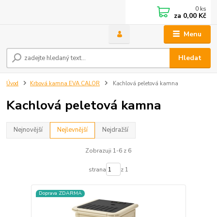
0
ks
za
0,00 Kč
Menu
Hledat
Úvod
Krbová kamna EVA CALOR
Kachlová peletová kamna
Kachlová peletová kamna
Nejnovější
Nejlevnější
Nejdražší
Zobrazuji 1-6 z 6
strana
z 1
Doprava ZDARMA