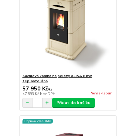
Kachlová kamna na pelety ALINA 8 kW
teplovzdušná
57 950 Kč
/
ks
Není skladem
47 893 Kč
bez DPH
Přidat do košíku
Doprava ZDARMA