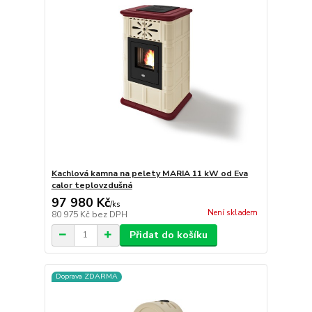
Kachlová kamna na pelety MARIA 11 kW od Eva
calor teplovzdušná
97 980 Kč
/
ks
Není skladem
80 975 Kč
bez DPH
Přidat do košíku
Doprava ZDARMA