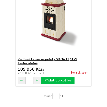
Kachlová kamna na pelety DIANA 11,5 kW
teplovzdušná
109 950 Kč
/
ks
Není skladem
90 868 Kč
bez DPH
Přidat do košíku
strana
z 1