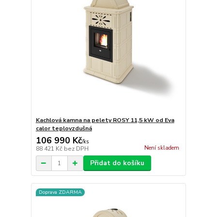
Kachlová kamna na pelety ROSY 11,5 kW od Eva
calor teplovzdušná
106 990 Kč
/
ks
Není skladem
88 421 Kč
bez DPH
Přidat do košíku
Doprava ZDARMA