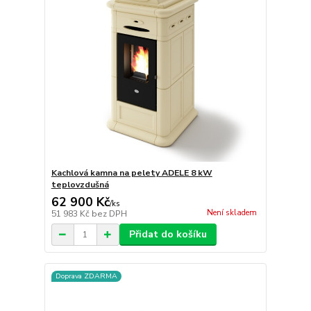
Kachlová kamna na pelety ADELE 8 kW
teplovzdušná
62 900 Kč
/
ks
Není skladem
51 983 Kč
bez DPH
Přidat do košíku
Doprava ZDARMA