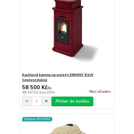
Kachlová kamna na pelety ERMINY 8 kW
teplovzdušná
58 500 Kč
/
ks
Není skladem
48 347 Kč
bez DPH
Přidat do košíku
Doprava ZDARMA