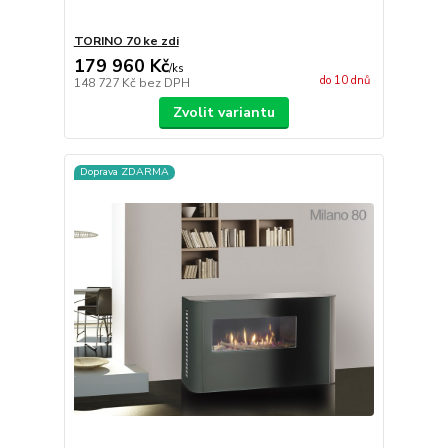
TORINO 70 ke zdi
179 960 Kč
/
ks
do 10 dnů
148 727 Kč
bez DPH
Zvolit variantu
Doprava ZDARMA