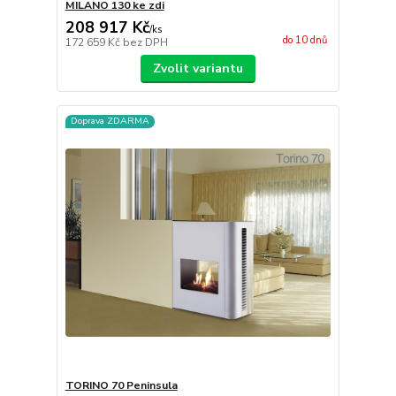
MILANO 130 ke zdi
208 917 Kč
/
ks
do 10 dnů
172 659 Kč
bez DPH
Zvolit variantu
Doprava ZDARMA
TORINO 70 Peninsula