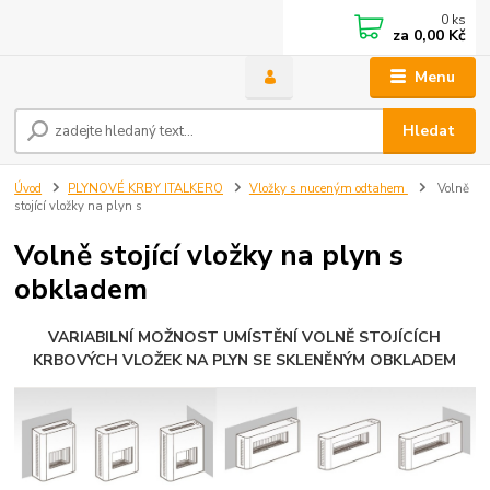
0
ks
za
0,00 Kč
Menu
Hledat
Úvod
PLYNOVÉ KRBY ITALKERO
Vložky s nuceným odtahem
Volně
stojící vložky na plyn s
Volně stojící vložky na plyn s
obkladem
VARIABILNÍ MOŽNOST UMÍSTĚNÍ VOLNĚ STOJÍCÍCH
KRBOVÝCH VLOŽEK NA PLYN SE SKLENĚNÝM OBKLADEM