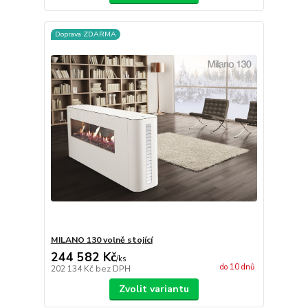
Doprava ZDARMA
MILANO 130 volně stojící
244 582 Kč
/
ks
do 10 dnů
202 134 Kč
bez DPH
Zvolit variantu