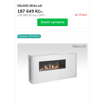
MILANO 80 ke zdi
187 649 Kč
/
ks
do 10 dnů
155 082 Kč
bez DPH
Zvolit variantu
Doprava ZDARMA