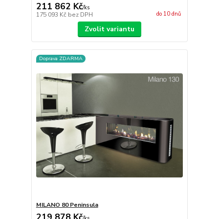
211 862 Kč
/
ks
do 10 dnů
175 093 Kč
bez DPH
Zvolit variantu
Doprava ZDARMA
MILANO 80 Peninsula
219 878 Kč
/
ks