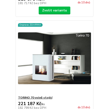
do 10 dnů
181 717 Kč
bez DPH
Zvolit variantu
Doprava ZDARMA
TORINO 70 volně stojící
221 187 Kč
/
ks
do 10 dnů
182 799 Kč
bez DPH