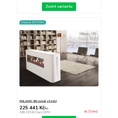
Zvolit variantu
Doprava ZDARMA
MILANO 80 volně stojící
225 441 Kč
/
ks
do 10 dnů
186 315 Kč
bez DPH