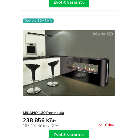
Zvolit variantu
Doprava ZDARMA
MILANO 130 Peninsula
238 856 Kč
/
ks
do 10 dnů
197 402 Kč
bez DPH
Zvolit variantu