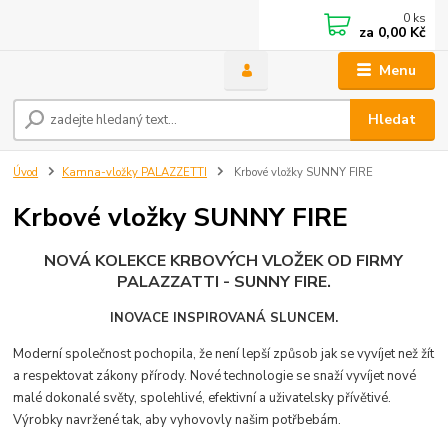
0
ks
za
0,00 Kč
Menu
Hledat
Úvod
Kamna-vložky PALAZZETTI
Krbové vložky SUNNY FIRE
Krbové vložky SUNNY FIRE
NOVÁ KOLEKCE KRBOVÝCH VLOŽEK OD FIRMY
PALAZZATTI - SUNNY FIRE.
INOVACE INSPIROVANÁ SLUNCEM.
Moderní společnost pochopila, že není lepší způsob jak se vyvíjet než žít
a respektovat zákony přírody. Nové technologie se snaží vyvíjet nové
malé dokonalé světy, spolehlivé, efektivní a uživatelsky přívětivé.
Výrobky navržené tak, aby vyhovovly našim potřbebám.