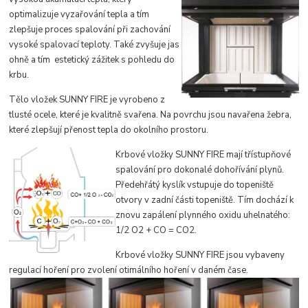
optima
lizuje vyzařován
í tepla a tím
zlepšuje proces spalování při zachování
vysoké spalovací teploty. Také zvyšuje jas
ohně a
tím estetický zážitek s pohledu do
krbu.
Tělo vložek SUNNY FIRE je vyrobeno z
tlusté o
cele, kter
é je kvalitně svařena. Na povrchu jsou navařena žebra,
které zlepšují přenost tepla do okolního prostoru.
Krbov
é vložky SUNNY FIRE mají třístupňové
spalování pro dokonalé dohořívání plynů.
Předehřátý kyslík vstupuje do topeniště
otvory v zadní části topeniště. Tím dochází k
znovu zapálení plynného oxidu uhelnatého:
1/2 O2 + CO = CO2.
Krbové vložky SUNNY FIRE jsou vybaveny
regulací hoření pro zvolení otimálního hoření v daném čase.