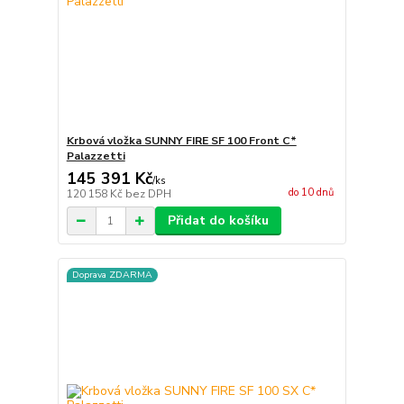
Krbová vložka SUNNY FIRE SF 100 Front C*
Palazzetti
145 391 Kč
/
ks
do 10 dnů
120 158 Kč
bez DPH
Přidat do košíku
Doprava ZDARMA