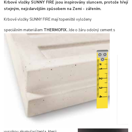
Krbové vložky SUNNY FIRE jsou inspirovány sluncem, protože hřejí
stejným, n
ejzdarvějším způsobem na Zemi - zářením.
Krbové vložky SUNNY FIRE mají topeniště vyloženy
speciální
m materiálem
THERMOF
I
X.
J
de o žáru odolný cement s
vysoko
u akumulací tepla, který