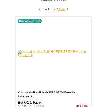
strana
z 2
další
Doprava ZDARMA
Krbová vložka SUNNY FIRE SF 74 Ermetico
Palazzetti
86 011 Kč
/
ks
do 10 dnů
71 083 Kč
bez DPH