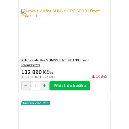
Krbová vložka SUNNY FIRE SF 100 Front
Palazzetti
132 890 Kč
/
ks
do 10 dnů
109 826 Kč
bez DPH
Přidat do košíku
Doprava ZDARMA