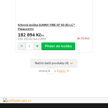
Krbová vložka SUNNY FIRE SF 50 3D LC*
Palazzetti
182 894 Kč
/
ks
do 10 dnů
151 152 Kč
bez DPH
Přidat do košíku
Načíst další produkty (4)
strana
z 2
další