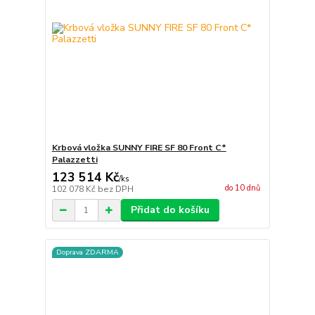
Krbová vložka SUNNY FIRE SF 80 Front C*
Palazzetti
123 514 Kč
/
ks
do 10 dnů
102 078 Kč
bez DPH
Přidat do košíku
Doprava ZDARMA