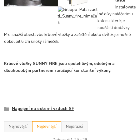
lehce
instalova
te
lné díky natáčecímu
kolenu, které je
součástí dodávky.
Pro sn
ažší obestavbu krbové vložky a zači
štění okolo d
vířek je možné
dokoupit 6 cm široký rámeček.
Krbové vložky SUNNY FIRE jsou spolehlivým, odolným a
dlouhodobým partnerem zaručující konstantní výkony.
Napojení na externí vzduch SF
Nejnovější
Nejlevnější
Nejdražší
Zobrazuji 1-25 z 29