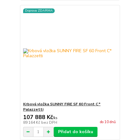
Doprava ZDARMA
Krbová vložka SUNNY FIRE SF 60 Front C*
Palazzetti
107 888 Kč
/
ks
do 10 dnů
89 164 Kč
bez DPH
Přidat do košíku