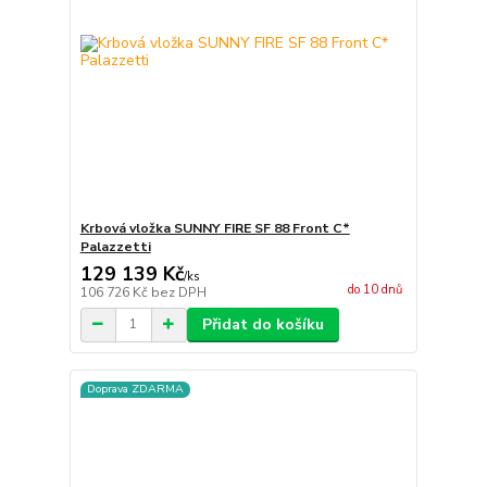
Krbová vložka SUNNY FIRE SF 88 Front C*
Palazzetti
129 139 Kč
/
ks
do 10 dnů
106 726 Kč
bez DPH
Přidat do košíku
Doprava ZDARMA