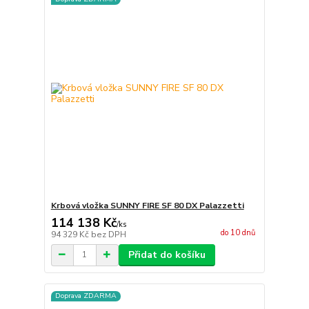
Krbová vložka SUNNY FIRE SF 80 DX Palazzetti
114 138 Kč
/
ks
do 10 dnů
94 329 Kč
bez DPH
Přidat do košíku
Doprava ZDARMA