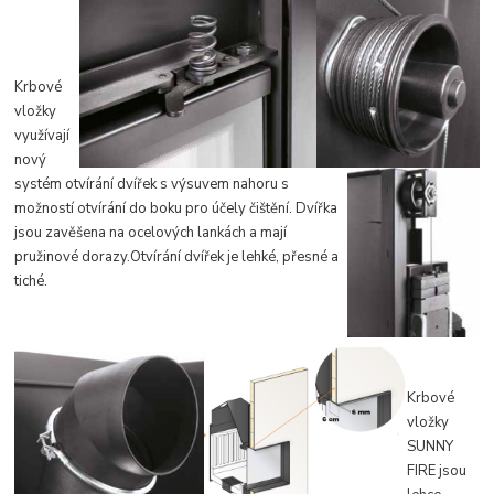
Krbové
vl
ožky
vyu
žívají
nový
syst
ém o
tvír
á
ní
dvířek s výsuvem nahoru s
možností otvírání do boku pro účely čištění. Dvířka
jsou zavěšena na ocelových lankách a mají
pružinové dorazy.Otvírání d
vířek je lehké, přesné a
tiché.
Krbové
vlo
žky
SU
NNY
FIRE jsou