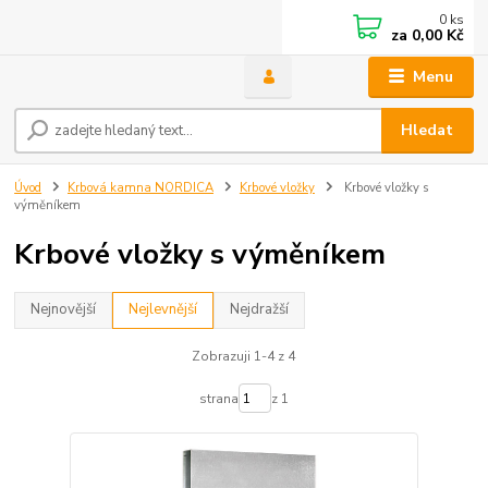
0
ks
za
0,00 Kč
Menu
Hledat
Úvod
Krbová kamna NORDICA
Krbové vložky
Krbové vložky s
výměníkem
Krbové vložky s výměníkem
Nejnovější
Nejlevnější
Nejdražší
Zobrazuji 1-4 z 4
strana
z 1