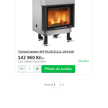
TermoCamino WF PLUS D.S.A. 20,5 kW
142 960 Kč
/
ks
Skladem
118 149 Kč
bez DPH
Přidat do košíku
strana
z 1