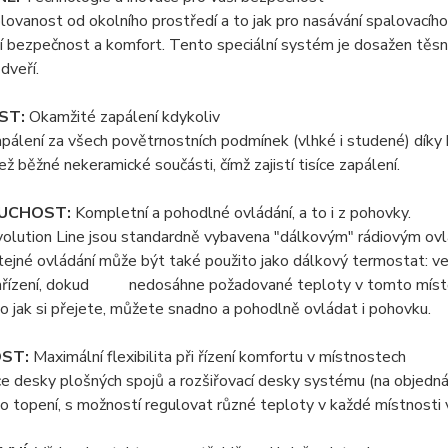
lovanost od okolního prostředí a to jak pro nasávání spalovacího
 bezpečnost a komfort. Tento speciální systém je dosažen těsn
dveří.
ST:
Okamžité zapálení kdykoliv
pálení za všech povětrnostních podmínek (vlhké i studené) díky k
ež běžné nekeramické součásti, čímž zajistí tisíce zapálení.
UCHOST:
Kompletní a pohodlné ovládání, a to i z pohovky.
lution Line jsou standardně vybavena "dálkovým" rádiovým ovlá
ejné ovládání může být také použito jako dálkový termostat: ve s
ařízení, dokud nedosáhne požadované teploty v tomto místě. Vý
o jak si přejete, můžete snadno a pohodlně ovládat i pohovku.
ST:
Maximální flexibilita při řízení komfortu v místnostech
 desky plošných spojů a rozšiřovací desky systému (na objednávk
o topení, s možností regulovat různé teploty v každé místnosti