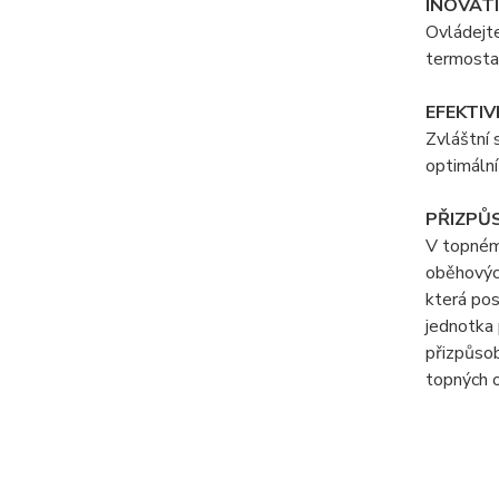
INOVATI
Ovládejte
termosta
EFEKTIV
Zvláštní 
optimální
PŘIZPŮS
V topném 
oběhových
která pos
jednotka 
přizpůsob
topných o