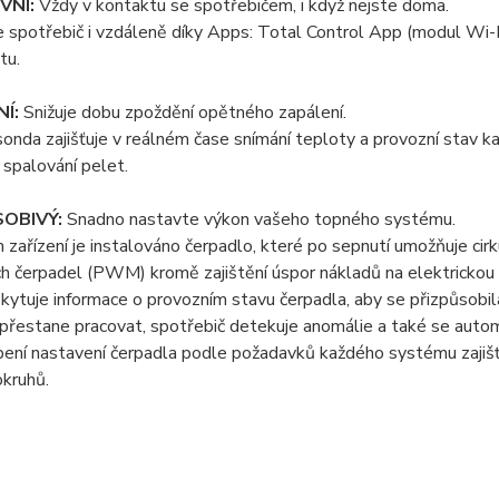
VNÍ:
Vždy v kontaktu se spotřebičem, i když nejste doma.
 spotřebič i vzdáleně díky Apps: Total Control App (modul Wi-
tu.
NÍ:
Snižuje dobu zpoždění opětného zapálení.
sonda zajišťuje v reálném čase snímání teploty a provozní stav k
 spalování pelet.
OBIVÝ:
Snadno nastavte výkon vašeho topného systému.
zařízení je instalováno čerpadlo, které po sepnutí umožňuje ci
 čerpadel (PWM) kromě zajištění úspor nákladů na elektrickou 
kytuje informace o provozním stavu čerpadla, aby se přizpůsobi
přestane pracovat, spotřebič detekuje anomálie a také se auto
ení nastavení čerpadla podle požadavků každého systému zajišťuje
kruhů.