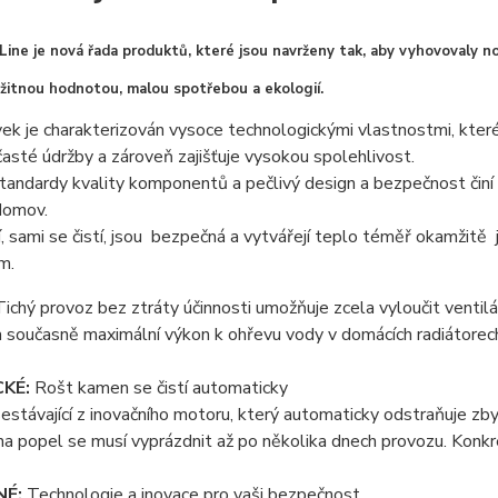
Line je nová řada produktů, které jsou navrženy tak, aby vyhovovaly n
užitnou hodnotou, malou spotřebou a ekologií.
ek je charakterizován vysoce technologickými vlastnostmi, které 
asté údržby a zároveň zajišťuje vysokou spolehlivost.
andardy kvality komponentů a pečlivý design a bezpečnost činí tat
domov.
í, sami se čistí, jsou bezpečná a vytvářejí teplo téměř okamžit
m.
ichý provoz bez ztráty účinnosti umožňuje zcela vyloučit ventil
 současně maximální výkon k ohřevu vody v domácích radiátorec
CKÉ:
Rošt kamen se čistí automaticky
stávající z inovačního motoru, který automaticky odstraňuje zby
a popel se musí vyprázdnit až po několika dnech provozu. Konkrét
NÉ:
Technologie a inovace pro vaši bezpečnost