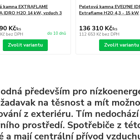
vá kamna EXTRAFLAME
Peletová kamna EVELYNE I
A IDRO H2O 14 kW, vzduch 3
Extraflame H2O 4,3 - 15 kW
90 Kč
136 310 Kč
/
ks
/
ks
do 10 dnů
 Kč
bez DPH
112 653 Kč
bez DPH
Zvolit variantu
Zvolit variantu
hodná především pro nízkoenerge
ožadavak na těsnost a mít možno
ování z exteriéru. Tím nedocház
řního prostředí. Spotřebiče z tét
é a mají centrální přívod vzduch