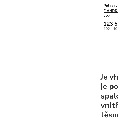
Peleto
FIANDR
kW,
123 5
102 140
Je v
je p
spal
vnit
těsn