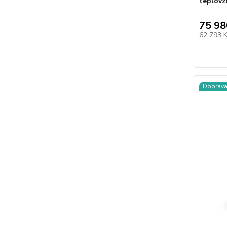
teplovz
75 98
62 793 
Doprav