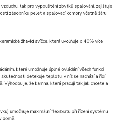
 vzduchu, tak pro vypouštění zbytků spalování, zajišťuje
ostí zásobníku pelet a spalovací komory včetně žáru
eramické žhavicí svíčce, která uvolňuje o 40% více
dáním, které umožňuje úplné ovládání všech funkcí
kutečnosti detekuje teplotu, v níž se nachází a řídí
hodou je, že kamna, která pracují tak jak chcete a
u) umožnuje maximální flexibilitu při řízení systému
 v domě.