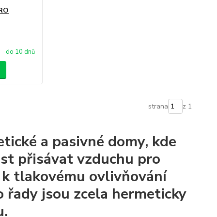
DRO
do 10 dnů
strana
z 1
tické a pasivné domy, kde
st přisávat vzduchu pro
í k tlakovému ovlivňování
o řady jsou zcela hermeticky
u.