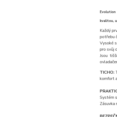
Evolution
kvalitou, 
Každý prv
potřebu č
Vysoké st
pro svůj 
Jsou tišš
ovladače
TICHO:
T
komfort a
PRAKTI
Systém se
Zásuvka n
BEZPEČ