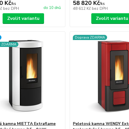
0 Kč
58 820 Kč
/
ks
/
ks
do 10 dnů
Kč
bez DPH
48 612 Kč
bez DPH
Zvolit variantu
Zvolit variantu
Doprava ZDARMA
a ZDARMA
á kamna MIETTA Extraflame
Peletová kamna WENDY Ext