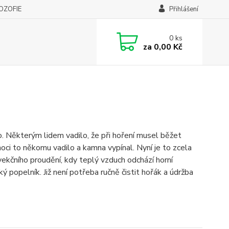
LOZOFIE
Přihlášení
0
ks
za
0,00 Kč
. Některým lidem vadilo, že při hoření musel běžet
noci to někomu vadilo a kamna vypínal. Nyní je to zcela
vekčního proudění, kdy teplý vzduch odchází horní
ý popelník. Již není potřeba ručně čistit hořák a údržba