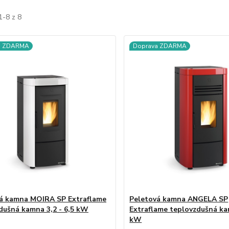
1-8 z 8
a ZDARMA
Doprava ZDARMA
á kamna MOIRA SP Extraflame
Peletová kamna ANGELA SP
dušná kamna 3,2 - 6,5 kW
Extraflame teplovzdušná ka
kW