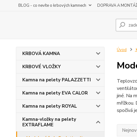
BLOG - co nevíte o krbových kamnech
DOPRAVA A MONTÁ
Úvod
K
KRBOVÁ KAMNA
Mode
KRBOVÉ VLOŽKY
Kamna na pelety PALAZZETTI
Teplovzdu
ventiláto
Kamna na pelety EVA CALOR
jiné. Na 
mřížkou. 
Kamna na pelety ROYAL
spočívá j
Kamna-vložky na pelety
EXTRAFLAME
Nejnově