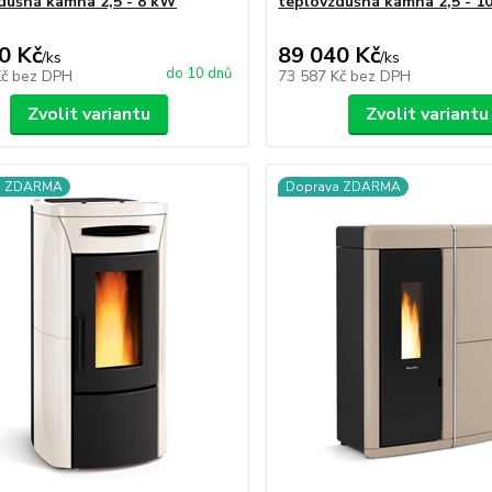
dušná kamna 2,5 - 8 kW
teplovzdušná kamna 2,5 - 1
0 Kč
89 040 Kč
/
ks
/
ks
do 10 dnů
Kč
bez DPH
73 587 Kč
bez DPH
Zvolit variantu
Zvolit variantu
a ZDARMA
Doprava ZDARMA