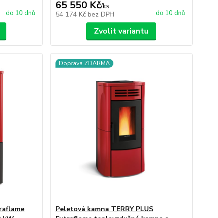
65 550 Kč
/
ks
do 10 dnů
do 10 dnů
54 174 Kč
bez DPH
Zvolit variantu
Doprava ZDARMA
raflame
Peletová kamna TERRY PLUS