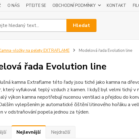
Ž
O NÁS
PTEJTE SE
OBCHODNÍ PODMÍNKY
KONTAKT
FI
Hledat
amna-vložky na pelety EXTRAFLAME
Modelová řada Evolution line
lová řada Evolution line
šná kamna Extraflame této řady jsou tiché jako kamna na dřevo
r, který vyfukoval teplý vzduch z kamen. I když byl velmi tichý v 
malý výkon kamna nepotřebují nucenou ventilaci a přejdou do kon
Dalším vylepšením je automatické čištění litinového hořáku a velk
en v odstraňování popela jednou za týden.
jší
Nejlevnější
Nejdražší