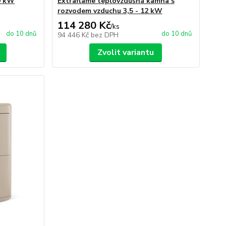
0 kW
Extraflame teplovzdušná kamna s
rozvodem vzduchu 3,5 - 12 kW
114 280 Kč
/
ks
do 10 dnů
do 10 dnů
94 446 Kč
bez DPH
Zvolit variantu