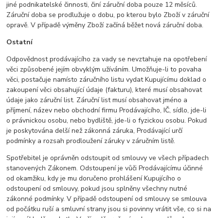
jiné podnikatelské činnosti, činí záruční doba pouze 12 měsíců.
Záruční doba se prodlužuje o dobu, po kterou bylo Zboží v záruční
opravě. V případě výměny Zboží začíná běžet nová záruční doba.
Ostatní
Odpovědnost prodávajícího za vady se nevztahuje na opotřebení
věci způsobené jejím obvyklým užíváním. Umožňuje-li to povaha
věci, postačuje namísto záručního listu vydat Kupujícímu doklad o
zakoupení věci obsahující údaje (fakturu), které musí obsahovat
údaje jako záruční list. Záruční list musí obsahovat jméno a
příjmení, název nebo obchodní firmu Prodávajícího, IČ, sídlo, jde-li
o právnickou osobu, nebo bydliště, jde-li o fyzickou osobu. Pokud
je poskytována delší než zákonná záruka, Prodávající určí
podmínky a rozsah prodloužení záruky v záručním listě.
Spotřebitel je oprávněn odstoupit od smlouvy ve všech případech
stanovených Zákonem. Odstoupení je vůči Prodávajícímu účinné
od okamžiku, kdy je mu doručeno prohlášení Kupujícího o
odstoupení od smlouvy, pokud jsou splněny všechny nutné
zákonné podmínky. V případě odstoupení od smlouvy se smlouva
od počátku ruší a smluvní strany jsou si povinny vrátit vše, co si na