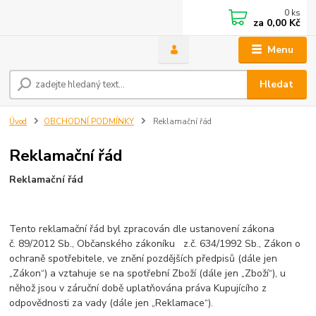
0
ks
za
0,00 Kč
Menu
Hledat
Úvod
OBCHODNÍ PODMÍNKY
Reklamační řád
Reklamační řád
Reklamační řád
Tento reklamační řád byl zpracován dle ustanovení zákona
č. 89/2012 Sb., Občanského zákoníku z.č. 634/1992 Sb., Zákon o
ochraně spotřebitele, ve znění pozdějších předpisů (dále jen
„Zákon“) a vztahuje se na spotřební Zboží (dále jen „Zboží“), u
něhož jsou v záruční době uplatňována práva Kupujícího z
odpovědnosti za vady (dále jen „Reklamace“).