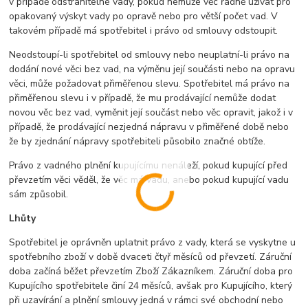
v případě odstranitelné vady, pokud nemůže věc řádně užívat pro
opakovaný výskyt vady po opravě nebo pro větší počet vad. V
takovém případě má spotřebitel i právo od smlouvy odstoupit.
Neodstoupí-li spotřebitel od smlouvy nebo neuplatní-li právo na
dodání nové věci bez vad, na výměnu její součásti nebo na opravu
věci, může požadovat přiměřenou slevu. Spotřebitel má právo na
přiměřenou slevu i v případě, že mu prodávající nemůže dodat
novou věc bez vad, vyměnit její součást nebo věc opravit, jakož i v
případě, že prodávající nezjedná nápravu v přiměřené době nebo
že by zjednání nápravy spotřebiteli působilo značné obtíže.
Právo z vadného plnění kupujícímu nenáleží, pokud kupující před
převzetím věci věděl, že věc má vadu, anebo pokud kupující vadu
sám způsobil.
Lhůty
Spotřebitel je oprávněn uplatnit právo z vady, která se vyskytne u
spotřebního zboží v době dvaceti čtyř měsíců od převzetí. Záruční
doba začíná běžet převzetím Zboží Zákazníkem. Záruční doba pro
Kupujícího spotřebitele činí 24 měsíců, avšak pro Kupujícího, který
při uzavírání a plnění smlouvy jedná v rámci své obchodní nebo