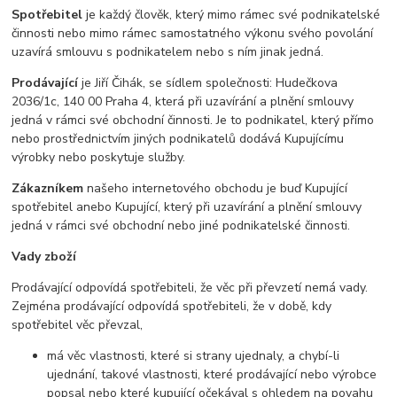
Spotřebitel
je každý člověk, který mimo rámec své podnikatelské
činnosti nebo mimo rámec samostatného výkonu svého povolání
uzavírá smlouvu s podnikatelem nebo s ním jinak jedná.
Prodávající
je Jiří Čihák, se sídlem společnosti: Hudečkova
2036/1c, 140 00 Praha 4, která při uzavírání a plnění smlouvy
jedná v rámci své obchodní činnosti. Je to podnikatel, který přímo
nebo prostřednictvím jiných podnikatelů dodává Kupujícímu
výrobky nebo poskytuje služby.
Zákazníkem
našeho internetového obchodu je buď Kupující
spotřebitel anebo Kupující, který při uzavírání a plnění smlouvy
jedná v rámci své obchodní nebo jiné podnikatelské činnosti.
Vady zboží
Prodávající odpovídá spotřebiteli, že věc při převzetí nemá vady.
Zejména prodávající odpovídá spotřebiteli, že v době, kdy
spotřebitel věc převzal,
má věc vlastnosti, které si strany ujednaly, a chybí-li
ujednání, takové vlastnosti, které prodávající nebo výrobce
popsal nebo které kupující očekával s ohledem na povahu