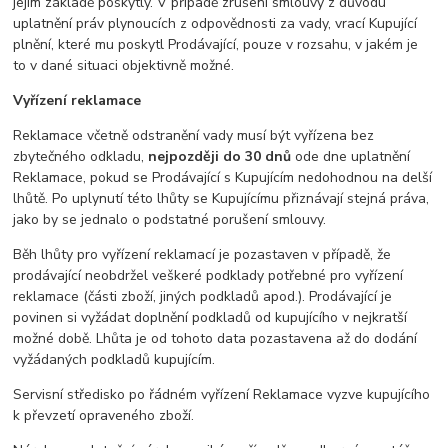
jejím základě poskytly. V případě zrušení smlouvy z důvodu
uplatnění práv plynoucích z odpovědnosti za vady, vrací Kupující
plnění, které mu poskytl Prodávající, pouze v rozsahu, v jakém je
to v dané situaci objektivně možné.
Vyřízení reklamace
Reklamace včetně odstranění vady musí být vyřízena bez
zbytečného odkladu,
nejpozději do 30 dnů
ode dne uplatnění
Reklamace, pokud se Prodávající s Kupujícím nedohodnou na delší
lhůtě. Po uplynutí této lhůty se Kupujícímu přiznávají stejná práva,
jako by se jednalo o podstatné porušení smlouvy.
Běh lhůty pro vyřízení reklamací je pozastaven v případě, že
prodávající neobdržel veškeré podklady potřebné pro vyřízení
reklamace (části zboží, jiných podkladů apod.). Prodávající je
povinen si vyžádat doplnění podkladů od kupujícího v nejkratší
možné době. Lhůta je od tohoto data pozastavena až do dodání
vyžádaných podkladů kupujícím.
Servisní středisko po řádném vyřízení Reklamace vyzve kupujícího
k převzetí opraveného zboží.