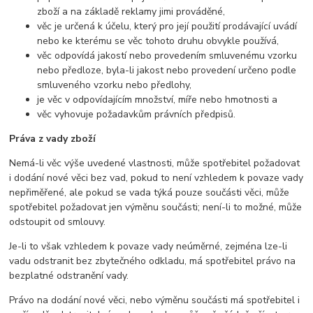
zboží a na základě reklamy jimi prováděné,
věc je určená k účelu, který pro její použití prodávající uvádí
nebo ke kterému se věc tohoto druhu obvykle používá,
věc odpovídá jakostí nebo provedením smluvenému vzorku
nebo předloze, byla-li jakost nebo provedení určeno podle
smluveného vzorku nebo předlohy,
je věc v odpovídajícím množství, míře nebo hmotnosti a
věc vyhovuje požadavkům právních předpisů.
Práva z vady zboží
Nemá-li věc výše uvedené vlastnosti, může spotřebitel požadovat
i dodání nové věci bez vad, pokud to není vzhledem k povaze vady
nepřiměřené, ale pokud se vada týká pouze součásti věci, může
spotřebitel požadovat jen výměnu součásti; není-li to možné, může
odstoupit od smlouvy.
Je-li to však vzhledem k povaze vady neúměrné, zejména lze-li
vadu odstranit bez zbytečného odkladu, má spotřebitel právo na
bezplatné odstranění vady.
Právo na dodání nové věci, nebo výměnu součásti má spotřebitel i