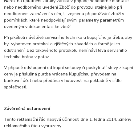
Nárok na uplatnění záruky zaniká v případě neodborné montáže
nebo neodborného uvedení Zboží do provozu, stejně jako při
neodborném zacházení s ním, tj. zejména při používání zboží v
podmínkách, které neodpovídají svými parametry parametrům
uvedeným v dokumentaci ke zboží.
Při jakékoli návštěvě servisního technika u kupujícího je třeba, aby
byl vyhotoven protokol o zjištěných závadách a formě jejich
odstranění. Bez takovéhoto protokolu není návštěva servisního
technika brána v potaz.
V případě odstoupení od kupní smlouvy či poskytnutí slevy z kupní
ceny je příslušná platba vrácena Kupujícímu převodem na
bankovní účet nebo předána v hotovosti na pokladně v sídle
společnosti.
.
Závěrečná ustanovení
Tento reklamační řád nabývá účinnosti dne 1. ledna 2014. Změny
reklamačního řádu vyhrazeny.