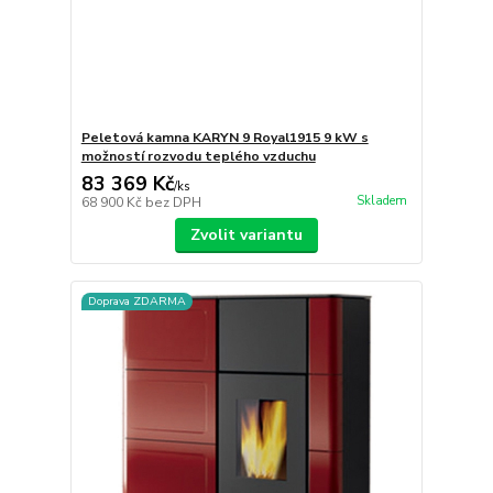
Peletová kamna KARYN 9 Royal1915 9 kW s
možností rozvodu teplého vzduchu
83 369 Kč
/
ks
Skladem
68 900 Kč
bez DPH
Zvolit variantu
Doprava ZDARMA