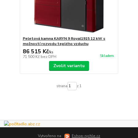
Peletová kamna KARYN 9 Royal1915 12 kW s
možností rozvodu teplého vzduchu
86 515 Kč
/
ks
Skladem
71 500 Kč
bez DPH
Zvolit variantu
strana
z 1
Vytvořeno na
Eshop-rychle.cz