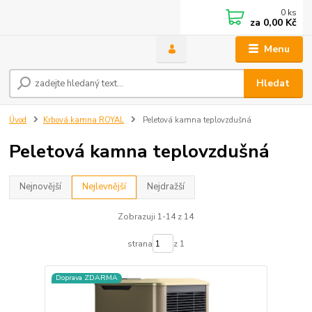
0
ks
za
0,00 Kč
Menu
Hledat
Úvod
Krbová kamna ROYAL
Peletová kamna teplovzdušná
Peletová kamna teplovzdušná
Nejnovější
Nejlevnější
Nejdražší
Zobrazuji 1-14 z 14
strana
z 1
Doprava ZDARMA