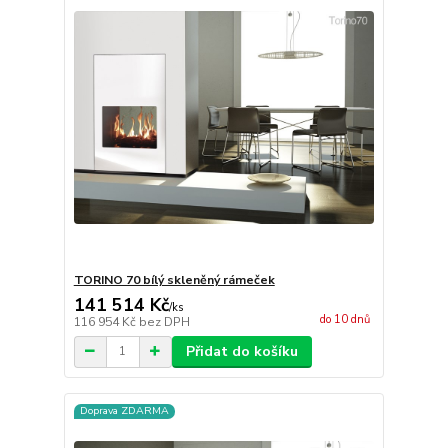
TORINO 70 bílý skleněný rámeček
141 514 Kč
/
ks
do 10 dnů
116 954 Kč
bez DPH
Přidat do košíku
Doprava ZDARMA