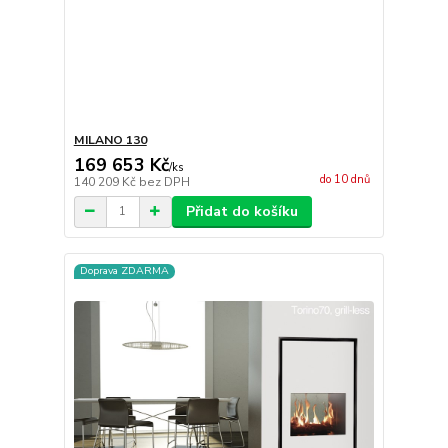
MILANO 130
169 653 Kč
/
ks
do 10 dnů
140 209 Kč
bez DPH
Přidat do košíku
Doprava ZDARMA