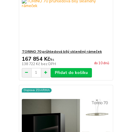
TORINO 70 průhledová bílý skleněný rámeček
167 854 Kč
/
ks
do 10 dnů
138 722 Kč
bez DPH
Přidat do košíku
Doprava ZDARMA