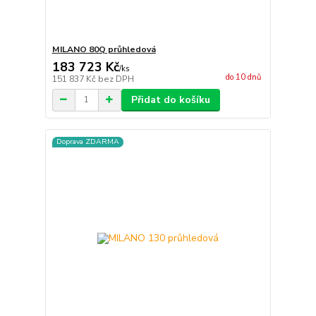
MILANO 80Q průhledová
183 723 Kč
/
ks
do 10 dnů
151 837 Kč
bez DPH
Přidat do košíku
Doprava ZDARMA