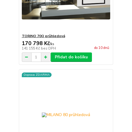
TORINO 70Q průhledová
170 798 Kč
/
ks
do 10 dnů
141 155 Kč
bez DPH
Přidat do košíku
Doprava ZDARMA