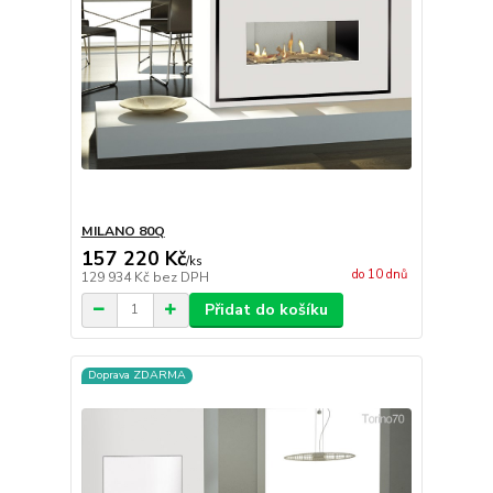
MILANO 80Q
157 220 Kč
/
ks
do 10 dnů
129 934 Kč
bez DPH
Přidat do košíku
Doprava ZDARMA