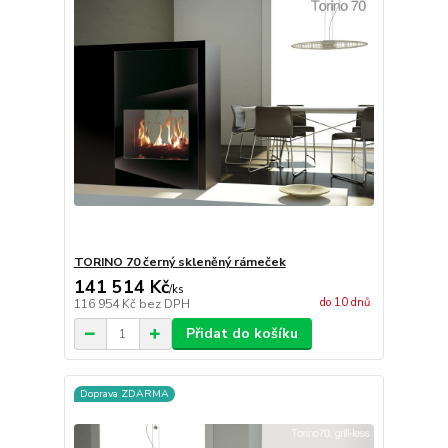
TORINO 70 černý skleněný rámeček
141 514 Kč
/
ks
do 10 dnů
116 954 Kč
bez DPH
Přidat do košíku
Doprava ZDARMA