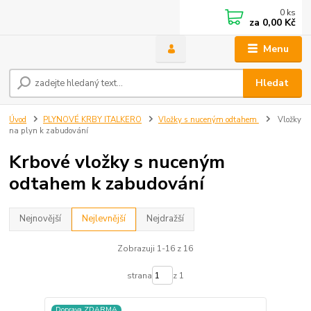
0
ks
za
0,00 Kč
Menu
Hledat
Úvod
PLYNOVÉ KRBY ITALKERO
Vložky s nuceným odtahem
Vložky
na plyn k zabudování
Krbové vložky s nuceným
odtahem k zabudování
Nejnovější
Nejlevnější
Nejdražší
Zobrazuji 1-16 z 16
strana
z 1
Doprava ZDARMA