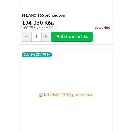
MILANO 130 průhledová
194 030 Kč
/
ks
do 10 dnů
160 355 Kč
bez DPH
Přidat do košíku
Doprava ZDARMA