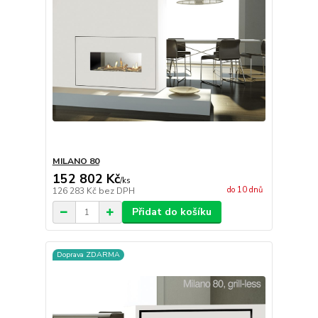
MILANO 80
152 802 Kč
/
ks
do 10 dnů
126 283 Kč
bez DPH
Přidat do košíku
Doprava ZDARMA