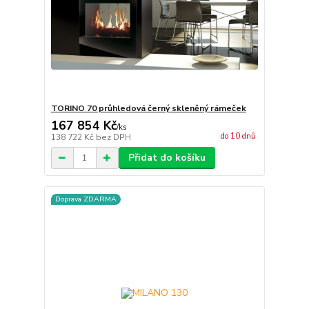
TORINO 70 průhledová černý skleněný rámeček
167 854 Kč
/
ks
do 10 dnů
138 722 Kč
bez DPH
Přidat do košíku
Doprava ZDARMA