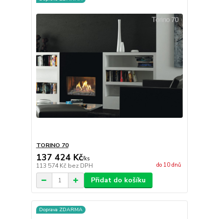
TORINO 70
137 424 Kč
/
ks
do 10 dnů
113 574 Kč
bez DPH
Přidat do košíku
Doprava ZDARMA