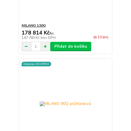
MILANO 130Q
178 814 Kč
/
ks
do 10 dnů
147 780 Kč
bez DPH
Přidat do košíku
Doprava ZDARMA