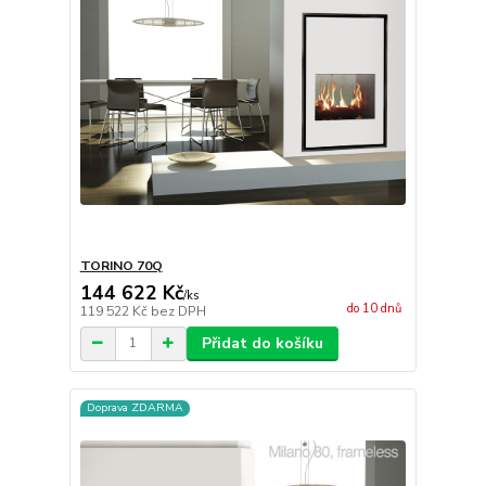
TORINO 70Q
144 622 Kč
/
ks
do 10 dnů
119 522 Kč
bez DPH
Přidat do košíku
Doprava ZDARMA