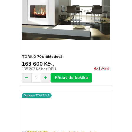
TORINO 70 průhledová
163 600 Kč
/
ks
do 10 dnů
135 207 Kč
bez DPH
Přidat do košíku
Doprava ZDARMA