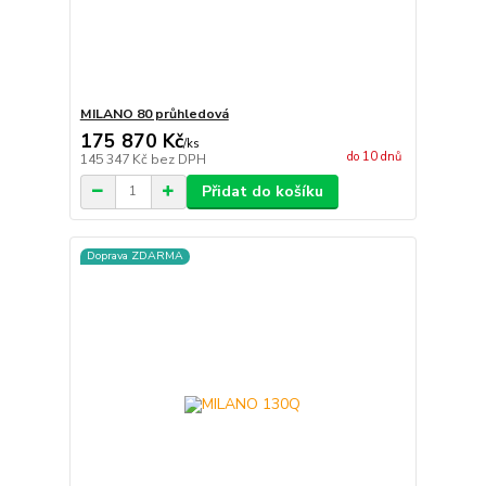
MILANO 80 průhledová
175 870 Kč
/
ks
do 10 dnů
145 347 Kč
bez DPH
Přidat do košíku
Doprava ZDARMA