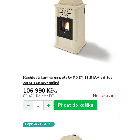
Kachlová kamna na pelety ROSY 11,5 kW od Eva
calor teplovzdušná
106 990 Kč
/
ks
Není skladem
88 421 Kč
bez DPH
Přidat do košíku
Doprava ZDARMA