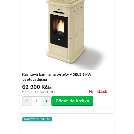
Kachlová kamna na pelety ADELE 8 kW
teplovzdušná
62 900 Kč
/
ks
Není skladem
51 983 Kč
bez DPH
Přidat do košíku
Doprava ZDARMA