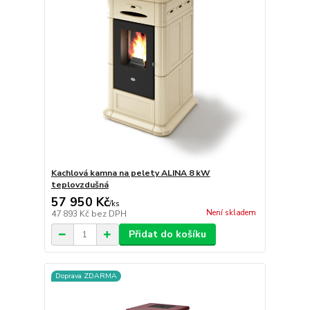
Kachlová kamna na pelety ALINA 8 kW
teplovzdušná
57 950 Kč
/
ks
Není skladem
47 893 Kč
bez DPH
Přidat do košíku
Doprava ZDARMA