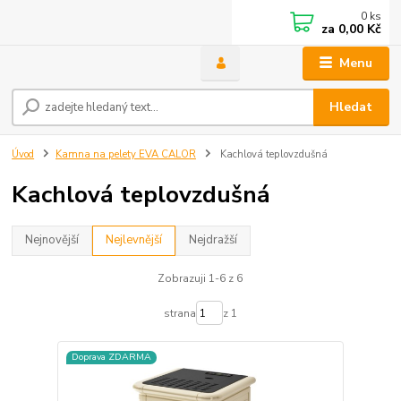
0
ks
za
0,00 Kč
Menu
Hledat
Úvod
Kamna na pelety EVA CALOR
Kachlová teplovzdušná
Kachlová teplovzdušná
Nejnovější
Nejlevnější
Nejdražší
Zobrazuji 1-6 z 6
strana
z 1
Doprava ZDARMA