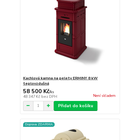
Kachlová kamna na pelety ERMINY 8 kW
teplovzdušná
58 500 Kč
/
ks
Není skladem
48 347 Kč
bez DPH
Přidat do košíku
Doprava ZDARMA