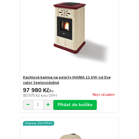
Kachlová kamna na pelety MARIA 11 kW od Eva
calor teplovzdušná
97 980 Kč
/
ks
Není skladem
80 975 Kč
bez DPH
Přidat do košíku
Doprava ZDARMA