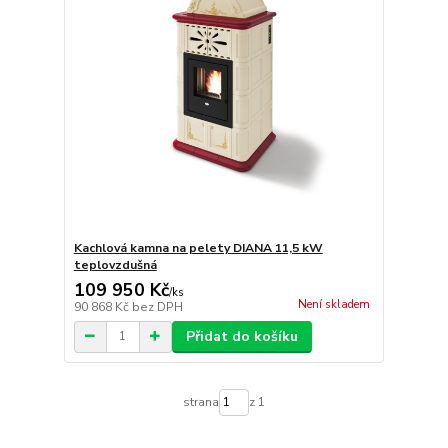
Kachlová kamna na pelety DIANA 11,5 kW
teplovzdušná
109 950 Kč
/
ks
Není skladem
90 868 Kč
bez DPH
Přidat do košíku
strana
z 1