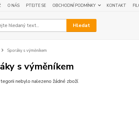
Ž
O NÁS
PTEJTE SE
OBCHODNÍ PODMÍNKY
KONTAKT
FI
Hledat
Sporáky s výměníkem
áky s výměníkem
tegorii nebylo nalezeno žádné zboží.