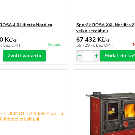
ROSA 4.0 Liberty Nordica
Sporák ROSA XXL Nordica 8
velkou troubou
0 Kč
67 432 Kč
/
ks
/
ks
Skladem
N
Kč
bez DPH
55 729 Kč
bez DPH
Zvolit variantu
Přidat do ko