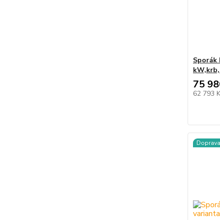
Sporák 
kW,krb, 
75 98
62 793 
Doprav