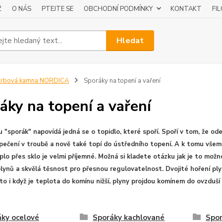
Ž
O NÁS
PTEJTE SE
OBCHODNÍ PODMÍNKY
KONTAKT
FI
Hledat
Krbová kamna NORDICA
Sporáky na topení a vaření
áky na topení a vaření
u "sporák" napovídá jedná se o topidlo, které spoří. Spoří v tom, že od
pečení v troubě a nově také topí do ústředního topení. A k tomu všemu 
eplo přes sklo je velmi příjemné. Možná si kladete otázku jak je to mož
lynů a skvělá těsnost pro přesnou regulovatelnost. Dvojité hoření plynů
roto i když je teplota do komínu nižší, plyny projdou komínem do ovzduší 
ky ocelové
Sporáky kachlované
Spo