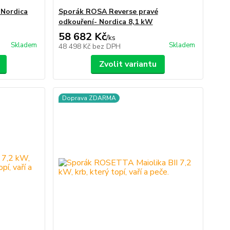
Nordica
Sporák ROSA Reverse pravé
odkouření- Nordica 8,1 kW
58 682 Kč
/
ks
Skladem
Skladem
48 498 Kč
bez DPH
Zvolit variantu
Doprava ZDARMA