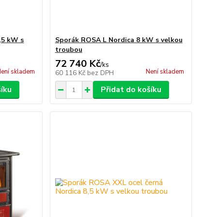
,5 kW s
Sporák ROSA L Nordica 8 kW s velkou
troubou
72 740 Kč
/
ks
ení skladem
Není skladem
60 116 Kč
bez DPH
šíku
Přidat do košíku