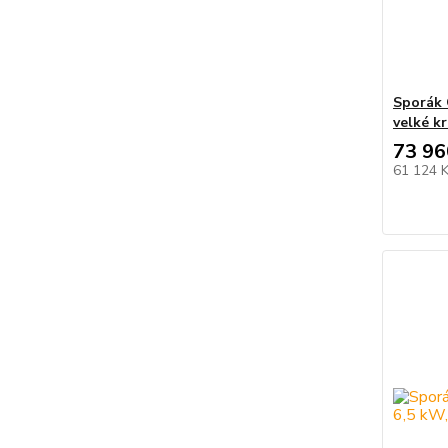
Sporák
velké k
73 96
61 124 