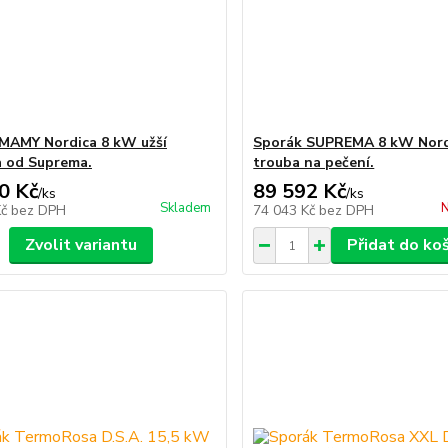
MAMY Nordica 8 kW užší
Sporák SUPREMA 8 kW Nord
a od Suprema.
trouba na pečení.
0 Kč
89 592 Kč
/
ks
/
ks
Skladem
N
Kč
bez DPH
74 043 Kč
bez DPH
Zvolit variantu
Přidat do ko