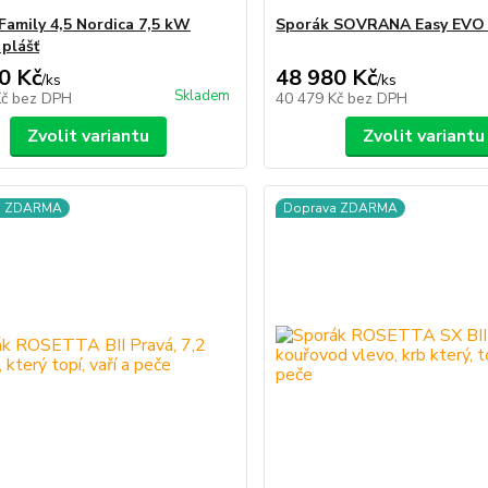
Family 4,5 Nordica 7,5 kW
Sporák SOVRANA Easy EVO 
 plášť
0 Kč
48 980 Kč
/
ks
/
ks
Skladem
Kč
bez DPH
40 479 Kč
bez DPH
Zvolit variantu
Zvolit variantu
a ZDARMA
Doprava ZDARMA