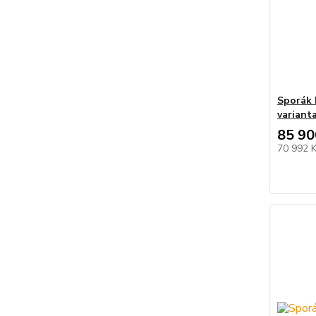
Sporák 
variant
85 90
70 992 