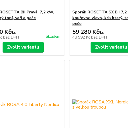
ROSETTA BII Pravá, 7,2 kW,
Sporák ROSETTA SX BII 7,2
rý topí, vaří a peče
kouřovod vlevo, krb který, to
peče
0 Kč
59 280 Kč
/
ks
/
ks
Skladem
Kč
bez DPH
48 992 Kč
bez DPH
Zvolit variantu
Zvolit variantu