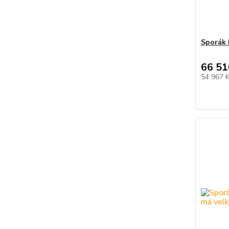
Sporák 
66 51
54 967 