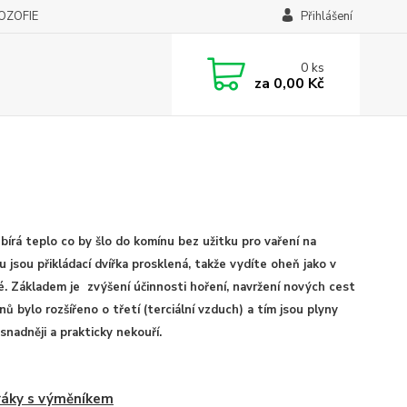
LOZOFIE
Přihlášení
0
ks
za
0,00 Kč
ebírá teplo co by šlo do komínu bez užitku pro vaření na
jsou přikládací dvířka prosklená, takže vydíte oheň jako v
né. Základem je zvýšení účinnosti hoření, navržení nových cest
 bylo rozšířeno o třetí (terciální vzduch) a tím jsou plyny
snadněji a prakticky nekouří.
ráky s výměníkem