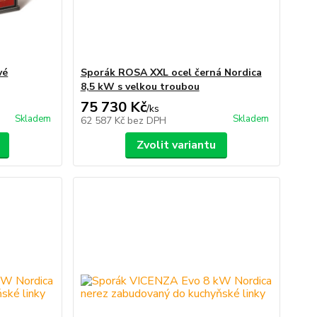
vé
Sporák ROSA XXL ocel černá Nordica
8,5 kW s velkou troubou
75 730 Kč
/
ks
Skladem
Skladem
62 587 Kč
bez DPH
Zvolit variantu