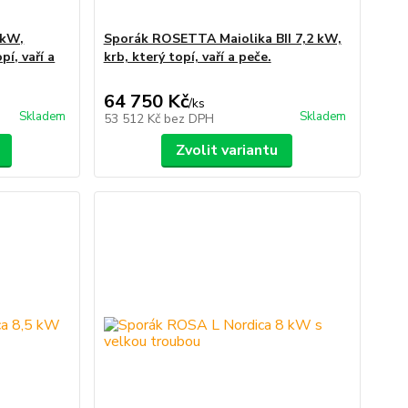
 kW,
Sporák ROSETTA Maiolika BII 7,2 kW,
pí, vaří a
krb, který topí, vaří a peče.
64 750 Kč
/
ks
Skladem
Skladem
53 512 Kč
bez DPH
Zvolit variantu