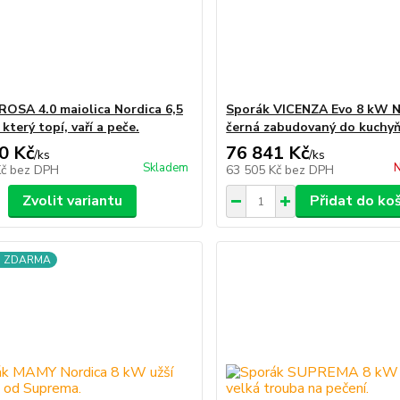
ROSA 4.0 maiolica Nordica 6,5
Sporák VICENZA Evo 8 kW N
který topí, vaří a peče.
černá zabudovaný do kuchyň
0 Kč
76 841 Kč
/
ks
/
ks
Skladem
N
Kč
bez DPH
63 505 Kč
bez DPH
Zvolit variantu
Přidat do ko
a ZDARMA