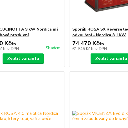
 CUCINOTTA 9 kW Nordica má
Sporák ROSA SX Reverse le
rbové prosklení
odkouření - Nordica 8,1 kW
0 Kč
74 470 Kč
/
ks
/
ks
Skladem
Kč
bez DPH
61 545 Kč
bez DPH
Zvolit variantu
Zvolit variantu