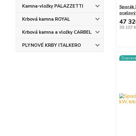
Kamna-vložky PALAZZETTI
Sporák 
ocelový
Krbová kamna ROYAL
47 32
39 107 
Krbová kamna a vložky CARBEL
PLYNOVÉ KRBY ITALKERO
Doprav