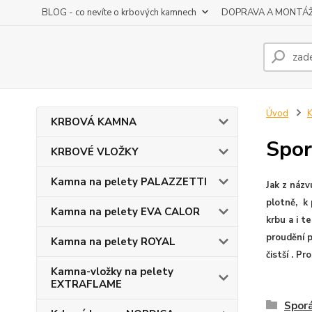
BLOG - co nevíte o krbových kamnech
DOPRAVA A MONTÁ
Úvod
KRBOVÁ KAMNA
Spor
KRBOVÉ VLOŽKY
Kamna na pelety PALAZZETTI
Jak z názv
plotně, k 
Kamna na pelety EVA CALOR
krbu a i t
proudění p
Kamna na pelety ROYAL
čistší . P
Kamna-vložky na pelety
EXTRAFLAME
Sporá