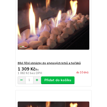
Bílé říční oblázky do plynových krbů a hořáků
1 309 Kč
/
ks
do 10 dnů
1 082 Kč
bez DPH
Přidat do košíku