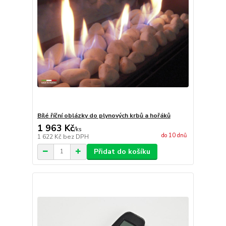
Bílé říční oblázky do plynových krbů a hořáků
1 963 Kč
/
ks
do 10 dnů
1 622 Kč
bez DPH
Přidat do košíku