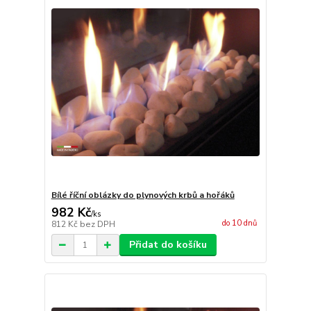
Bílé říční oblázky do plynových krbů a hořáků
982 Kč
/
ks
do 10 dnů
812 Kč
bez DPH
Přidat do košíku