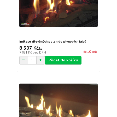
Imitace dřevěných polen do plynových krbů
8 507 Kč
/
ks
do 10 dnů
7 031 Kč
bez DPH
Přidat do košíku