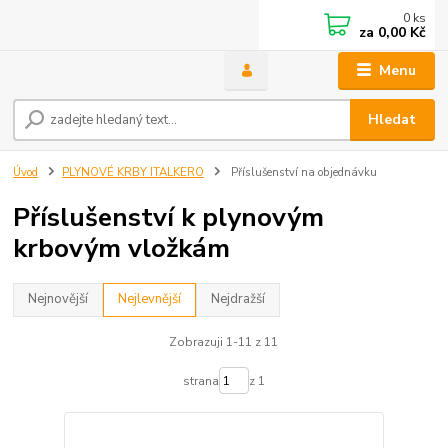
0
ks
za
0,00 Kč
Menu
Hledat
Úvod
PLYNOVÉ KRBY ITALKERO
Příslušenství na objednávku
Příslušenství k plynovým
krbovým vložkám
Nejnovější
Nejlevnější
Nejdražší
Zobrazuji 1-11 z 11
strana
z 1