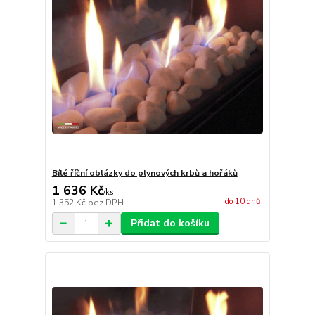
Bílé říční oblázky do plynových krbů a hořáků
1 636 Kč
/
ks
do 10 dnů
1 352 Kč
bez DPH
Přidat do košíku