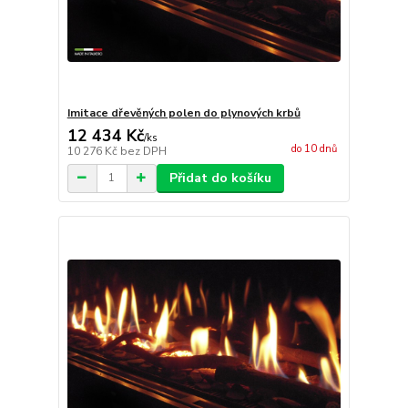
Imitace dřevěných polen do plynových krbů
12 434 Kč
/
ks
do 10 dnů
10 276 Kč
bez DPH
Přidat do košíku