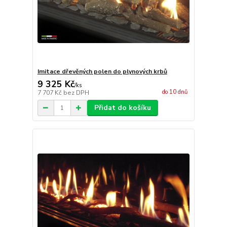
Imitace dřevěných polen do plynových krbů
9 325 Kč
/
ks
do 10 dnů
7 707 Kč
bez DPH
Přidat do košíku