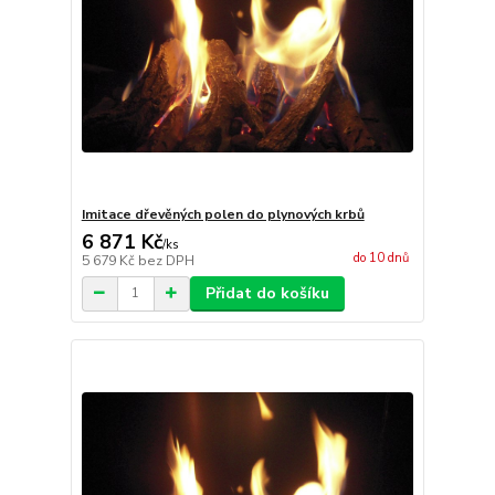
Imitace dřevěných polen do plynových krbů
6 871 Kč
/
ks
do 10 dnů
5 679 Kč
bez DPH
Přidat do košíku