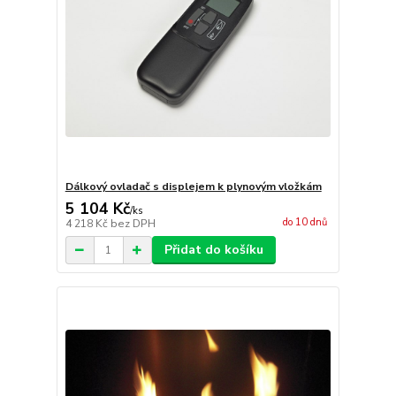
Dálkový ovladač s displejem k plynovým vložkám
5 104 Kč
/
ks
do 10 dnů
4 218 Kč
bez DPH
Přidat do košíku