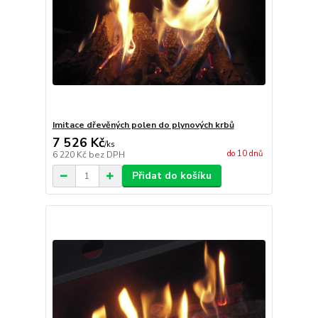
Imitace dřevěných polen do plynových krbů
7 526 Kč
/
ks
do 10 dnů
6 220 Kč
bez DPH
Přidat do košíku