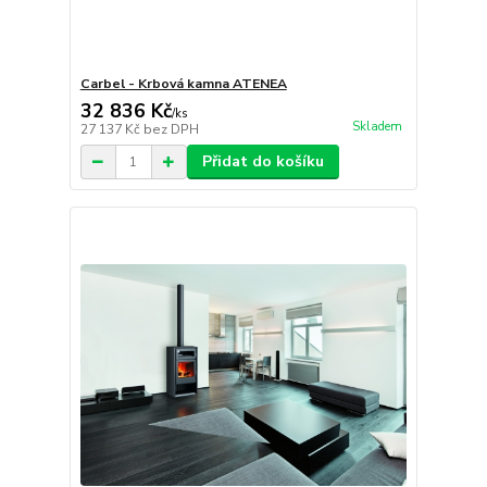
Carbel - Krbová kamna ATENEA
32 836 Kč
/
ks
Skladem
27 137 Kč
bez DPH
Přidat do košíku