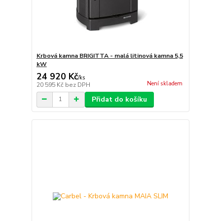
Krbová kamna BRIGITTA - malá litinová kamna 5,5
kW
24 920 Kč
/
ks
Není skladem
20 595 Kč
bez DPH
Přidat do košíku