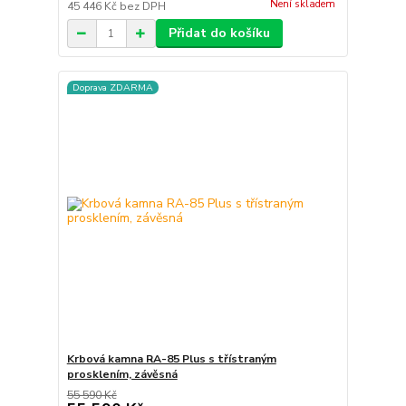
Není skladem
45 446 Kč
bez DPH
Přidat do košíku
Doprava ZDARMA
Krbová kamna RA-85 Plus s třístraným
prosklením, závěsná
55 590 Kč