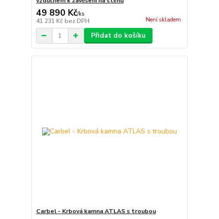
vzduchem k zavěšení na stěnu
49 890 Kč
/
ks
Není skladem
41 231 Kč
bez DPH
Přidat do košíku
Carbel - Krbová kamna ATLAS s troubou