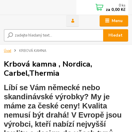
0
ks
za
0,00 Kč
Menu
Hledat
Úvod
KRBOVÁ KAMNA
Krbová kamna , Nordica,
Carbel,Thermia
Líbí se Vám německé nebo
skandinávské výrobky? My je
máme za české ceny! Kvalita
nemusí být drahá! V Evropě jsou
výrobci, kteří nabízí nejvyšší