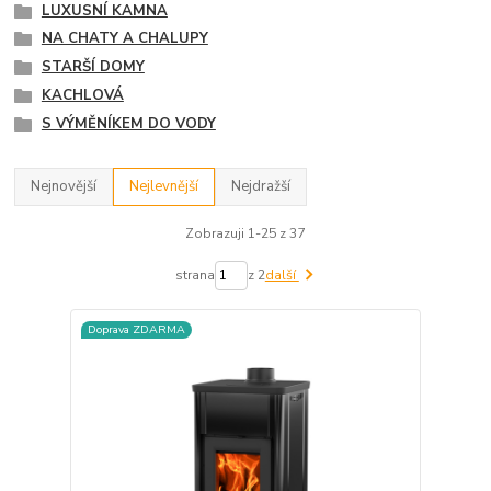
LUXUSNÍ KAMNA
NA CHATY A CHALUPY
STARŠÍ DOMY
KACHLOVÁ
S VÝMĚNÍKEM DO VODY
Nejnovější
Nejlevnější
Nejdražší
Zobrazuji 1-25 z 37
strana
z 2
další
Doprava ZDARMA