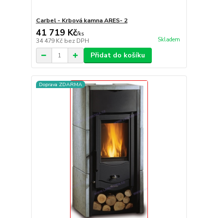
Carbel - Krbová kamna ARES- 2
41 719 Kč
/
ks
Skladem
34 479 Kč
bez DPH
Přidat do košíku
Doprava ZDARMA