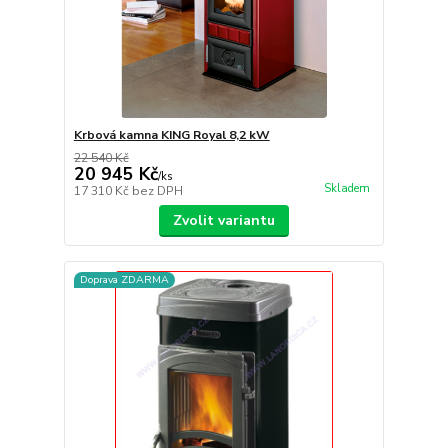
Krbová kamna KING Royal 8,2 kW
22 540 Kč
20 945 Kč
/
ks
Skladem
17 310 Kč
bez DPH
Zvolit variantu
Doprava ZDARMA