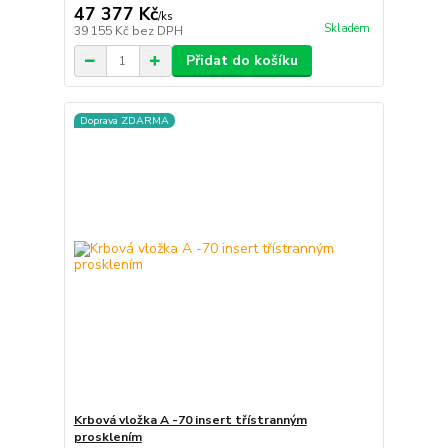
47 377 Kč
/
ks
Skladem
39 155 Kč
bez DPH
Přidat do košíku
Doprava ZDARMA
Krbová vložka A -70 insert třístranným
prosklením