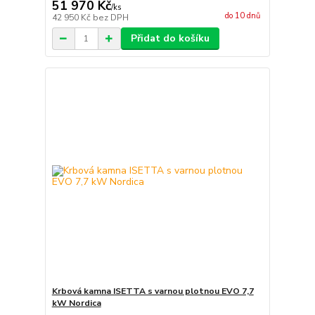
51 970 Kč
/
ks
do 10 dnů
42 950 Kč
bez DPH
Přidat do košíku
Krbová kamna ISETTA s varnou plotnou EVO 7,7
kW Nordica