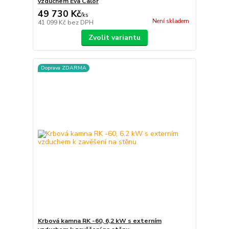
vzduchem Eva Calor
49 730 Kč
/
ks
Není skladem
41 099 Kč
bez DPH
Zvolit variantu
Doprava ZDARMA
Krbová kamna RK -60, 6,2 kW s externím