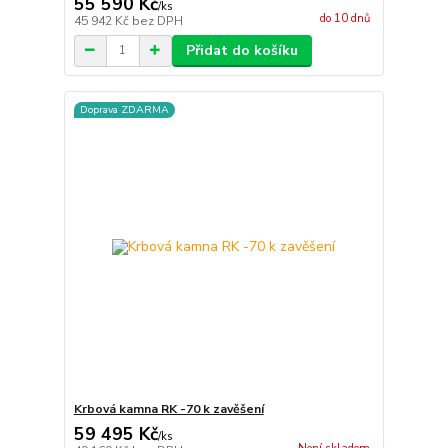
55 590 Kč
/
ks
do 10 dnů
45 942 Kč
bez DPH
Přidat do košíku
Doprava ZDARMA
Krbová kamna RK -70 k zavěšení
59 495 Kč
/
ks