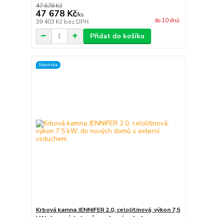
47 678 Kč
47 678 Kč
/
ks
do 10 dnů
39 403 Kč
bez DPH
Přidat do košíku
Novinka
Krbová kamna JENNIFER 2.0, celolitinová, výkon 7,5