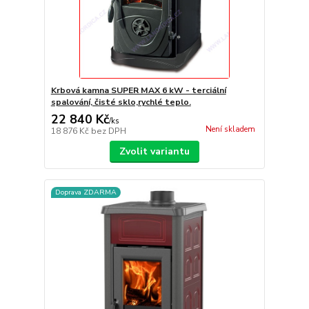
Krbová kamna SUPER MAX 6 kW - terciální
spalování, čisté sklo,rychlé teplo.
22 840 Kč
/
ks
Není skladem
18 876 Kč
bez DPH
Zvolit variantu
Doprava ZDARMA