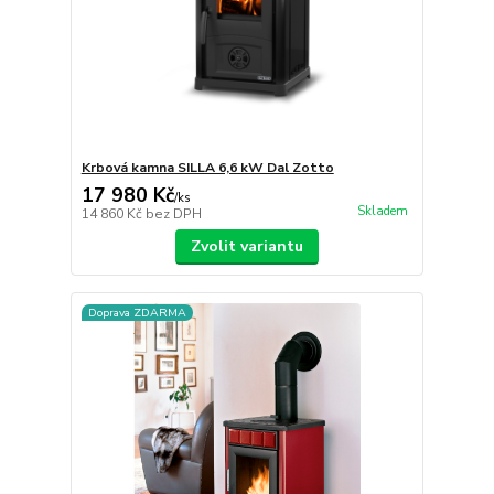
Krbová kamna SILLA 6,6 kW Dal Zotto
17 980 Kč
/
ks
Skladem
14 860 Kč
bez DPH
Zvolit variantu
Doprava ZDARMA