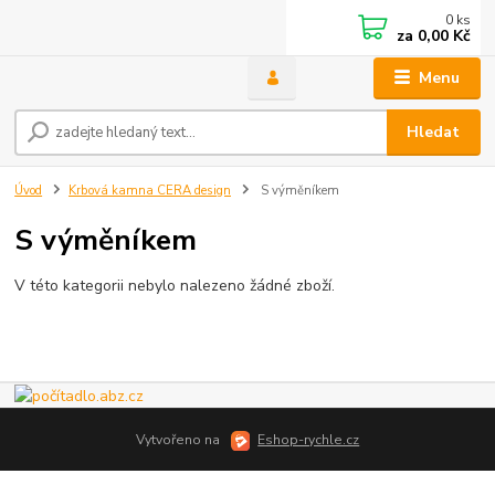
0
ks
za
0,00 Kč
Menu
Hledat
Úvod
Krbová kamna CERA design
S výměníkem
S výměníkem
V této kategorii nebylo nalezeno žádné zboží.
Vytvořeno na
Eshop-rychle.cz