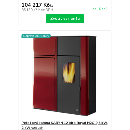
104 217 Kč
/
ks
do 10 dnů
86 130 Kč
bez DPH
Zvolit variantu
Doprava ZDARMA
Peletová kamna KARYN 12 Idro Royal H2O 9,5 kW,
2 kW vzduch