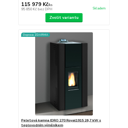
115 979 Kč
/
ks
Skladem
95 850 Kč
bez DPH
Zvolit variantu
Doprava ZDARMA
Peletová kamna IDRO 270 Royal1915 26,7 kW s
teplovodním výměníkem