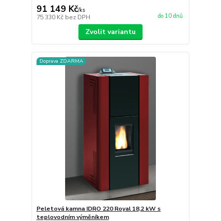
91 149 Kč
/
ks
do 10 dnů
75 330 Kč
bez DPH
Zvolit variantu
Doprava ZDARMA
Peletová kamna IDRO 220 Royal 18,2 kW s
teplovodním výměníkem