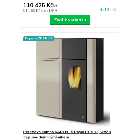
110 425 Kč
/
ks
do 10 dnů
91 260 Kč
bez DPH
Zvolit variantu
Doprava ZDARMA
Peletová kamna KARYN 15 Royal1915 13,3kW s
teplovodním výměníkem