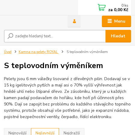
0
ks
za
0,00 Kč
Menu
Hledat
Úvod
Kamna na pelety ROYAL
S teplovodním výměníkem
S teplovodním výměníkem
Pelety jsou 6 mm válečky lisované z dřevěných pilin. Dodavají se v
15 kg igelitových pytlích a mají asi o 70% vyšší výhřevnost jak
hnědé uhlí nebo štípané dřevo. Ze zásobníku, který je u každých
kamen padají podavačem do hořáku, kde hoří při účinnosti přes
90%. Dají se zapojit bez problému do každého stávajícího topného
systému, protože obsahují vše potřebné, jako je expanzní nádoba,
pojistné bezpečnostní ventily, čerpadlo, řídící elektroniku.
Nejnovější
Nejlevnější
Nejdražší