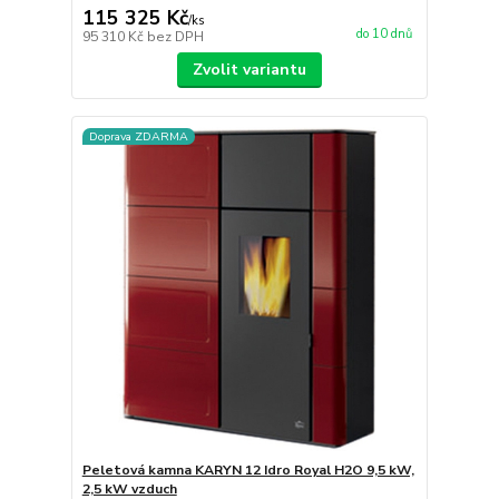
115 325 Kč
/
ks
do 10 dnů
95 310 Kč
bez DPH
Zvolit variantu
Doprava ZDARMA
Peletová kamna KARYN 12 Idro Royal H2O 9,5 kW,
2,5 kW vzduch