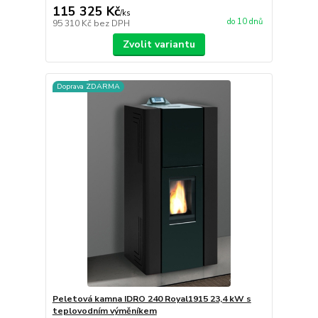
115 325 Kč
/
ks
do 10 dnů
95 310 Kč
bez DPH
Zvolit variantu
Doprava ZDARMA
Peletová kamna IDRO 240 Royal1915 23,4 kW s
teplovodním výměníkem