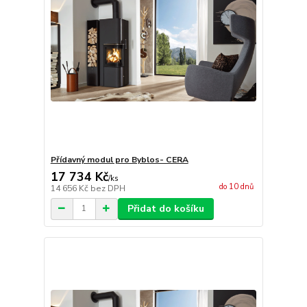
Přídavný modul pro Byblos- CERA
17 734 Kč
/
ks
do 10 dnů
14 656 Kč
bez DPH
Přidat do košíku