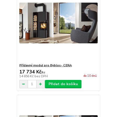
Přídavný modul pro Byblos- CERA
17 734 Kč
/
ks
do 10 dnů
14 656 Kč
bez DPH
Přidat do košíku