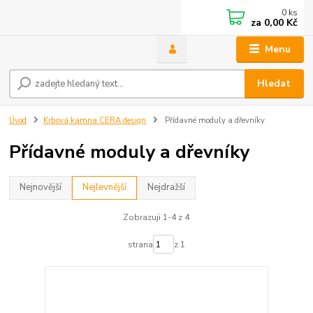
0
ks
za
0,00 Kč
Menu
Hledat
Úvod
Krbová kamna CERA design
Přídavné moduly a dřevníky
Přídavné moduly a dřevníky
Nejnovější
Nejlevnější
Nejdražší
Zobrazuji 1-4 z 4
strana
z 1