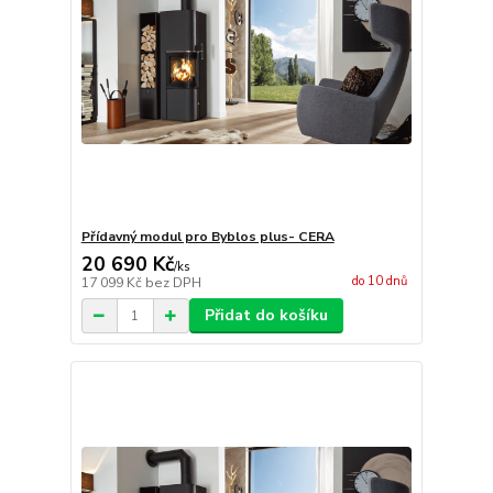
Přídavný modul pro Byblos plus- CERA
20 690 Kč
/
ks
do 10 dnů
17 099 Kč
bez DPH
Přidat do košíku