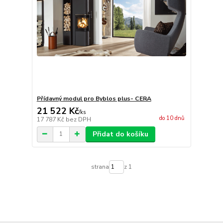
Přídavný modul pro Byblos plus- CERA
21 522 Kč
/
ks
do 10 dnů
17 787 Kč
bez DPH
Přidat do košíku
strana
z 1