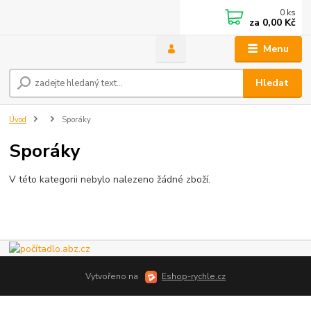
0
ks
za
0,00 Kč
Menu
Hledat
Úvod
Sporáky
Sporáky
V této kategorii nebylo nalezeno žádné zboží.
Vytvořeno na
Eshop-rychle.cz