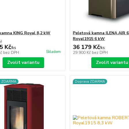
kamna KING Royal 8,2 kW
Peletová kamna ILENA AIR 6
Royal1915 6 kW
Kč
5 Kč
36 179 Kč
/
ks
/
ks
Skladem
Kč
bez DPH
29 900 Kč
bez DPH
Zvolit variantu
Zvolit variantu
a ZDARMA
Doprava ZDARMA