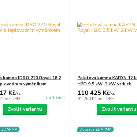
á kamna IDRO 220 Royal 18,2
Peletová kamna KARYN 12 I
eplovodním výměníkem
H2O 9,5 kW, 2 kW vzduch
17 Kč
110 425 Kč
/
ks
/
ks
do 10 dnů
Kč
bez DPH
91 260 Kč
bez DPH
Zvolit variantu
Zvolit variantu
a ZDARMA
Doprava ZDARMA