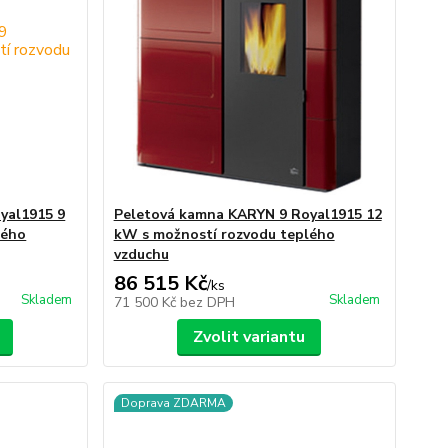
yal1915 9
Peletová kamna KARYN 9 Royal1915 12
lého
kW s možností rozvodu teplého
vzduchu
86 515 Kč
/
ks
Skladem
Skladem
71 500 Kč
bez DPH
Zvolit variantu
Doprava ZDARMA