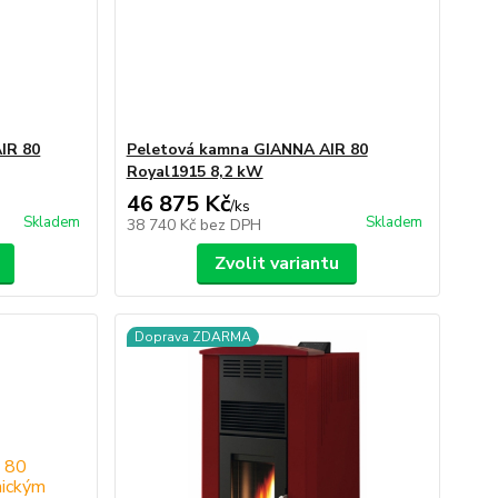
IR 80
Peletová kamna GIANNA AIR 80
Royal1915 8,2 kW
46 875 Kč
/
ks
Skladem
Skladem
38 740 Kč
bez DPH
Zvolit variantu
Doprava ZDARMA