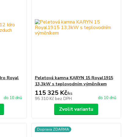
dro Royal
Peletová kamna KARYN 15 Royal1915
13,3kW s teplovodním výměníkem
115 325 Kč
/
ks
do 10 dnů
do 10 dnů
95 310 Kč
bez DPH
Zvolit variantu
Doprava ZDARMA