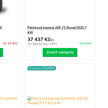
0
Peletová kamna AIR 71 Royal1915 7
kW
37 437 Kč
/
ks
do 10 dnů
Skladem
30 940 Kč
bez DPH
Zvolit variantu
Doprava ZDARMA