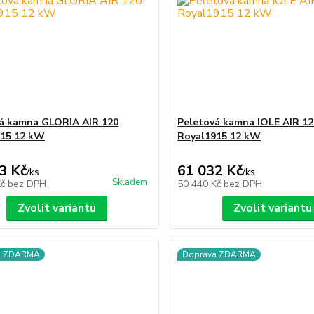
á kamna GLORIA AIR 120
Peletová kamna IOLE AIR 12
915 12 kW
Royal1915 12 kW
3 Kč
61 032 Kč
/
ks
/
ks
Skladem
Kč
bez DPH
50 440 Kč
bez DPH
Zvolit variantu
Zvolit variantu
a ZDARMA
Doprava ZDARMA