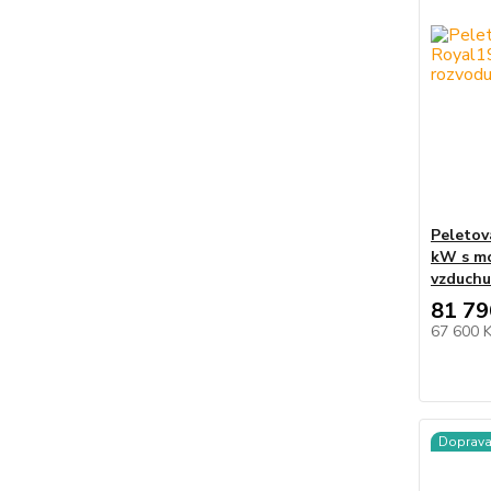
Peletov
kW s mo
vzduchu
81 79
67 600 
Doprav