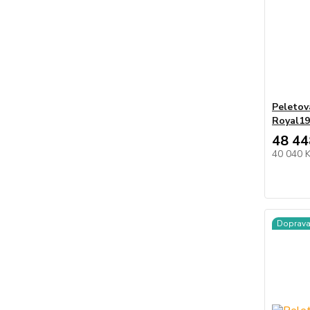
Peletov
Royal19
48 44
40 040 
Doprav