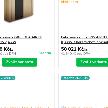
á kamna GIGLIOLA AIR 80
Peletová kamna IRIS AIR 80
15 7,4 kW
8,3 kW s keramickým obkla
8 Kč
50 021 Kč
/
ks
/
ks
Skladem
Kč
bez DPH
41 340 Kč
bez DPH
Zvolit variantu
Zvolit variantu
a ZDARMA
Doprava ZDARMA