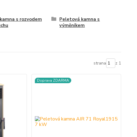
 kamna s rozvodem
Peletová kamna s
uchu
výměníkem
strana
z 1
Doprava ZDARMA