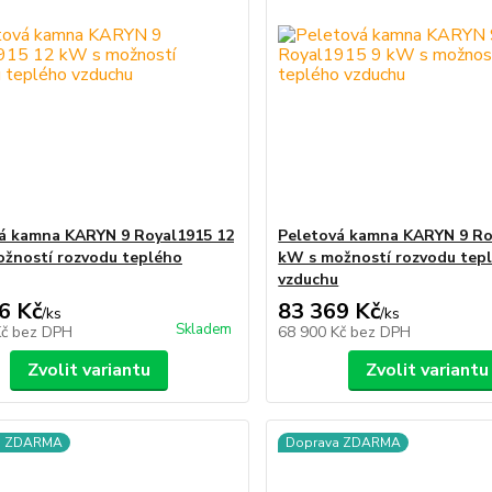
á kamna KARYN 9 Royal1915 12
Peletová kamna KARYN 9 Ro
žností rozvodu teplého
kW s možností rozvodu tep
vzduchu
6 Kč
83 369 Kč
/
ks
/
ks
Skladem
Kč
bez DPH
68 900 Kč
bez DPH
Zvolit variantu
Zvolit variantu
a ZDARMA
Doprava ZDARMA