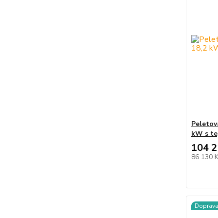
Peletov
kW s t
104 2
86 130 
Doprav