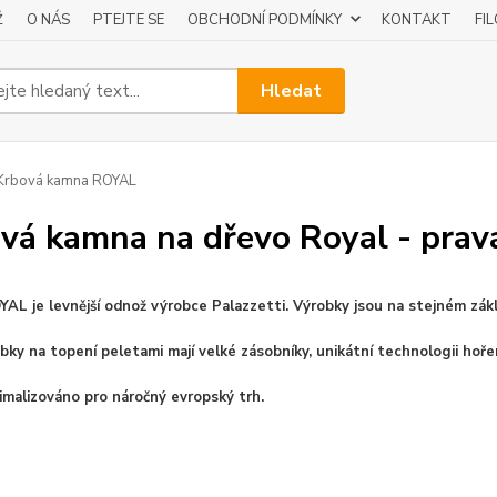
Ž
O NÁS
PTEJTE SE
OBCHODNÍ PODMÍNKY
KONTAKT
FI
Hledat
Krbová kamna ROYAL
vá kamna na dřevo Royal - prav
AL je levnější odnož výrobce Palazzetti. Výrobky jsou na stejném základ
obky na topení peletami mají velké zásobníky, unikátní technologii hoře
imalizováno pro náročný evropský trh.