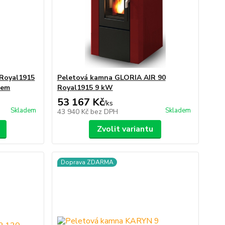
 Royal1915
Peletová kamna GLORIA AIR 90
dem
Royal1915 9 kW
53 167 Kč
/
ks
Skladem
Skladem
43 940 Kč
bez DPH
Zvolit variantu
Doprava ZDARMA