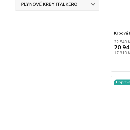
PLYNOVÉ KRBY ITALKERO
Krbová 
22 540 
20 94
17 310 
Doprav