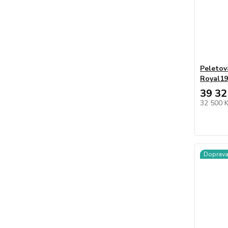
Peletov
Royal19
39 32
32 500 
Doprav