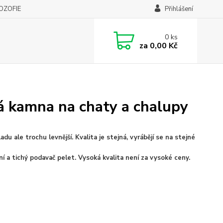
LOZOFIE
Přihlášení
0
ks
za
0,00 Kč
á kamna na chaty a chalupy
u ale trochu levnější. Kvalita je stejná, vyrábějí se na stejné
ní a tichý podavač pelet. Vysoká kvalita není za vysoké ceny.