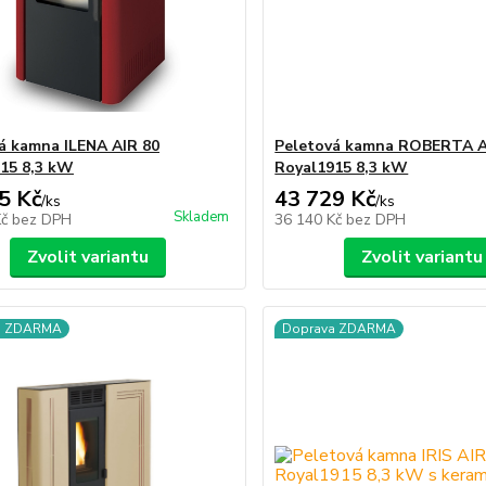
á kamna ILENA AIR 80
Peletová kamna ROBERTA A
15 8,3 kW
Royal1915 8,3 kW
5 Kč
43 729 Kč
/
ks
/
ks
Skladem
Kč
bez DPH
36 140 Kč
bez DPH
Zvolit variantu
Zvolit variantu
a ZDARMA
Doprava ZDARMA