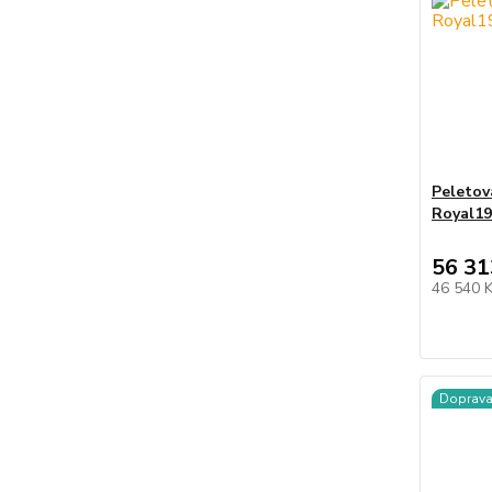
Peletov
Royal1
56 31
46 540 
Doprav