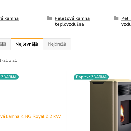
vá kamna
Peletová kamna
Pel.
teplovzdušná
vzd
jší
Nejlevnější
Nejdražší
1-21 z 21
a ZDARMA
Doprava ZDARMA