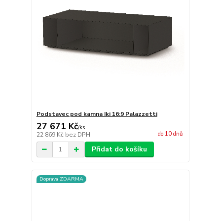
Podstavec pod kamna Iki 16:9 Palazzetti
27 671 Kč
/
ks
do 10 dnů
22 869 Kč
bez DPH
Přidat do košíku
Doprava ZDARMA