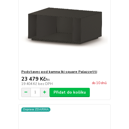
Podstavec pod kamna Iki square Palazzetti
23 479 Kč
/
ks
do 10 dnů
19 404 Kč
bez DPH
Přidat do košíku
Doprava ZDARMA