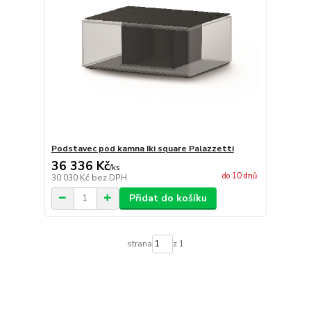
Podstavec pod kamna Iki square Palazzetti
36 336 Kč
/
ks
do 10 dnů
30 030 Kč
bez DPH
Přidat do košíku
strana
z 1