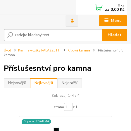
0
ks
za
0,00 Kč
Menu
Hledat
Úvod
Kamna-vložky PALAZZETTI
Krbová kamna
Příslušesntví pro
kamna
Příslušesntví pro kamna
Nejnovější
Nejlevnější
Nejdražší
Zobrazuji 1-4 z 4
strana
z 1
Doprava ZDARMA