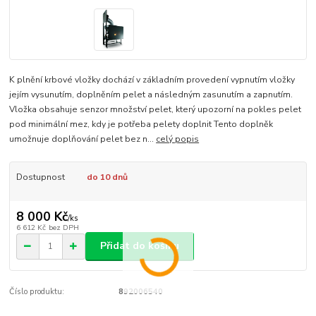
K plnění krbové vložky dochází v základním provedení vypnutím vložky
jejím vysunutím, doplněním pelet a následným zasunutím a zapnutím.
Vložka obsahuje senzor množství pelet, který upozorní na pokles pelet
pod minimální mez, kdy je potřeba pelety doplnit Tento doplněk
umožnuje doplňování pelet bez n...
celý popis
Dostupnost
do 10 dnů
8 000 Kč
/
ks
6 612 Kč
bez DPH
Přidat do košíku
Číslo produktu:
892006540