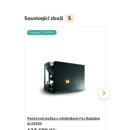
Související zboží
5
Doprava ZDARMA
Doprava ZD
Peletová vložka s výměníkem For Building
Peletová vl
in 18 kW
in 12 kW