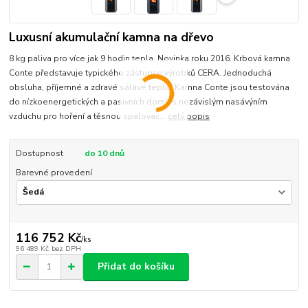
Luxusní akumulační kamna na dřevo
8 kg paliva pro více jak 9 hodin tepla. Novinka roku 2016. Krbová kamna
Conte představuje typického zástupce výrobků CERA. Jednoduchá
obsluha, příjemné a zdravé sálávé teplo. Kamna Conte jsou testována
do nízkoenergetických a pasivních domů s nezávislým nasávýním
vzduchu pro hoření a těsnou spalovac...
celý popis
Dostupnost
do 10 dnů
Barevné provedení
116 752 Kč
/
ks
96 489 Kč
bez DPH
Přidat do košíku