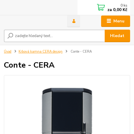
0
ks
za
0,00 Kč
Menu
Hledat
Úvod
Krbová kamna CERA design
Conte - CERA
Conte - CERA