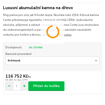
Luxusní akumulační kamna na dřevo
8 kg paliva pro více jak 9 hodin tepla. Novinka roku 2016. Krbová kamna
Conte představuje typického zástupce výrobků CERA. Jednoduchá
obsluha, příjemné a zdravé sálávé teplo. Kamna Conte jsou testována
do nízkoenergetických a pasivních domů s nezávislým nasávýním
vzduchu pro hoření a těsnou spalovac...
celý popis
Dostupnost
do 10 dnů
Barevné provedení
116 752 Kč
/
ks
96 489 Kč
bez DPH
Přidat do košíku