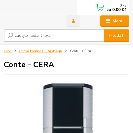
0
ks
za
0,00 Kč
Menu
Hledat
Úvod
Krbová kamna CERA design
Conte - CERA
Conte - CERA