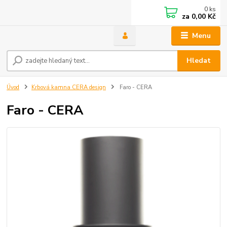
0
ks
za
0,00 Kč
Menu
Hledat
Úvod
Krbová kamna CERA design
Faro - CERA
Faro - CERA