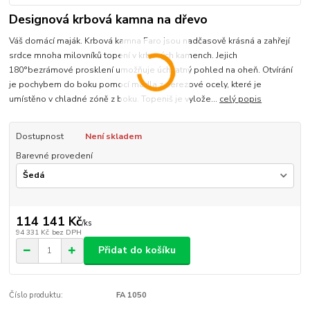
Designová krbová kamna na dřevo
Váš domácí maják. Krbová kamna Faro jsou nadčasově krásná a zahřejí
srdce mnoha milovníků topení v krbových kamench. Jejich
180°bezrámové prosklení umožňuje úchvatný pohled na oheň. Otvírání
je pochybem do boku pomocí madla z nerezové ocely, které je
umístěno v chladné zóně z boku. Topeniš je vylože...
celý popis
Dostupnost
Není skladem
Barevné provedení
114 141 Kč
/
ks
94 331 Kč
bez DPH
Přidat do košíku
Číslo produktu:
FA 1050