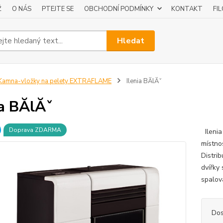
Ž
O NÁS
PTEJTE SE
OBCHODNÍ PODMÍNKY
KONTAKT
FI
Hledat
amna-vložky na pelety EXTRAFLAME
Ilenia BĂ­lĂˇ
ia BĂ­lĂˇ
Doprava ZDARMA
Ilenia
místno
Distri
dvířky
spalov
Dos