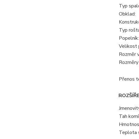
Typ spalo
Obklad:
Konstruk
Typ roštu
Popelník:
Velikost 
Rozměr v
Rozměry 
Přenos t
ROZŠÍŘ
Jmenovit
Tah komí
Hmotnost
Teplota s