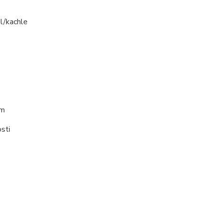
el/kachle
em
sti