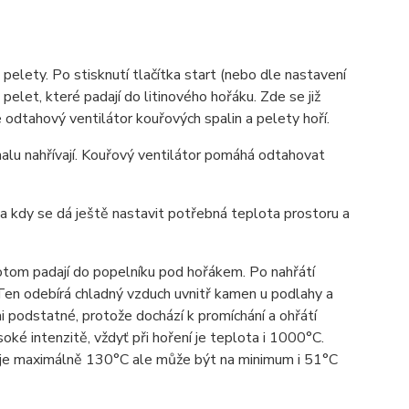
 pelety. Po stisknutí tlačítka start (nebo dle nastavení
let, které padají do litinového hořáku. Zde se již
 odtahový ventilátor kouřových spalin a pelety hoří.
alu nahřívají. Kouřový ventilátor pomáhá odtahovat
ba kdy se dá ještě nastavit potřebná teplota prostoru a
potom padají do popelníku pod hořákem. Po nahřátí
 Ten odebírá chladný vzduch uvnitř kamen u podlahy a
 podstatné, protože dochází k promíchání a ohřátí
oké intenzitě, vždyť při hoření je teplota i 1000°C.
n je maximálně 130°C ale může být na minimum i 51°C