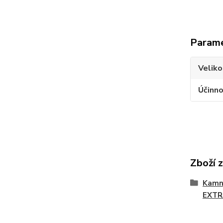
Param
Velik
Účinn
Zboží 
Kamna
EXTR