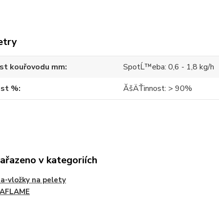
etry
ost kouřovodu mm
SpotĹ™eba: 0,6 - 1,8 kg/h
ost %
ĂšÄŤinnost: > 90%
zařazeno v kategoriích
-vložky na pelety
AFLAME