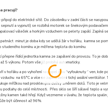
a pracují?
připojí do elektrické sítě. Do zásobníku v zadní části se nasypou
sepnutí a vypnutí) se rozbíhá motorek se šnekovým podavačem pe
apalovací váleček a horkým vzduchem se pelety zapálí. Zapíná se
patnáct minut je doba kdy se udělá žár v hořáku, kamna se pom
o studeného komínu a je měřena teplota do komínu.
í přepne řídící jednotka kamna ze zapálení do provozu. To je do
až 5 výkonu. Potom vše již probíhá automaticky.
ří v hořáku a po vyhoření na popel jsou “vyfouknuty “ ven, kde 
vzduchu na 65°C a více se zapíná velmi tichý axiální ventilátor.
ukuje mřížkou nad prosklenými dvířky směrem dolů. Toto je velmi
 u podlahy do celé místnosti. Přes sklo se šíří sálavé teplo a vys
těny kamen také hřejí. Když vezmeme v úvahu, že teplota spali
že být účinnost až 96%.