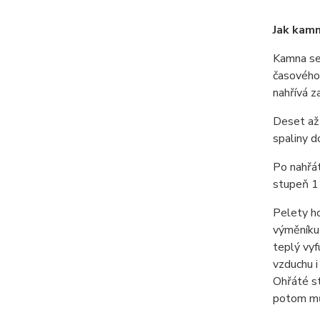
Jak kamn
Kamna se 
časového 
nahřívá z
Deset až 
spaliny d
Po nahřát
stupeň 1 
Pelety ho
výměníku 
teplý vyf
vzduchu i
Ohřáté s
potom mů