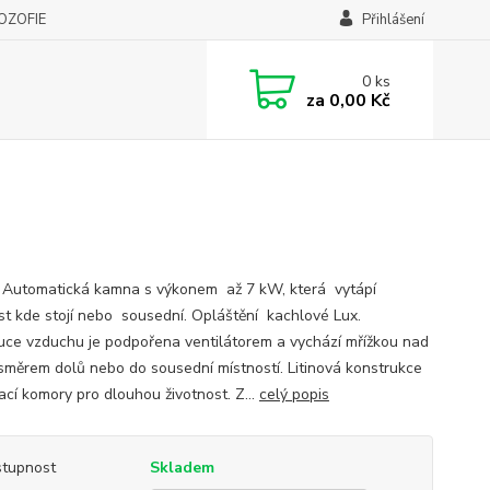
LOZOFIE
Přihlášení
0
ks
za
0,00 Kč
 Automatická kamna s výkonem až 7 kW, která vytápí
st kde stojí nebo sousední. Opláštění kachlové Lux.
buce vzduchu je podpořena ventilátorem a vychází mřížkou nad
 směrem dolů nebo do sousední místností. Litinová konstrukce
ací komory pro dlouhou životnost. Z...
celý popis
tupnost
Skladem