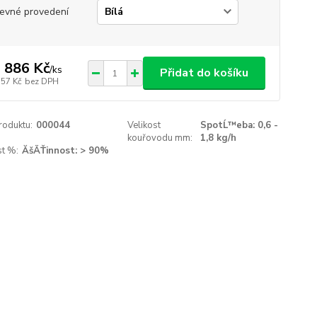
evné provedení
 886 Kč
/
ks
Přidat do košíku
757 Kč
bez DPH
roduktu:
000044
Velikost
SpotĹ™eba: 0,6 -
kouřovodu mm:
1,8 kg/h
st %:
ĂšÄŤinnost: > 90%