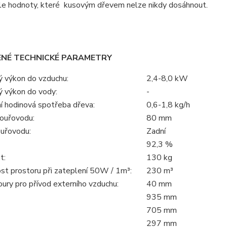
ale hodnoty, které kusovým dřevem nelze nikdy dosáhnout.
ENÉ TECHNICKÉ PARAMETRY
ý výkon do vzduchu:
2,4-8,0 kW
ý výkon do vody:
-
í hodinová spotřeba dřeva:
0,6-1,8 kg/h
ouřovodu:
80 mm
uřovodu:
Zadní
92,3 %
t:
130 kg
st prostoru při zateplení 50W / 1m³:
230 m³
ury pro přívod externího vzduchu:
40 mm
935 mm
705 mm
297 mm