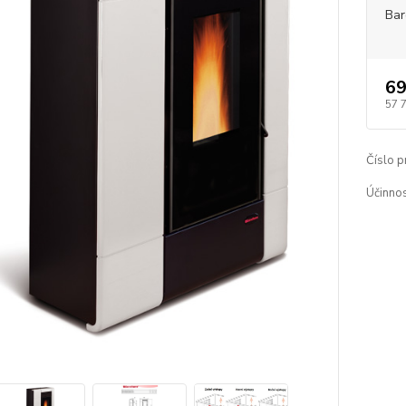
Bar
69
57 
Číslo p
Účinno