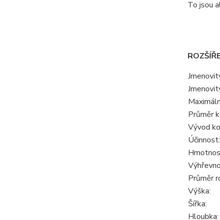
To jsou 
ROZŠÍŘ
Jmenovit
Jmenovit
Maximáln
Průměr k
Vývod ko
Účinnost:
Hmotnos
Výhřevno
Průměr ro
Výška:
Šířka:
Hloubka: