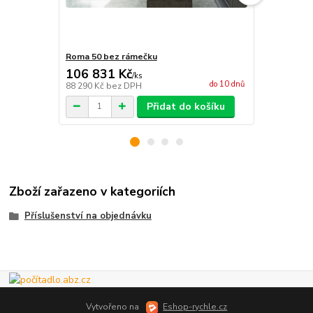
Roma 50 bez rámečku
Roma 50 bez
106 831 Kč
131 371
/
ks
do 10 dnů
88 290 Kč
bez DPH
108 571 Kč
b
Přidat do košíku
Zboží zařazeno v kategoriích
Příslušenství na objednávku
Vytvořeno na
Eshop-rychle.cz