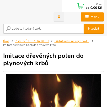
0
ks
za
0,00 Kč
Menu
Hledat
Úvod
PLYNOVÉ KRBY ITALKERO
Příslušenství na objednávku
Imitace dřevěných polen do plynových krbů
Imitace dřevěných polen do
plynových krbů