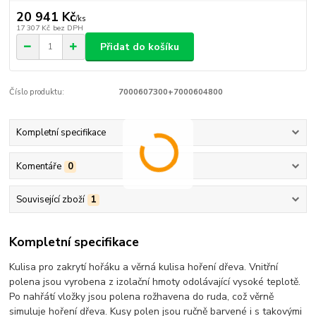
20 941 Kč
/
ks
17 307 Kč
bez DPH
Přidat do košíku
Číslo produktu:
7000607300+7000604800
Kompletní specifikace
Komentáře
0
Související zboží
1
Kompletní specifikace
Kulisa pro zakrytí hořáku a věrná kulisa hoření dřeva. Vnitřní
polena jsou vyrobena z izolační hmoty odolávající vysoké teplotě.
Po nahřátí vložky jsou polena rožhavena do ruda, což věrně
simuluje hoření dřeva. Kusy polen jsou ručně barvené i s takovými