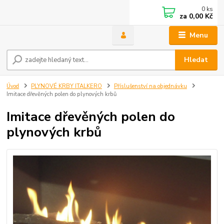
0
ks
za
0,00 Kč
Menu
Hledat
Úvod
PLYNOVÉ KRBY ITALKERO
Příslušenství na objednávku
Imitace dřevěných polen do plynových krbů
Imitace dřevěných polen do
plynových krbů